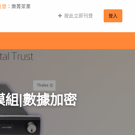
批發
：樂菁茶業
按此立即刊登
登入
模組|數據加密