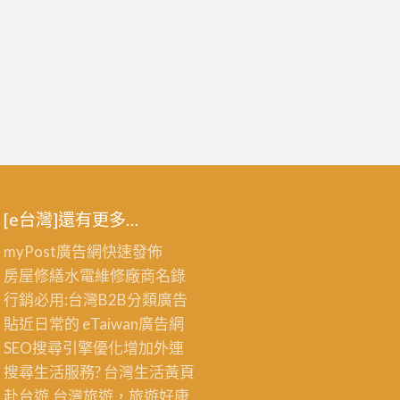
[e台灣]還有更多…
myPost廣告網
快速發佈
房屋修繕
水電維修廠商名錄
行銷必用:台灣B2B
分類廣告
貼近日常的
eTaiwan廣告網
SEO搜尋引擎優化
增加外連
搜尋生活服務? 台灣
生活黃頁
赴台遊,台灣旅遊
，旅遊好康