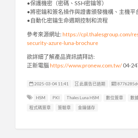
•保護機密（密碼、SSH密鑰等）
•將密鑰和簽名操作與證書頒發機構、主機平
•自動化密鑰生命週期控制和流程
參考來源網址:
https://cpl.thalesgroup.com/re
security-azure-luna-brochure
欲詳細了解產品資訊請拜訪:
正新電腦
https://www.pronew.com.tw/
04-24
廣告编號
2025-03-04 11:41
此廣告已過期
8776285d
HSM
PKI
Thales Luna HSM
數位簽章
數
程式碼簽章
簽驗章
金鑰儲存