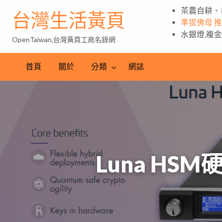
茶農自耕、
台灣生活黃頁
準提佛母 
水銀燈,複
OpenTaiwan,台灣黃頁工商名錄網
首頁
關於
分類
網誌
Luna H