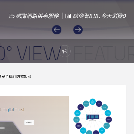
網際網路供應服務
總瀏覽818 , 今天瀏覽0
Report
problem
硬體安全模組|數據加密