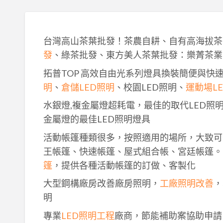
台灣高山茶葉批發！茶農自耕、自有高海拔茶
發
、綠茶批發、東方美人茶葉批發：樂菁茶業
拓普TOP 高效自由光系列燈具換裝簡便與快
明
、
倉儲LED照明
、校園LED照明、
運動場L
水銀燈,複金屬燈超耗電，最佳的取代LED照
金屬燈的最佳LED照明燈具
活動帳篷種類很多，按照適用的場所，大致可
王帳篷、快速帳篷、屋式組合帳、宮廷帳篷。
篷
，提供各種活動帳篷的訂做、客製化
大型鋼構廠房改善廠房照明，
工廠照明改善
，
明
專業
LED照明工程
廠商，節能補助案協助申請