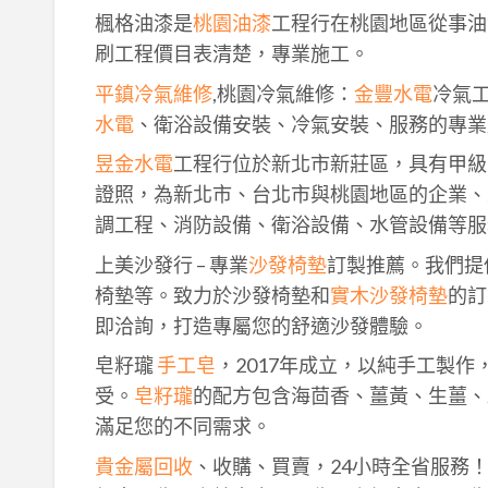
楓格油漆是
桃園油漆
工程行在桃園地區從事油
刷工程價目表清楚，專業施工。
平鎮冷氣維修
,桃園冷氣維修：
金豐水電
冷氣
水電
、衛浴設備安裝、冷氣安裝、服務的專業
昱金水電
工程行位於新北市新莊區，具有甲級
證照，為新北市、台北市與桃園地區的企業、
調工程、消防設備、衛浴設備、水管設備等服
上美沙發行 – 專業
沙發椅墊
訂製推薦。我們提
椅墊等。致力於沙發椅墊和
實木沙發椅墊
的訂
即洽詢，打造專屬您的舒適沙發體驗。
皂籽瓏
手工皂
，2017年成立，以純手工製
受。
皂籽瓏
的配方包含海茴香、薑黃、生薑、
滿足您的不同需求。
貴金屬回收
、收購、買賣，24小時全省服務