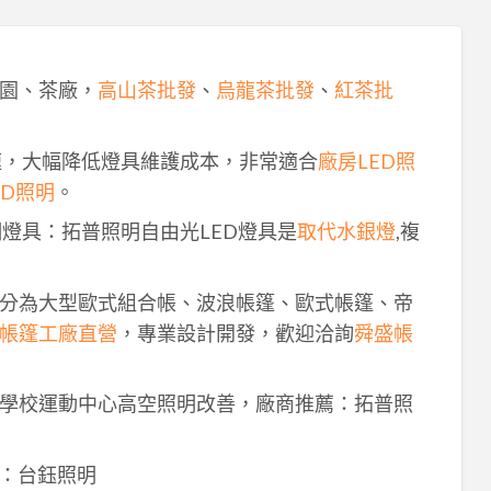
園、茶廠，
高山茶批發
、
烏龍茶批發
、
紅茶批
速，大幅降低燈具維護成本，非常適合
廠房LED照
ED照明
。
明燈具：拓普照明自由光LED燈具是
取代水銀燈
,複
分為大型歐式組合帳、波浪帳篷、歐式帳篷、帝
帳篷工廠直營
，專業設計開發，歡迎洽詢
舜盛帳
學校運動中心高空照明改善，廠商推薦：拓普照
：台鈺照明