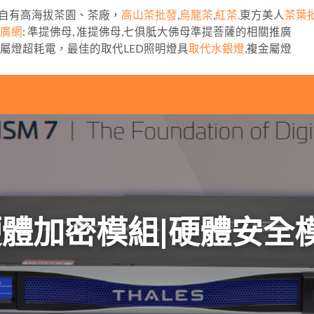
自有高海拔茶園、茶廠，
高山茶批發
,
烏龍茶
,
紅茶,
東方美人
茶葉
推廣網
: 準提佛母, 准提佛母,七俱胝大佛母準提菩薩的相關推廣
金屬燈超耗電，最佳的取代LED照明燈具
取代水銀燈
,複金屬燈
SM硬體加密模組|硬體安全