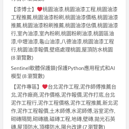
【漆博士】
桃園油漆,桃園油漆工程,桃園油漆
工程推薦,桃園油漆粉刷,桃園油漆價格,桃園油漆
推薦,桃園油漆粉刷推薦,桃園油漆估價,桃園油漆
行,室內油漆,室內粉刷,桃園粉刷油漆,桃園區油
漆,中壢油漆,龜山油漆,八德油漆,桃園油漆工程
行,桃園油漆報價,壁癌處理桃園,屋頂防水桃園
(8 瀏覽數)
Sentinel軟體保護鎖|保護Python應用程式和AI
模型
(8 瀏覽數)
【泥作專區】
台北泥作工程,泥作師傅推薦台
北,泥作廠商,泥作價格,泥作報價,泥作打底,台北
泥作工程行,泥作工程價格,泥作工程推薦,新北泥
作,泥作工程報價,土木師傅,水泥師傅,浴室泥作,
砌磚隔間,砌磚牆,磁磚工程,地磚,壁磚,拋光石英
磚,屋頂防水,頂樓防水,陽台改建
(7 瀏覽數)