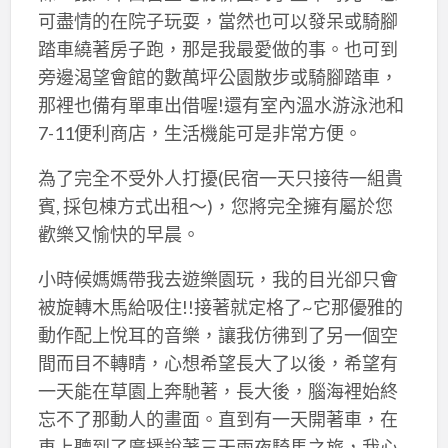
可盡情的在院子玩耍，當然也可以發呆或騎腳
踏車繞著房子跑，那是我最愛做的事。也可到
旁邊渴望會館的數萬坪公園散步或騎腳踏車，
那裡也備有單車出借喔!還有室內溫水游泳池和
7-11便利商店，生活機能可是非常方便。
為了完全不受外人打擾(民宿一天只接待一組貴
賓, 採包棟方式出租～)，您將完全擁有屬於您
歡樂又愉快的早晨。
小時候媽媽帶我去遊樂園玩，我的目光卻只會
被旋轉木馬給吸住!!接著就定格了~它那優雅的
動作配上悅耳的音樂，讓我仿彿到了另一個空
間而目不轉睛，心想希望長大了以後，希望有
一天能在草園上奔馳著，長大後，腦海裡始終
忘不了那動人的畫面。直到有一天開著車，在
車上聽到了廣播說著三天兩夜騎馬之旅，我心