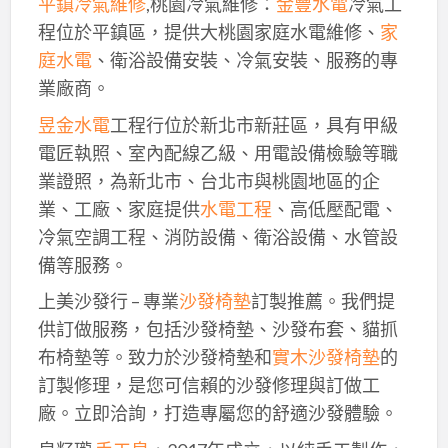
平鎮冷氣維修
,桃園冷氣維修：
金豐水電
冷氣工
程位於平鎮區，提供大桃園家庭水電維修、
家
庭水電
、衛浴設備安裝、冷氣安裝、服務的專
業廠商。
昱金水電
工程行位於新北市新莊區，具有甲級
電匠執照、室內配線乙級、用電設備檢驗等職
業證照，為新北市、台北市與桃園地區的企
業、工廠、家庭提供
水電工程
、高低壓配電、
冷氣空調工程、消防設備、衛浴設備、水管設
備等服務。
上美沙發行 – 專業
沙發椅墊
訂製推薦。我們提
供訂做服務，包括沙發椅墊、沙發布套、貓抓
布椅墊等。致力於沙發椅墊和
實木沙發椅墊
的
訂製修理，是您可信賴的沙發修理與訂做工
廠。立即洽詢，打造專屬您的舒適沙發體驗。