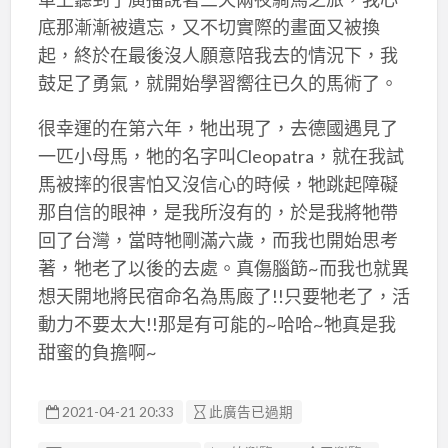
底那漸漸被遺忘，又不切實際的畫面又被換
起，終於在最後沒人願意陪我去的情況下，我
鼓足了勇氣，就開始學習嚮往已久的馬術了。
很幸運的在第六年，牠出現了，去德國遇見了
一匹小母馬，牠的名字叫Cleopatra，就在我試
馬被摔的很害怕又沒信心的時候，牠跳起障礙
那自信的眼神，是我所沒有的，於是我將牠帶
回了台灣，當時牠剛滿六歲，而我也開始思考
著，牠老了以後的去處。真傷腦筯~而我也就異
想天開地將民宿命名為馬廄了!!只要牠老了，活
動力不要太大!!那是有可能的~哈哈~牠真是我
甜蜜的負擔啊~
2021-04-21 20:33
此廣告已過期