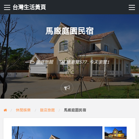
台灣生活黃頁
馬廄庭園民宿
飯店旅館
總瀏覽577 , 今天瀏覽1
Report
problem
休閒娛樂
飯店旅館
馬廄庭園民宿