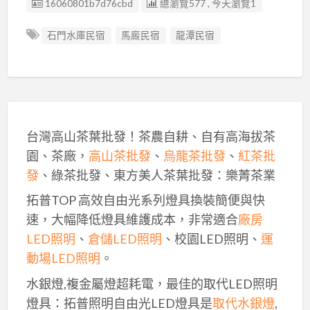
廣告编號
16060801b7d76cbd
總瀏覽577 , 今天瀏覽1
石門水庫民宿
馬廄民宿
龍潭民宿
台灣高山茶葉批發！茶農自耕、自有高海拔茶
園、茶廠，
高山茶批發
、
烏龍茶批發
、
紅茶批
發
、綠茶批發、東方美人茶葉批發：樂菁茶業
拓普TOP 高效自由光系列燈具換裝簡便與快
速，大幅降低燈具維護成本，非常適合
廠房
LED照明
、
倉儲LED照明
、校園LED照明、
運
動場LED照明
。
水銀燈,複金屬燈超耗電，最佳的取代LED照明
燈具：拓普照明自由光LED燈具是
取代水銀燈
,