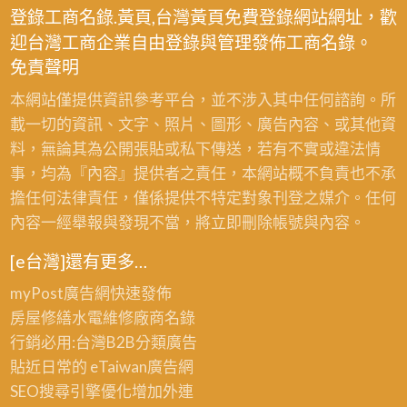
登錄工商名錄.黃頁,台灣黃頁免費登錄網站網址，歡
迎台灣工商企業自由登錄與管理發佈工商名錄。
免責聲明
本網站僅提供資訊參考平台，並不涉入其中任何諮詢。所
載一切的資訊、文字、照片、圖形、廣告內容、或其他資
料，無論其為公開張貼或私下傳送，若有不實或違法情
事，均為『內容』提供者之責任，本網站概不負責也不承
擔任何法律責任，僅係提供不特定對象刊登之媒介。任何
內容一經舉報與發現不當，將立即刪除帳號與內容。
[e台灣]還有更多…
myPost廣告網
快速發佈
房屋修繕
水電維修廠商名錄
行銷必用:台灣B2B
分類廣告
貼近日常的
eTaiwan廣告網
SEO搜尋引擎優化
增加外連