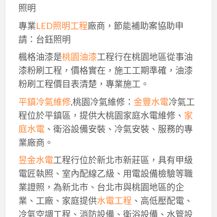
照明
專業
LED照明工程
廠商，節能補助案協助申
請：台鈺照明
楓格油漆是
桃園油漆
工程行在桃園地區從事油
漆粉刷工程，價格實在，施工工期準確，油漆
粉刷工程價目表清楚，專業施工。
平鎮冷氣維修
,桃園冷氣維修：
金豐水電
冷氣工
程位於平鎮區，提供大桃園家庭水電維修、
家
庭水電
、衛浴設備安裝、冷氣安裝、服務的專
業廠商。
昱金水電
工程行位於新北市新莊區，具有甲級
電匠執照、室內配線乙級、用電設備檢驗等職
業證照，為新北市、台北市與桃園地區的企
業、工廠、家庭提供
水電工程
、高低壓配電、
冷氣空調工程、消防設備、衛浴設備、水管設