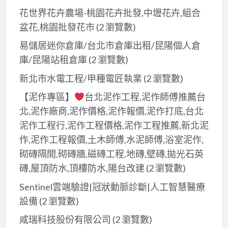
花世界花卉農場-桃園花卉批發,中壢花卉,組合
盆花,桃園批發花市
(2 瀏覽數)
易儲居迷你倉庫/台北市倉庫出租/昆陽個人倉
庫/昆陽站租倉庫
(2 瀏覽數)
新北市水電工程/甲種電匠執業
(2 瀏覽數)
【泥作專區】
台北泥作工程,泥作師傅推薦台
北,泥作廠商,泥作價格,泥作報價,泥作打底,台北
泥作工程行,泥作工程價格,泥作工程推薦,新北泥
作,泥作工程報價,土木師傅,水泥師傅,浴室泥作,
砌磚隔間,砌磚牆,磁磚工程,地磚,壁磚,拋光石英
磚,屋頂防水,頂樓防水,陽台改建
(2 瀏覽數)
Sentinel雲端驗證|冠狀動脈診斷|人工智慧醫療
設備
(2 瀏覽數)
咸瑞科技股份有限公司
(2 瀏覽數)