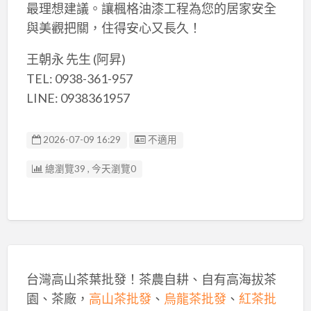
最理想建議。讓楓格油漆工程為您的居家安全
與美觀把關，住得安心又長久！
王朝永 先生 (阿昇)
TEL: 0938-361-957
LINE: 0938361957
廣告编號
2026-07-09 16:29
不適用
總瀏覽39 , 今天瀏覽0
台灣高山茶葉批發！茶農自耕、自有高海拔茶
園、茶廠，
高山茶批發
、
烏龍茶批發
、
紅茶批