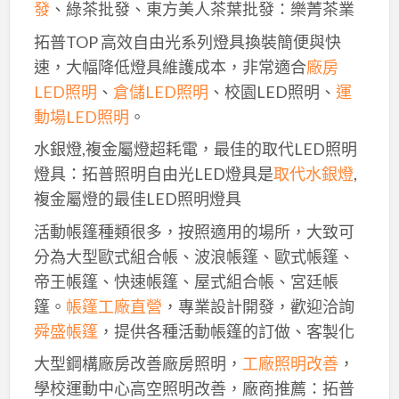
發
、綠茶批發、東方美人茶葉批發：樂菁茶業
拓普TOP 高效自由光系列燈具換裝簡便與快
速，大幅降低燈具維護成本，非常適合
廠房
LED照明
、
倉儲LED照明
、校園LED照明、
運
動場LED照明
。
水銀燈,複金屬燈超耗電，最佳的取代LED照明
燈具：拓普照明自由光LED燈具是
取代水銀燈
,
複金屬燈的最佳LED照明燈具
活動帳篷種類很多，按照適用的場所，大致可
分為大型歐式組合帳、波浪帳篷、歐式帳篷、
帝王帳篷、快速帳篷、屋式組合帳、宮廷帳
篷。
帳篷工廠直營
，專業設計開發，歡迎洽詢
舜盛帳篷
，提供各種活動帳篷的訂做、客製化
大型鋼構廠房改善廠房照明，
工廠照明改善
，
學校運動中心高空照明改善，廠商推薦：拓普