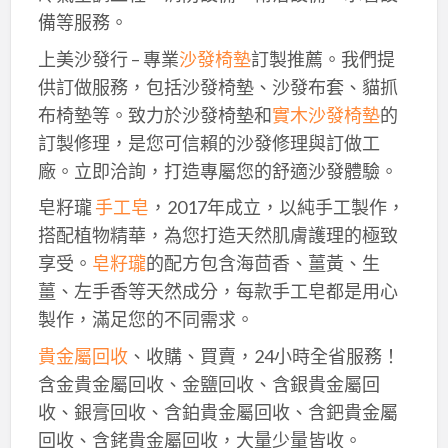
備等服務。
上美沙發行 – 專業
沙發椅墊
訂製推薦。我們提
供訂做服務，包括沙發椅墊、沙發布套、貓抓
布椅墊等。致力於沙發椅墊和
實木沙發椅墊
的
訂製修理，是您可信賴的沙發修理與訂做工
廠。立即洽詢，打造專屬您的舒適沙發體驗。
皂籽瓏
手工皂
，2017年成立，以純手工製作，
搭配植物精華，為您打造天然肌膚護理的極致
享受。
皂籽瓏
的配方包含海茴香、薑黃、生
薑、左手香等天然成分，每款手工皂都是用心
製作，滿足您的不同需求。
貴金屬回收
、收購、買賣，24小時全省服務！
含金貴金屬回收、金鹽回收、含銀貴金屬回
收、銀膏回收、含鉑貴金屬回收、含鈀貴金屬
回收、含銠貴金屬回收，大量少量皆收。