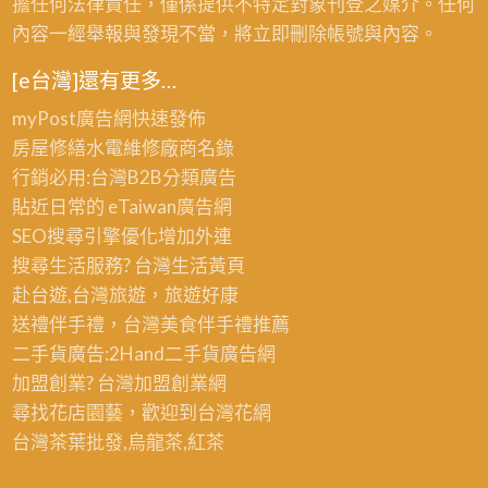
擔任何法律責任，僅係提供不特定對象刊登之媒介。任何
內容一經舉報與發現不當，將立即刪除帳號與內容。
[e台灣]還有更多…
myPost廣告網
快速發佈
房屋修繕
水電維修廠商名錄
行銷必用:台灣B2B
分類廣告
貼近日常的
eTaiwan廣告網
SEO搜尋引擎優化
增加外連
搜尋生活服務? 台灣
生活黃頁
赴台遊,台灣旅遊
，旅遊好康
送禮伴手禮，台灣美食
伴手禮
推薦
二手貨廣告:2Hand
二手貨
廣告網
加盟創業? 台灣
加盟創業
網
尋找花店園藝，歡迎到
台灣花網
台灣茶葉批發
,烏龍茶,紅茶