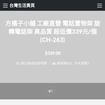
台灣生活黃頁
方橘子小舖 工廠直營 電話置物架 旋
轉電話架 高品質 超低價339元/個
(CH-263)
$339.00
其它商品批發供應
總瀏覽401 , 今天瀏覽1
Report
problem