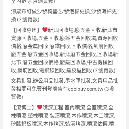
室內拆除
(4 瀏覽數)
涼感布訂做沙發椅墊,沙發泡棉更換,沙發海棉更
換
(3 瀏覽數)
【回收專區】
新北回收場,廢五金回收,新北市
資源回收場,五金回收,廢鐵五金回收場,資源回收
價格,廢金屬回收,廢鐵回收,回收價格,到府回收
廢五金,廢五金回收場,新北廢五金回收,回收場新
北市,廢五金回收價格,廢鐵回收場,中古機械回
收,鋼筋回收,電纜線回收,鐵皮屋回收
(3 瀏覽數)
文具批發,辦公用品批發,墨水匣批發,文具用品批
發相關可免費刊登廣告在coolbuy.com.tw
(3 瀏
覽數)
【漆博士】
噴漆工程,室內噴漆,全室噴漆,全
棟噴漆,整棟噴漆,裝潢噴漆,木作噴漆,木工噴漆,
矽酸鈣板噴漆,木作烤漆,裝潢烤漆,噴漆估價,噴