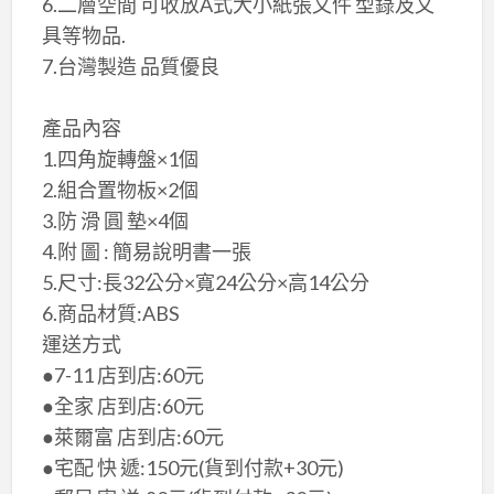
6.二層空間 可收放A式大小紙張文件 型錄及文
具等物品.
​7.台灣製造 品質優良
​產品內容
1.四角旋轉盤×​1個
2.組合置物板×​2個
3.防 滑 圓 墊×​4個
4.附 圖 : 簡易說明書一張
5.尺寸:長32公分×寬​24公分×高​14公分
6.商品材質:ABS
運送方式
●7-11 店到店:60元
●全家 店到店:60元
●萊爾富 店到店:60元
●宅配 快 遞:150元(貨到付款+30元)