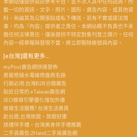
本網站僅提供資訊參考平台，並不涉入其中任何諮詢。所
載一切的資訊、文字、照片、圖形、廣告內容、或其他資
料，無論其為公開張貼或私下傳送，若有不實或違法情
事，均為『內容』提供者之責任，本網站概不負責也不承
擔任何法律責任，僅係提供不特定對象刊登之媒介。任何
內容一經舉報與發現不當，將立即刪除帳號與內容。
[e台灣]還有更多…
myPost廣告網
快速發佈
房屋修繕
水電維修廠商名錄
行銷必用:台灣B2B
分類廣告
貼近日常的
eTaiwan廣告網
SEO搜尋引擎優化
增加外連
搜尋生活服務? 台灣
生活黃頁
赴台遊,台灣旅遊
，旅遊好康
送禮伴手禮，台灣美食
伴手禮
推薦
二手貨廣告:2Hand
二手貨
廣告網