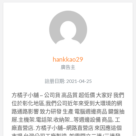
hankkao29
廣告主
註册日期: 2021-04-25
方橘子小舖 ~ 公司貨 高品質 超低價 大家好 我們
位於彰化地區,我們公司近年來受到大環境的網
路通路影響 致力研發 生產 電腦週邊商品 鍵盤抽
屜.主機架.電話架.收納架...等週邊設備 商品. 工
廠直營店. 方橘子小舖~網路直營店 來因應這個
市場 台灣公司工廠製造. 如需開立二連/三連發