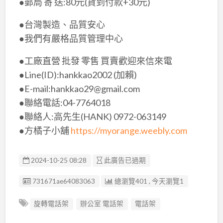
●郵局 寄 送:80元(貨到付款+30元)
●台灣製造、品質安心
●我們有嚴格品質管理中心
●工廠直營 批發 零售 買賣歡迎來信來電
●Line(ID):hankkao2002 (加賴)
●E-mail:hankkao29@gmail.com
●聯絡電話:04-7764018
●聯絡人:高先生(HANK) 0972-063149
●方橘子小舖
https://myorange.weebly.com
2024-10-25 08:28
此廣告已過期
廣告编號
731671ae64083063
總瀏覽401 , 今天瀏覽1
旋轉電話架
辦公室 電話架
電話架