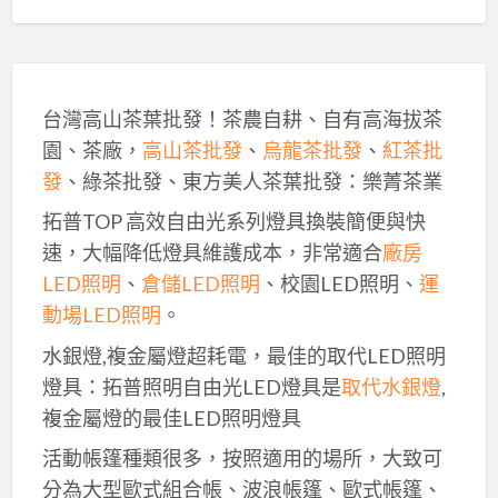
台灣高山茶葉批發！茶農自耕、自有高海拔茶
園、茶廠，
高山茶批發
、
烏龍茶批發
、
紅茶批
發
、綠茶批發、東方美人茶葉批發：樂菁茶業
拓普TOP 高效自由光系列燈具換裝簡便與快
速，大幅降低燈具維護成本，非常適合
廠房
LED照明
、
倉儲LED照明
、校園LED照明、
運
動場LED照明
。
水銀燈,複金屬燈超耗電，最佳的取代LED照明
燈具：拓普照明自由光LED燈具是
取代水銀燈
,
複金屬燈的最佳LED照明燈具
活動帳篷種類很多，按照適用的場所，大致可
分為大型歐式組合帳、波浪帳篷、歐式帳篷、