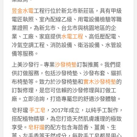
昱金水電
工程行位於新北市新莊區，具有甲級
電匠執照、室內配線乙級、用電設備檢驗等職
業證照，為新北市、台北市與桃園地區的企
業、工廠、家庭提供
水電工程
、高低壓配電、
冷氣空調工程、消防設備、衛浴設備、水管設
備等服務。
上美沙發行 – 專業
沙發椅墊
訂製推薦。我們提
供訂做服務，包括沙發椅墊、沙發布套、貓抓
布椅墊等。致力於沙發椅墊和
實木沙發椅墊
的
訂製修理，是您可信賴的沙發修理與訂做工
廠。立即洽詢，打造專屬您的舒適沙發體驗。
皂籽瓏
手工皂
，2017年成立，以純手工製作，
搭配植物精華，為您打造天然肌膚護理的極致
享受。
皂籽瓏
的配方包含海茴香、薑黃、生
薑、左手香等天然成分，每款手工皂都是用心