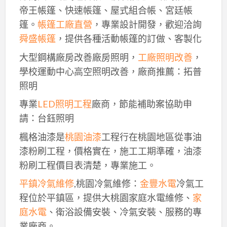
帝王帳篷、快速帳篷、屋式組合帳、宮廷帳
篷。
帳篷工廠直營
，專業設計開發，歡迎洽詢
舜盛帳篷
，提供各種活動帳篷的訂做、客製化
大型鋼構廠房改善廠房照明，
工廠照明改善
，
學校運動中心高空照明改善，廠商推薦：拓普
照明
專業
LED照明工程
廠商，節能補助案協助申
請：台鈺照明
楓格油漆是
桃園油漆
工程行在桃園地區從事油
漆粉刷工程，價格實在，施工工期準確，油漆
粉刷工程價目表清楚，專業施工。
平鎮冷氣維修
,桃園冷氣維修：
金豐水電
冷氣工
程位於平鎮區，提供大桃園家庭水電維修、
家
庭水電
、衛浴設備安裝、冷氣安裝、服務的專
業廠商。