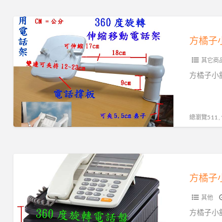
品
旋
質
轉
方
超
型
橘
低
電
子
價
話
其它商
小
450
架
舖
​​​​​方
元/
公
工
個
司
廠
(CH-
貨
直
總瀏覽511 
350)
高
營
品
旋
質
轉
方
超
型
橘
低
電
子
價
話
其他
小
450
架
舖
方橘子小舖
元/