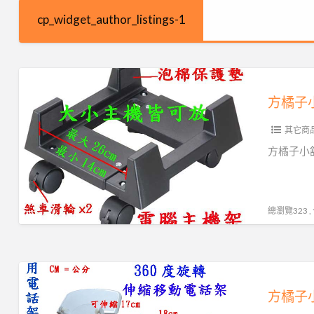
cp_widget_author_listings-1
方
橘
子
其它商
小
舖
方橘子小舖
工
廠
直
總瀏覽323 
營
移
動
方
主
橘
機
子