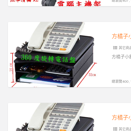
總瀏覽407 
350)
架
營
高
移
品
動
方
質
主
橘
超
機
子
低
架
其它商
小
價
固
舖
方橘子小舖
339
定
工
元/
主
廠
個
機
直
總瀏覽400 
(CH-
架
營
263)
高
電
品
話
方
質
置
橘
超
物
子
低
架
其它商
小