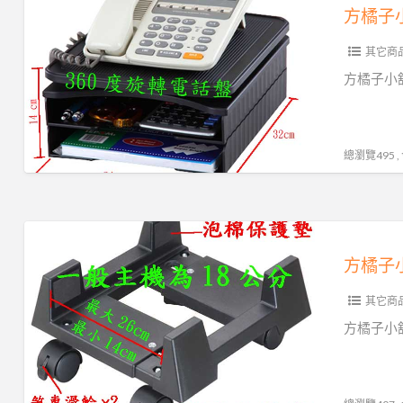
型
橘
高
電
子
品
話
其它商
小
質
架
舖
方橘子小舖
超
公
工
低
司
廠
價
貨
直
總瀏覽495 
339
高
營
元/
品
電
個
質
話
方
(CH-
超
置
橘
263)
低
物
子
價
架
其它商
小
450
旋
舖
方橘子小舖
元/
轉
工
個
電
廠
(CH-
話
直