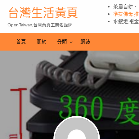
茶農自耕、
台灣生活黃頁
準提佛母 
水銀燈,複
OpenTaiwan,台灣黃頁工商名錄網
首頁
關於
分類
網誌