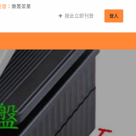
批發
：樂菁茶業
按此立即刊登
登入