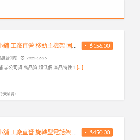
方橘子小舖 工廠直營 移動主機架 固定主機架 高品質 超低價 156元/個 (CH-320)
$156.00
品批發供應
2025-12-26
 ㊣公司貨 高品質 超低價 產品特性 1
[…]
, 今天瀏覽1
方橘子小舖 工廠直營 旋轉型電話架 公司貨 高品質 超低價450元/個(CH-350)
$450.00