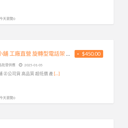
, 今天瀏覽0
方橘子小舖 工廠直營 旋轉型電話架 公司貨 高品質 超低價450元/個(CH-350)
$450.00
品批發供應
2025-01-05
橘子小舖 ㊣公司貨 高品質 超低價 產
[…]
, 今天瀏覽0