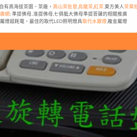
自有高海拔茶園、茶廠，
高山茶批發
,
烏龍茶
,
紅茶,
東方美人
茶葉
推廣網
: 準提佛母, 准提佛母,七俱胝大佛母準提菩薩的相關推廣
金屬燈超耗電，最佳的取代LED照明燈具
取代水銀燈
,複金屬燈