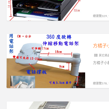
公
工
個
司
廠
(CH-
貨
直
總瀏覽329 
350)
高
營
品
電
質
話
方
超
置
橘
低
物
子
價
架
其它商
小
450
旋
舖
​​​​​方
元/
轉
工
個
電
廠
(CH-
話
直
總瀏覽578 
350)
架
營
公
旋
司
轉
方
貨