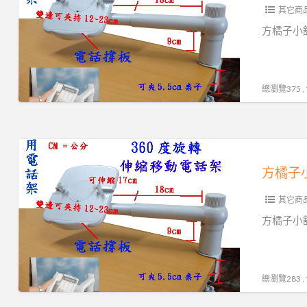
架
其它商
小
固
舖
​​​​​方
定
工
主
廠
機
直
總瀏覽375 
架
營
高
旋
品
轉
方
質
型
橘
超
電
子
低
話
其它商
小
價
架
舖
方橘子小舖
156
公
工
元/
司
廠
個
貨
直
總瀏覽283 
(CH-
高
營
320)