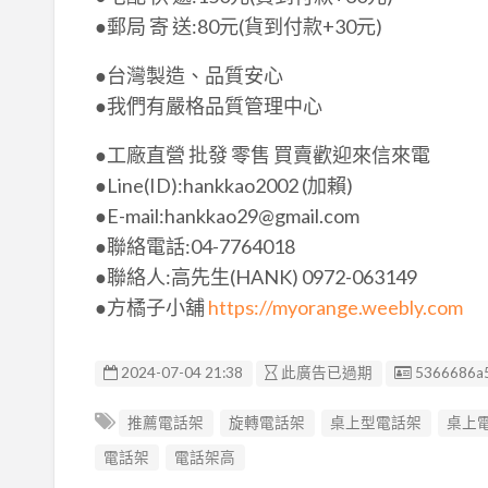
●郵局 寄 送:80元(貨到付款+30元)
●台灣製造、品質安心
●我們有嚴格品質管理中心
●工廠直營 批發 零售 買賣歡迎來信來電
●Line(ID):hankkao2002 (加賴)
●E-mail:hankkao29@gmail.com
●聯絡電話:04-7764018
●聯絡人:高先生(HANK) 0972-063149
●方橘子小舖
https://myorange.weebly.com
廣告编號
2024-07-04 21:38
此廣告已過期
5366686a
推薦電話架
旋轉電話架
桌上型電話架
桌上
電話架
電話架高