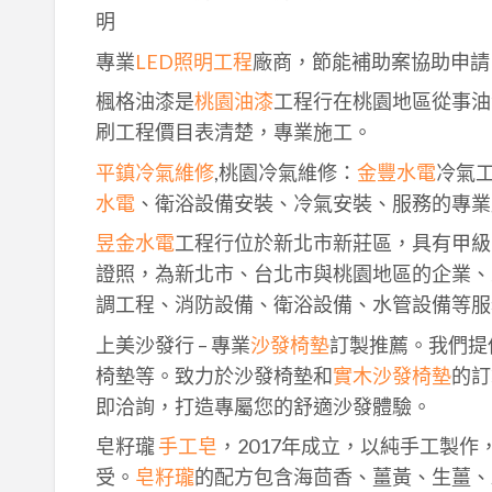
明
專業
LED照明工程
廠商，節能補助案協助申請
楓格油漆是
桃園油漆
工程行在桃園地區從事油
刷工程價目表清楚，專業施工。
平鎮冷氣維修
,桃園冷氣維修：
金豐水電
冷氣
水電
、衛浴設備安裝、冷氣安裝、服務的專業
昱金水電
工程行位於新北市新莊區，具有甲級
證照，為新北市、台北市與桃園地區的企業、
調工程、消防設備、衛浴設備、水管設備等服
上美沙發行 – 專業
沙發椅墊
訂製推薦。我們提
椅墊等。致力於沙發椅墊和
實木沙發椅墊
的訂
即洽詢，打造專屬您的舒適沙發體驗。
皂籽瓏
手工皂
，2017年成立，以純手工製
受。
皂籽瓏
的配方包含海茴香、薑黃、生薑、