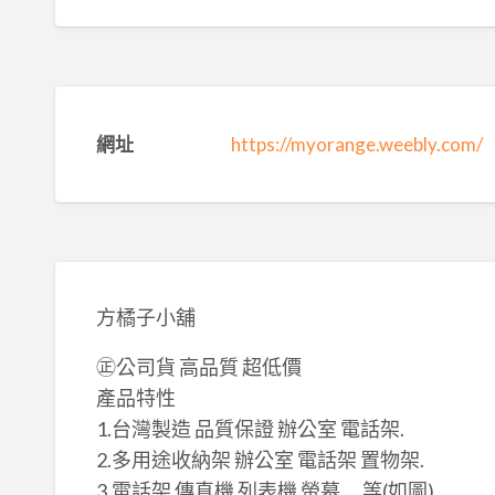
網址
https://myorange.weebly.com/
方橘子小舖
㊣公司貨 高品質 超低價
產品特性
1.台灣製造 ​品質保證 辦公室 電話架.
2.多用途收納架 辦公室 電話架 置物架.
3.電話架 傳真機 列表機 螢幕 ….等(如圖).