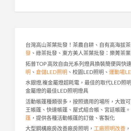
台灣高山茶葉批發！茶農自耕、自有高海拔茶
發
、綠茶批發、東方美人茶葉批發：樂菁茶業
拓普TOP 高效自由光系列燈具換裝簡便與快
明
、
倉儲LED照明
、校園LED照明、
運動場L
水銀燈,複金屬燈超耗電，最佳的取代LED照
金屬燈的最佳LED照明燈具
活動帳篷種類很多，按照適用的場所，大致可
王帳篷、快速帳篷、屋式組合帳、宮廷帳篷。
篷
，提供各種活動帳篷的訂做、客製化
大型鋼構廠房改善廠房照明，
工廠照明改善
，