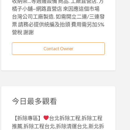
收納架...等週邊設備 商品. 工廠直營店. 方
橘子小舖~網路直營店 來因應這個市場
台灣公司工廠製造. 如需開立二連/三連發
票 請務必提供統編及抬頭 費用需另加5%
營稅 謝謝
Contact Owner
今日最多觀看
【拆除專區】
台北拆除工程,拆除工程
推薦,拆除工程台北,拆除清運台北,新北拆