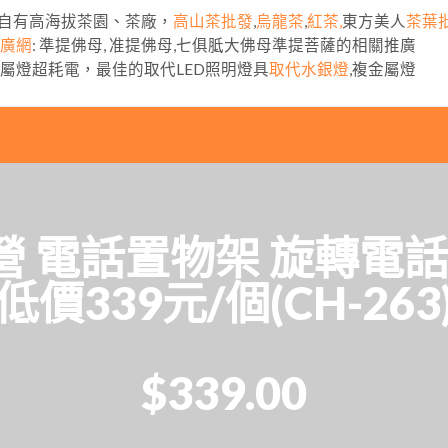
自有高海拔茶園、茶廠，
高山茶批發
,
烏龍茶
,
紅茶,
東方美人
茶葉
推廣網
: 準提佛母, 准提佛母,七俱胝大佛母準提菩薩的相關推廣
金屬燈超耗電，最佳的取代LED照明燈具
取代水銀燈
,複金屬燈
 電話置物架 旋轉電話
低價339元/個(CH-263
$339.00