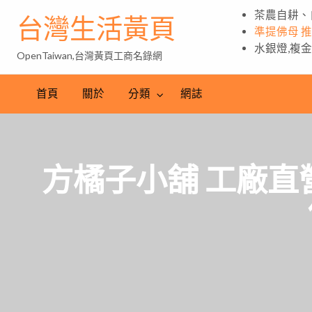
茶農自耕、
台灣生活黃頁
準提佛母 
水銀燈,複
OpenTaiwan,台灣黃頁工商名錄網
首頁
關於
分類
網誌
方橘子小舖 工廠直營