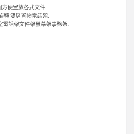
間方便置放各式文件.
旋轉 雙層置物電話架.
公室電話架文件架螢幕架事務架.