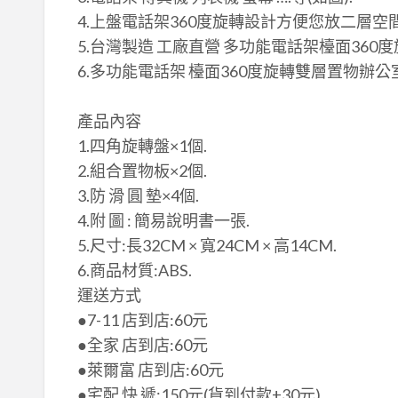
4.上盤電話架360度旋轉設計方便您放二層空
5.台灣製造 工廠直營 多功能電話架檯面360度
6.多功能電話架 檯面360度旋轉雙層置物辦
​產品內容
1.四角旋轉盤×​1個.
2.組合置物板×​2個.
3.防 滑 圓 墊×​4個.
4.附 圖 : 簡易說明書一張.
5.尺寸:長32CM × 寬​24CM × 高​14CM.
6.商品材質:ABS.
運送方式
●7-11 店到店:60元
●全家 店到店:60元
●萊爾富 店到店:60元
●宅配 快 遞:150元(貨到付款+30元)