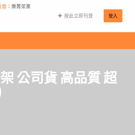
批發
：樂菁茶業
按此立即刊登
登入
架 公司貨 高品質 超
)