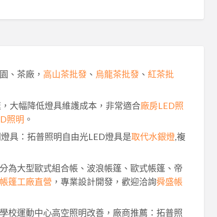
園、茶廠，
高山茶批發
、
烏龍茶批發
、
紅茶批
速，大幅降低燈具維護成本，非常適合
廠房LED照
ED照明
。
明燈具：拓普照明自由光LED燈具是
取代水銀燈
,複
分為大型歐式組合帳、波浪帳篷、歐式帳篷、帝
帳篷工廠直營
，專業設計開發，歡迎洽詢
舜盛帳
學校運動中心高空照明改善，廠商推薦：拓普照