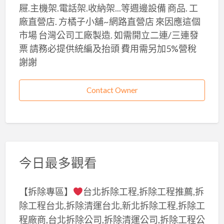
屜.主機架.電話架.收納架...等週邊設備 商品. 工
廠直營店. 方橘子小舖~網路直營店 來因應這個
市場 台灣公司工廠製造. 如需開立二連/三連發
票 請務必提供統編及抬頭 費用需另加5%營稅
謝謝
Contact Owner
今日最多觀看
【拆除專區】
台北拆除工程,拆除工程推薦,拆
除工程台北,拆除清運台北,新北拆除工程,拆除工
程廠商,台北拆除公司,拆除清運公司,拆除工程公