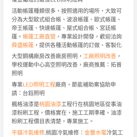
活動帳篷種類很多，按照適用的場所，大致可
分為大型歐式組合帳、波浪帳篷、歐式帳篷、
帝王帳篷、快速帳篷、屋式組合帳、宮廷帳
篷。
帳篷工廠直營
，專業設計開發，歡迎洽詢
舜盛帳篷
，提供各種活動帳篷的訂做、客製化
大型鋼構廠房改善廠房照明，
工廠照明改善
，
學校運動中心高空照明改善，廠商推薦：拓普
照明
專業
LED照明工程
廠商，節能補助案協助申
請：台鈺照明
楓格油漆是
桃園油漆
工程行在桃園地區從事油
漆粉刷工程，價格實在，施工工期準確，油漆
粉刷工程價目表清楚，專業施工。
平鎮冷氣維修
,桃園冷氣維修：
金豐水電
冷氣工