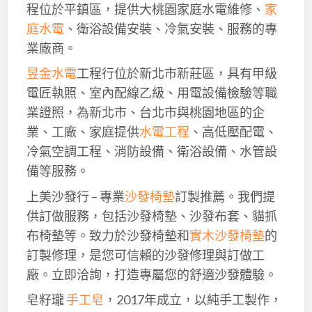
程位於平鎮區，提供大桃園家庭水電維修、
家
庭水電
、衛浴設備安裝、冷氣安裝、服務的專
業廠商。
昱金水電
工程行位於新北市新莊區，具有甲級
電匠執照、室內配線乙級、用電設備檢驗等職
業證照，為新北市、台北市與桃園地區的企
業、工廠、家庭提供
水電工程
、高低壓配電、
冷氣空調工程、消防設備、衛浴設備、水管設
備等服務。
上美沙發行 – 專業
沙發椅墊
訂製推薦。我們提
供訂做服務，包括沙發椅墊、沙發布套、貓抓
布椅墊等。致力於沙發椅墊和
實木沙發椅墊
的
訂製修理，是您可信賴的沙發修理與訂做工
廠。立即洽詢，打造專屬您的舒適沙發體驗。
皂籽瓏
手工皂
，2017年成立，以純手工製作，