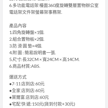
6.多功能電話架 檯面360度旋轉雙層置物辦公室
電話架文件架螢幕架事務架.
​產品內容
1.四角旋轉盤×​1個.
2.組合置物板×​2個.
3.防 滑 圓 墊×​4個.
4.附 圖 : 簡易說明書一張.
5.尺寸:長32CM × 寬​24CM × 高​14CM.
6.商品材質:ABS.
運送方式
●7-11 店到店:60元
●全家 店到店:60元
●萊爾富 店到店:60元
●宅配 快 遞:150元(貨到付款+30元)