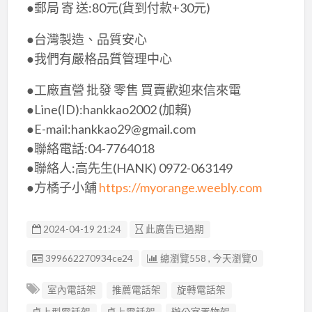
●郵局 寄 送:80元(貨到付款+30元)
●台灣製造、品質安心
●我們有嚴格品質管理中心
●工廠直營 批發 零售 買賣歡迎來信來電
●Line(ID):hankkao2002 (加賴)
●E-mail:hankkao29@gmail.com
●聯絡電話:04-7764018
●聯絡人:高先生(HANK) 0972-063149
●方橘子小舖
https://myorange.weebly.com
2024-04-19 21:24
此廣告已過期
廣告编號
399662270934ce24
總瀏覽558 , 今天瀏覽0
室內電話架
推薦電話架
旋轉電話架
桌上型電話架
桌上電話架
辦公室置物架