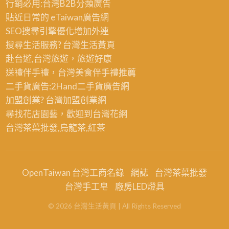
行銷必用:台灣B2B
分類廣告
貼近日常的
eTaiwan廣告網
SEO搜尋引擎優化
增加外連
搜尋生活服務? 台灣
生活黃頁
赴台遊,台灣旅遊
，旅遊好康
送禮伴手禮，台灣美食
伴手禮
推薦
二手貨廣告:2Hand
二手貨
廣告網
加盟創業? 台灣
加盟創業
網
尋找花店園藝，歡迎到
台灣花網
台灣茶葉批發
,烏龍茶,紅茶
OpenTaiwan 台灣工商名錄
網誌
台灣茶葉批發
台灣手工皂
廠房LED燈具
©
2026
台灣生活黃頁
| All Rights Reserved