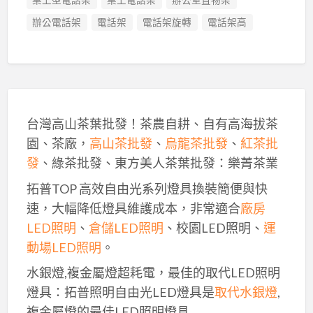
辦公電話架
電話架
電話架旋轉
電話架高
台灣高山茶葉批發！茶農自耕、自有高海拔茶
園、茶廠，
高山茶批發
、
烏龍茶批發
、
紅茶批
發
、綠茶批發、東方美人茶葉批發：樂菁茶業
拓普TOP 高效自由光系列燈具換裝簡便與快
速，大幅降低燈具維護成本，非常適合
廠房
LED照明
、
倉儲LED照明
、校園LED照明、
運
動場LED照明
。
水銀燈,複金屬燈超耗電，最佳的取代LED照明
燈具：拓普照明自由光LED燈具是
取代水銀燈
,
複金屬燈的最佳LED照明燈具