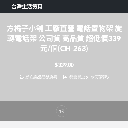
台灣生活黃頁
方橘子小舖 工廠直營 電話置物架 旋
轉電話架 公司貨 高品質 超低價339
元/個(CH-263)
$339.00
其它商品批發供應
總瀏覽558 , 今天瀏覽0
Report
problem