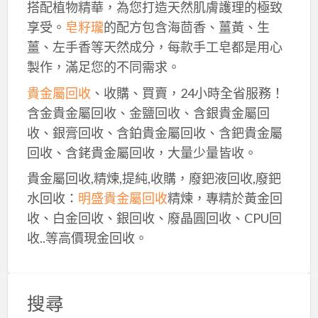
搭配植物精華，為您打造天然肌膚護理的極致
享受。
皂籽瓏
的配方包含海茴香、薑黃、生
薑、左手香等天然成分，每款手工皂都是用心
製作，滿足您的不同需求。
貴金屬回收
、收購、買賣，24小時全省服務！
含金貴金屬回收、金鹽回收、含銀貴金屬回
收、銀膏回收、含鉑貴金屬回收、含鈀貴金屬
回收、含銠貴金屬回收，大量少量皆收。
貴金屬回收,精煉,提純,收購，廢鈀液回收,廢鈀
水回收：
明盛貴金屬回收
精煉，專精於黃金回
收、白金回收、銀回收、廢晶圓回收、CPU回
收..等高價現金回收。
搜尋