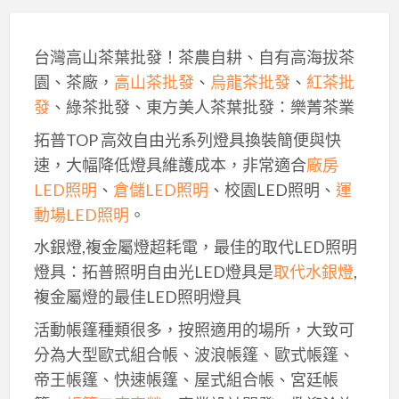
台灣高山茶葉批發！茶農自耕、自有高海拔茶
園、茶廠，
高山茶批發
、
烏龍茶批發
、
紅茶批
發
、綠茶批發、東方美人茶葉批發：樂菁茶業
拓普TOP 高效自由光系列燈具換裝簡便與快
速，大幅降低燈具維護成本，非常適合
廠房
LED照明
、
倉儲LED照明
、校園LED照明、
運
動場LED照明
。
水銀燈,複金屬燈超耗電，最佳的取代LED照明
燈具：拓普照明自由光LED燈具是
取代水銀燈
,
複金屬燈的最佳LED照明燈具
活動帳篷種類很多，按照適用的場所，大致可
分為大型歐式組合帳、波浪帳篷、歐式帳篷、
帝王帳篷、快速帳篷、屋式組合帳、宮廷帳