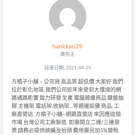
hankkao29
廣告主
註册日期: 2021-04-25
方橘子小舖 ~ 公司貨 高品質 超低價 大家好 我們
位於彰化地區,我們公司近年來受到大環境的網
路通路影響 致力研發 生產 電腦週邊商品 鍵盤抽
屜.主機架.電話架.收納架...等週邊設備 商品. 工
廠直營店. 方橘子小舖~網路直營店 來因應這個
市場 台灣公司工廠製造. 如需開立二連/三連發
票 請務必提供統編及抬頭 費用需另加5%營稅