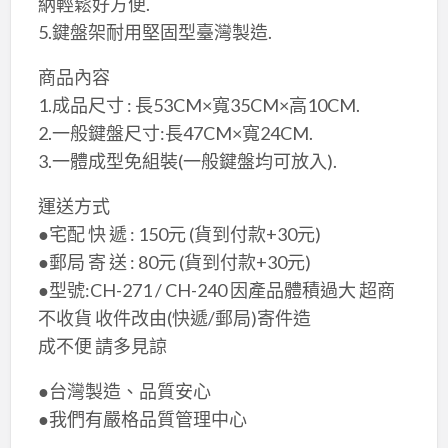
納輕鬆好方便.
5.鍵盤架耐用堅固型臺灣製造.
​商品內容
1.成品尺寸 : 長53CM×​寬35CM×​高10CM.
2.一般鍵盤尺寸:長47CM×​寬24CM.
3.一體成型免組裝(一般鍵盤均可放入).
運送方式
●宅配 快 遞 : 150元 (貨到付款+30元)
●郵局 寄 送 : 80元 (貨到付款+30元)
●型號:CH-271 / CH-240 因產品體積過大 超商
不收貨 收件改由(快遞/郵局)寄件造
成不便 請多見諒
●台灣製造、品質安心
●我們有嚴格品質管理中心