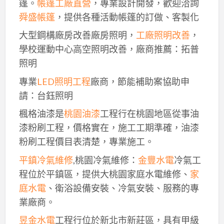
篷。
帳篷工廠直營
，專業設計開發，歡迎洽詢
舜盛帳篷
，提供各種活動帳篷的訂做、客製化
大型鋼構廠房改善廠房照明，
工廠照明改善
，
學校運動中心高空照明改善，廠商推薦：拓普
照明
專業
LED照明工程
廠商，節能補助案協助申
請：台鈺照明
楓格油漆是
桃園油漆
工程行在桃園地區從事油
漆粉刷工程，價格實在，施工工期準確，油漆
粉刷工程價目表清楚，專業施工。
平鎮冷氣維修
,桃園冷氣維修：
金豐水電
冷氣工
程位於平鎮區，提供大桃園家庭水電維修、
家
庭水電
、衛浴設備安裝、冷氣安裝、服務的專
業廠商。
昱金水電
工程行位於新北市新莊區，具有甲級