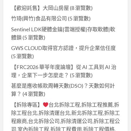
【歡迎託售】大岡山房屋
(8 瀏覽數)
竹琦(興竹)食品有限公司
(5 瀏覽數)
Sentinel LDK硬體金鑰|雲端授權|存取軟體|軟
體鎖
(5 瀏覽數)
GWS CLOUD取得官方認證，提升企業信任度
(5 瀏覽數)
【FRC2026 華苓年度論壇】從 AI 工具到 AI 治
理，企業下一步怎麼走？
(5 瀏覽數)
甚麼是應收帳款周轉天數(DSO)？天數如何計
算？​
(4 瀏覽數)
【拆除專區】
台北拆除工程,拆除工程推薦,拆
除工程台北,拆除清運台北,新北拆除工程,拆除工
程廠商,台北拆除公司,拆除清運公司,拆除工程公
司,室內拆除工程,拆除工程費用,拆除工程價格,