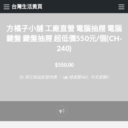
台灣生活黃頁
方橘子小舖 工廠直營 電腦抽屜 電腦
鍵盤 鍵盤抽屜 超低價550元/個(CH-
240)
$550.00
其它商品批發供應
總瀏覽482 , 今天瀏覽0
Report
problem