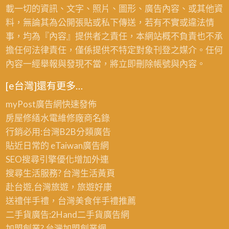
載一切的資訊、文字、照片、圖形、廣告內容、或其他資
料，無論其為公開張貼或私下傳送，若有不實或違法情
事，均為『內容』提供者之責任，本網站概不負責也不承
擔任何法律責任，僅係提供不特定對象刊登之媒介。任何
內容一經舉報與發現不當，將立即刪除帳號與內容。
[e台灣]還有更多…
myPost廣告網
快速發佈
房屋修繕
水電維修廠商名錄
行銷必用:台灣B2B
分類廣告
貼近日常的
eTaiwan廣告網
SEO搜尋引擎優化
增加外連
搜尋生活服務? 台灣
生活黃頁
赴台遊,台灣旅遊
，旅遊好康
送禮伴手禮，台灣美食
伴手禮
推薦
二手貨廣告:2Hand
二手貨
廣告網
加盟創業? 台灣
加盟創業
網