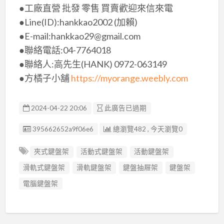
●工廠直營 批發 零售 買賣歡迎來信來電
●Line(ID):hankkao2002 (加賴)
●E-mail:hankkao29@gmail.com
●聯絡電話:04-7764018
●聯絡人:高先生(HANK) 0972-063149
●方橘子小舖 ​
https://myorange.weebly.com
2024-04-22 20:06
此廣告已過期
廣告编號
395662652a9f06e6
總瀏覽482 , 今天瀏覽0
夾式鍵盤架
活動式鍵盤架
活動鍵盤架
滑軌式鍵盤架
滑軌鍵盤架
鍵盤抽屜架
鍵盤架
電腦鍵盤架