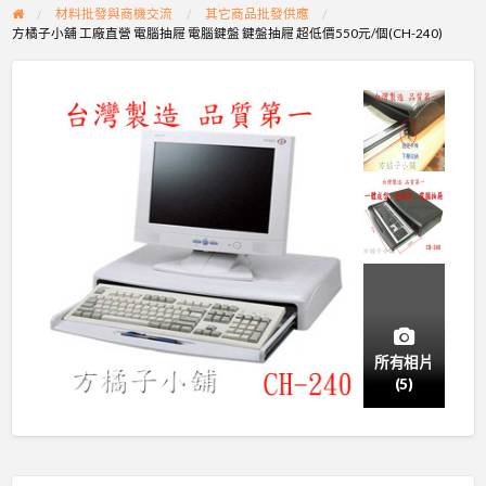
材料批發與商機交流
其它商品批發供應
方橘子小舖 工廠直營 電腦抽屜 電腦鍵盤 鍵盤抽屜 超低價550元/個(CH-240)
所有相片
(5)