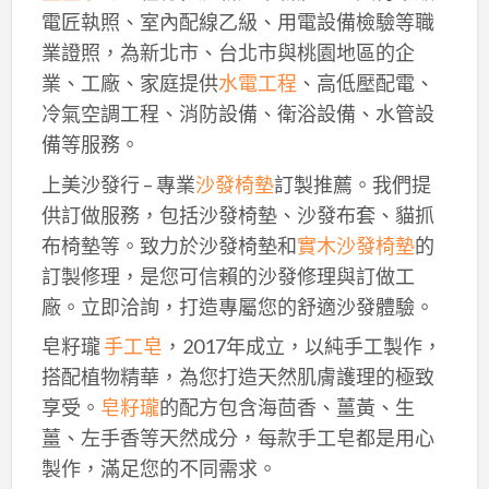
電匠執照、室內配線乙級、用電設備檢驗等職
業證照，為新北市、台北市與桃園地區的企
業、工廠、家庭提供
水電工程
、高低壓配電、
冷氣空調工程、消防設備、衛浴設備、水管設
備等服務。
上美沙發行 – 專業
沙發椅墊
訂製推薦。我們提
供訂做服務，包括沙發椅墊、沙發布套、貓抓
布椅墊等。致力於沙發椅墊和
實木沙發椅墊
的
訂製修理，是您可信賴的沙發修理與訂做工
廠。立即洽詢，打造專屬您的舒適沙發體驗。
皂籽瓏
手工皂
，2017年成立，以純手工製作，
搭配植物精華，為您打造天然肌膚護理的極致
享受。
皂籽瓏
的配方包含海茴香、薑黃、生
薑、左手香等天然成分，每款手工皂都是用心
製作，滿足您的不同需求。