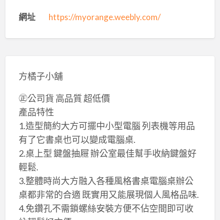
網址
https://myorange.weebly.com/
方橘子小舖
㊣公司貨 高品質 超低價
​產品特性
1.造型簡約大方可擺中小型電腦 列表機等用品
有了它書桌也可以變成電腦桌.
2.桌上型 鍵盤抽屜 辦公室最佳幫手收納鍵盤好
輕鬆.
3.整體時尚大方融入各種風格書桌電腦桌辦公
桌都非常的合適 既實用又能展現個人風格品味.
4.免鑽孔不需鎖螺絲​安裝方便不佔空間​即可收