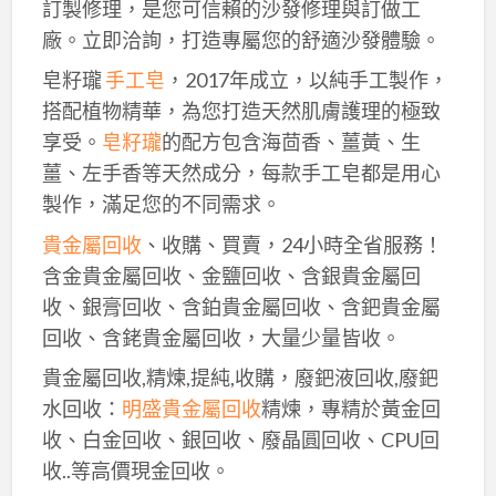
訂製修理，是您可信賴的沙發修理與訂做工
廠。立即洽詢，打造專屬您的舒適沙發體驗。
皂籽瓏
手工皂
，2017年成立，以純手工製作，
搭配植物精華，為您打造天然肌膚護理的極致
享受。
皂籽瓏
的配方包含海茴香、薑黃、生
薑、左手香等天然成分，每款手工皂都是用心
製作，滿足您的不同需求。
貴金屬回收
、收購、買賣，24小時全省服務！
含金貴金屬回收、金鹽回收、含銀貴金屬回
收、銀膏回收、含鉑貴金屬回收、含鈀貴金屬
回收、含銠貴金屬回收，大量少量皆收。
貴金屬回收,精煉,提純,收購，廢鈀液回收,廢鈀
水回收：
明盛貴金屬回收
精煉，專精於黃金回
收、白金回收、銀回收、廢晶圓回收、CPU回
收..等高價現金回收。