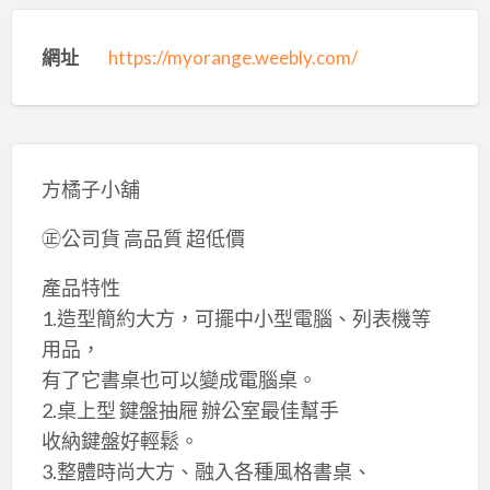
網址
https://myorange.weebly.com/
方橘子小舖
㊣公司貨 高品質 超低價
產品特性
1.造型簡約大方，可擺中小型電腦、列表機等
用品，
有了它書桌也可以變成電腦桌。
2.桌上型 鍵盤抽屜 辦公室最佳幫手
收納鍵盤好輕鬆。
3.整體時尚大方、​融入各種風格書桌、