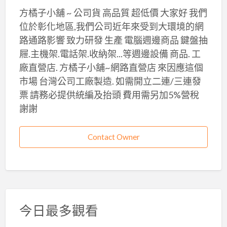
方橘子小舖 ~ 公司貨 高品質 超低價 大家好 我們
位於彰化地區,我們公司近年來受到大環境的網
路通路影響 致力研發 生產 電腦週邊商品 鍵盤抽
屜.主機架.電話架.收納架...等週邊設備 商品. 工
廠直營店. 方橘子小舖~網路直營店 來因應這個
市場 台灣公司工廠製造. 如需開立二連/三連發
票 請務必提供統編及抬頭 費用需另加5%營稅
謝謝
Contact Owner
今日最多觀看