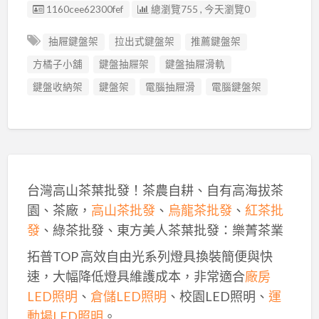
廣告编號
1160cee62300fef
總瀏覽755 , 今天瀏覽0
抽屜鍵盤架
拉出式鍵盤架
推薦鍵盤架
方橘子小舖
鍵盤抽屜架
鍵盤抽屜滑軌
鍵盤收納架
鍵盤架
電腦抽屜滑
電腦鍵盤架
台灣高山茶葉批發！茶農自耕、自有高海拔茶
園、茶廠，
高山茶批發
、
烏龍茶批發
、
紅茶批
發
、綠茶批發、東方美人茶葉批發：樂菁茶業
拓普TOP 高效自由光系列燈具換裝簡便與快
速，大幅降低燈具維護成本，非常適合
廠房
LED照明
、
倉儲LED照明
、校園LED照明、
運
動場LED照明
。