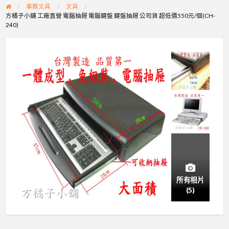
事務文具
文具
方橘子小舖 工廠直營 電腦抽屜 電腦鍵盤 鍵盤抽屜 公司貨 超低價550元/個(CH-
240)
所有相片
(5)