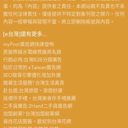
事，均為『內容』提供者之責任，本網站概不負責也不承
擔任何法律責任，僅係提供不特定對象刊登之媒介。任何
內容一經舉報與發現不當，將立即刪除帳號與內容。
[e台灣]還有更多…
myPost廣告網
快速發佈
房屋修繕
水電維修廠商名錄
行銷必用:台灣B2B
分類廣告
貼近日常的
eTaiwan廣告網
SEO搜尋引擎優化
增加外連
搜尋生活服務? 台灣
生活黃頁
赴台遊,台灣旅遊
，旅遊好康
送禮伴手禮，台灣美食
伴手禮
推薦
二手貨廣告:2Hand
二手貨
廣告網
加盟創業? 台灣
加盟創業
網
尋找花店園藝，歡迎到
台灣花網