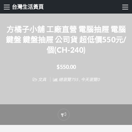
台灣生活黃頁
方橘子小舖 工廠直營 電腦抽屜 電腦
鍵盤 鍵盤抽屜 公司貨 超低價550元/
個(CH-240)
$550.00
文具
總瀏覽755 , 今天瀏覽0
Report
problem