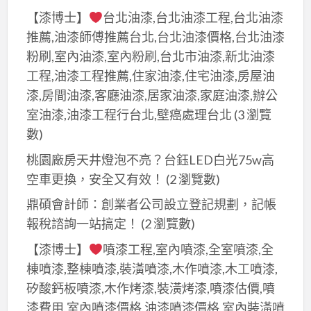
【漆博士】
台北油漆,台北油漆工程,台北油漆
推薦,油漆師傅推薦台北,台北油漆價格,台北油漆
粉刷,室內油漆,室內粉刷,台北市油漆,新北油漆
工程,油漆工程推薦,住家油漆,住宅油漆,房屋油
漆,房間油漆,客廳油漆,居家油漆,家庭油漆,辦公
室油漆,油漆工程行台北,壁癌處理台北
(3 瀏覽
數)
桃園廠房天井燈泡不亮？台鈺LED白光75w高
空車更換，安全又有效！
(2 瀏覽數)
鼎碩會計師：創業者公司設立登記規劃，記帳
報稅諮詢一站搞定！
(2 瀏覽數)
【漆博士】
噴漆工程,室內噴漆,全室噴漆,全
棟噴漆,整棟噴漆,裝潢噴漆,木作噴漆,木工噴漆,
矽酸鈣板噴漆,木作烤漆,裝潢烤漆,噴漆估價,噴
漆費用,室內噴漆價格,油漆噴漆價格,室內裝潢噴