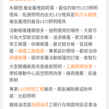
水銀燈,複金屬燈超耗電，最佳的取代LED照明
燈具：拓普照明自由光LED燈具是
取代水銀燈
,
複金屬燈的最佳LED照明燈具
活動帳篷種類很多，按照適用的場所，大致可
分為大型歐式組合帳、波浪帳篷、歐式帳篷、
帝王帳篷、快速帳篷、屋式組合帳、宮廷帳
篷。
帳篷工廠直營
，專業設計開發，歡迎洽詢
舜盛帳篷
，提供各種活動帳篷的訂做、客製化
大型鋼構廠房改善廠房照明，
工廠照明改善
，
學校運動中心高空照明改善，廠商推薦：拓普
照明
專業
LED照明工程
廠商，節能補助案協助申
請：台鈺照明
楓格油漆是
桃園油漆
工程行在桃園地區從事油