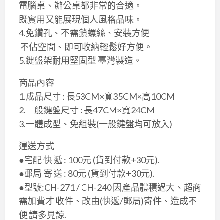
電腦桌、辦公桌都非常的合適。
既實用又能展現個人風格品味。
4.免鑽孔、​不需鎖螺絲、​安裝方便
​ 不佔空間、​即可收納輕鬆好方便。
5.鍵盤架耐用堅固型 臺灣製造。
​商品內容
1.成品尺寸 : 長53CM×​寬35CM×​高10CM
2.一般鍵盤尺寸 : 長47CM×​寬24CM
3.一體成型、免組裝(一般鍵盤均可放入)
運送方式
●宅配 快 遞 : 100元 (貨到付款+30元).
●郵局 寄 送 : 80元 (貨到付款+30元).
●型號:CH-271 / CH-240 因產品體積過大、超商
需加費才 收件、改由(快遞/郵局)寄件、造成不
便 請多見諒.