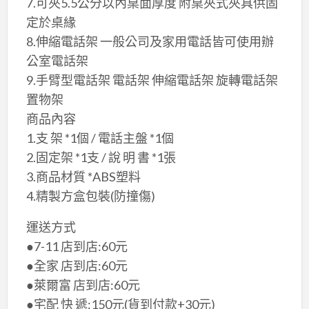
7.可夾5.5公分以內桌面厚度 附桌夾式夾具供固
定於桌緣
8.伸縮電話架 一般公司及家用電話皆可使用辦
公室電話架
9.手臂型電話架 電話架 伸縮電話架 旋轉電話架
置物架
​商品內容
1.支 架 *1個 / 電話主盤 *1個
2.固定架 *1支 / 說 明 書 *1張
3.商品材質 *ABS塑料
4.精製方盒包裝(防撞傷)
​運送方式
●7-11 店到店:60元
●全家 店到店:60元
●萊爾富 店到店:60元
●宅配 快 遞:150元(貨到付款+30元)