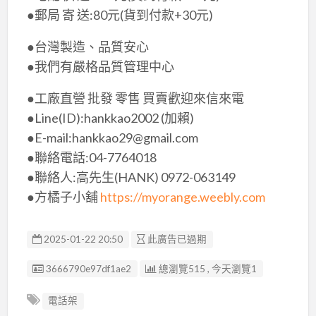
●郵局 寄 送:80元(貨到付款+30元)
●台灣製造、品質安心
●我們有嚴格品質管理中心
●工廠直營 批發 零售 買賣歡迎來信來電
●Line(ID):hankkao2002 (加賴)
●E-mail:hankkao29@gmail.com
●聯絡電話:04-7764018
●聯絡人:高先生(HANK) 0972-063149
●方橘子小舖
https://myorange.weebly.com
2025-01-22 20:50
此廣告已過期
廣告编號
3666790e97df1ae2
總瀏覽515 , 今天瀏覽1
電話架