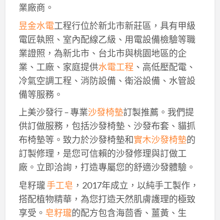
業廠商。
昱金水電
工程行位於新北市新莊區，具有甲級
電匠執照、室內配線乙級、用電設備檢驗等職
業證照，為新北市、台北市與桃園地區的企
業、工廠、家庭提供
水電工程
、高低壓配電、
冷氣空調工程、消防設備、衛浴設備、水管設
備等服務。
上美沙發行 – 專業
沙發椅墊
訂製推薦。我們提
供訂做服務，包括沙發椅墊、沙發布套、貓抓
布椅墊等。致力於沙發椅墊和
實木沙發椅墊
的
訂製修理，是您可信賴的沙發修理與訂做工
廠。立即洽詢，打造專屬您的舒適沙發體驗。
皂籽瓏
手工皂
，2017年成立，以純手工製作，
搭配植物精華，為您打造天然肌膚護理的極致
享受。
皂籽瓏
的配方包含海茴香、薑黃、生