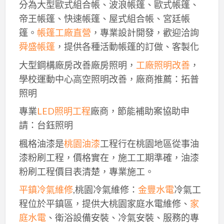
分為大型歐式組合帳、波浪帳篷、歐式帳篷、
帝王帳篷、快速帳篷、屋式組合帳、宮廷帳
篷。
帳篷工廠直營
，專業設計開發，歡迎洽詢
舜盛帳篷
，提供各種活動帳篷的訂做、客製化
大型鋼構廠房改善廠房照明，
工廠照明改善
，
學校運動中心高空照明改善，廠商推薦：拓普
照明
專業
LED照明工程
廠商，節能補助案協助申
請：台鈺照明
楓格油漆是
桃園油漆
工程行在桃園地區從事油
漆粉刷工程，價格實在，施工工期準確，油漆
粉刷工程價目表清楚，專業施工。
平鎮冷氣維修
,桃園冷氣維修：
金豐水電
冷氣工
程位於平鎮區，提供大桃園家庭水電維修、
家
庭水電
、衛浴設備安裝、冷氣安裝、服務的專