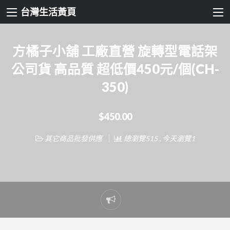
台灣生活黃頁
方橘子小舖 工廠直營 旋轉型電話架
公司貨 高品質 超低價450元/個(CH-
350)
$450.00
其它商品批發供應
總瀏覽515 , 今天瀏覽1
Report
problem