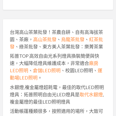
台灣高山茶葉批發！茶農自耕、自有高海拔茶
園、茶廠，
高山茶批發
、
烏龍茶批發
、
紅茶批
發
、綠茶批發、東方美人茶葉批發：樂菁茶業
拓普TOP 高效自由光系列燈具換裝簡便與快
速，大幅降低燈具維護成本，非常適合
廠房
LED照明
、
倉儲LED照明
、校園LED照明、
運
動場LED照明
。
水銀燈,複金屬燈超耗電，最佳的取代LED照明
燈具：拓普照明自由光LED燈具是
取代水銀燈
,
複金屬燈的最佳LED照明燈具
活動帳篷種類很多，按照適用的場所，大致可