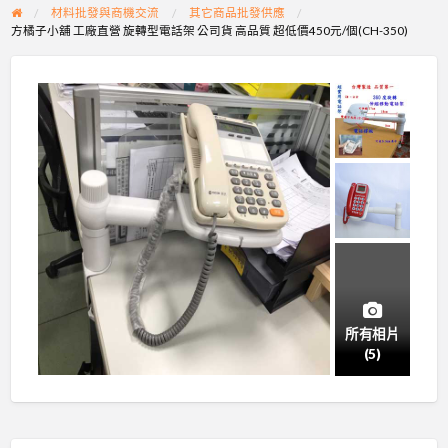
材料批發與商機交流
其它商品批發供應
方橘子小舖 工廠直營 旋轉型電話架 公司貨 高品質 超低價450元/個(CH-350)
所有相片
(5)