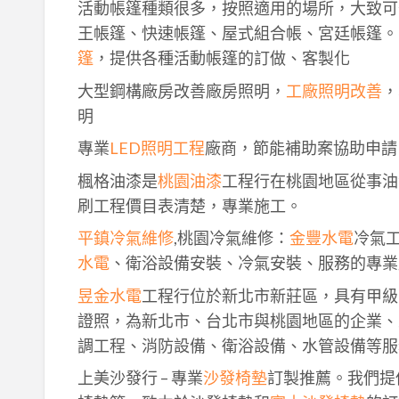
活動帳篷種類很多，按照適用的場所，大致可
王帳篷、快速帳篷、屋式組合帳、宮廷帳篷。
篷
，提供各種活動帳篷的訂做、客製化
大型鋼構廠房改善廠房照明，
工廠照明改善
，
明
專業
LED照明工程
廠商，節能補助案協助申請
楓格油漆是
桃園油漆
工程行在桃園地區從事油
刷工程價目表清楚，專業施工。
平鎮冷氣維修
,桃園冷氣維修：
金豐水電
冷氣
水電
、衛浴設備安裝、冷氣安裝、服務的專業
昱金水電
工程行位於新北市新莊區，具有甲級
證照，為新北市、台北市與桃園地區的企業、
調工程、消防設備、衛浴設備、水管設備等服
上美沙發行 – 專業
沙發椅墊
訂製推薦。我們提