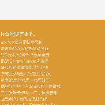
[e台灣]還有更多…
myPost廣告網
快速發佈
房屋修繕
水電維修廠商名錄
行銷必用:台灣B2B
分類廣告
貼近日常的
eTaiwan廣告網
SEO搜尋引擎優化
增加外連
搜尋生活服務? 台灣
生活黃頁
赴台遊,台灣旅遊
，旅遊好康
送禮伴手禮，台灣美食
伴手禮
推薦
二手貨廣告:2Hand
二手貨
廣告網
加盟創業? 台灣
加盟創業
網