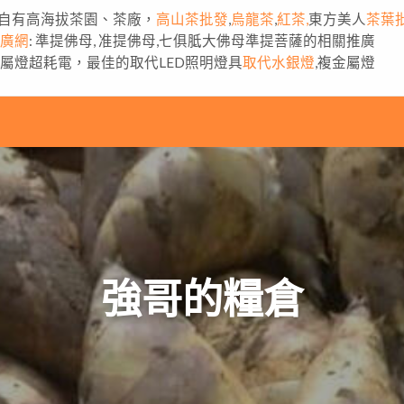
自有高海拔茶園、茶廠，
高山茶批發
,
烏龍茶
,
紅茶,
東方美人
茶葉
推廣網
: 準提佛母, 准提佛母,七俱胝大佛母準提菩薩的相關推廣
金屬燈超耗電，最佳的取代LED照明燈具
取代水銀燈
,複金屬燈
強哥的糧倉