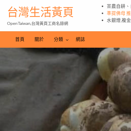
茶農自耕、
台灣生活黃頁
準提佛母 
水銀燈,複
OpenTaiwan,台灣黃頁工商名錄網
首頁
關於
分類
網誌