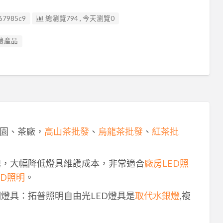
67985c9
總瀏覽794 , 今天瀏覽0
農產品
園、茶廠，
高山茶批發
、
烏龍茶批發
、
紅茶批
速，大幅降低燈具維護成本，非常適合
廠房LED照
ED照明
。
明燈具：拓普照明自由光LED燈具是
取代水銀燈
,複