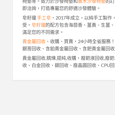
椅墊等。致力於沙發椅墊和
實木沙發椅墊
的訂
即洽詢，打造專屬您的舒適沙發體驗。
皂籽瓏
手工皂
，2017年成立，以純手工製
受。
皂籽瓏
的配方包含海茴香、薑黃、生薑、
滿足您的不同需求。
貴金屬回收
、收購、買賣，24小時全省服務
銀膏回收、含鉑貴金屬回收、含鈀貴金屬回收
貴金屬回收,精煉,提純,收購，廢鈀液回收,廢
收、白金回收、銀回收、廢晶圓回收、CPU回