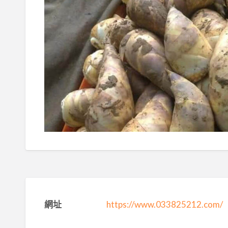
網址
https://www.033825212.com/