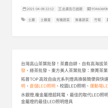
廣告编號
2021-04-08 22:12
此廣告已過期
934606f0f
土雞
土雞蛋
有機蔬菜
無毒蔬菜
竹筍
台灣高山茶葉批發！茶農自耕、自有高海拔茶
發
、綠茶批發、東方美人茶葉批發：樂菁茶業
拓普TOP 高效自由光系列燈具換裝簡便與快
明
、
倉儲LED照明
、校園LED照明、
運動場L
水銀燈,複金屬燈超耗電，最佳的取代LED照
金屬燈的最佳LED照明燈具