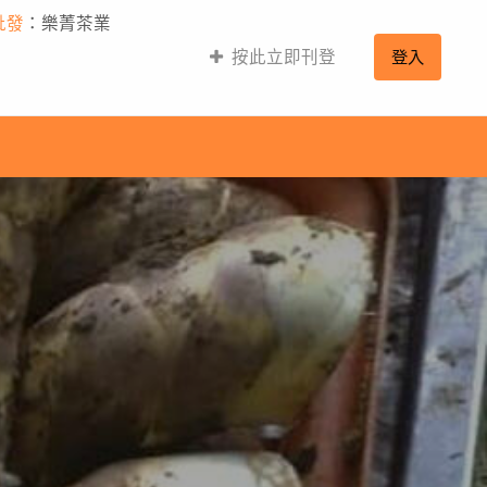
批發
：樂菁茶業
按此立即刊登
登入