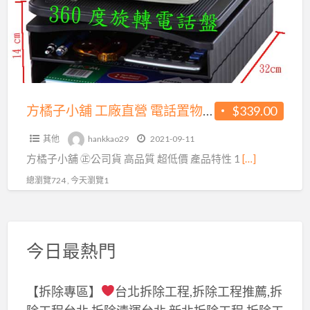
舖
質
工
超
廠
低
直
價
營
450
電
方橘子小舖 工廠直營 電話置物架 旋轉電話架 公司貨 高品質 超低價339元/個(CH-263)
$339.00
元/
話
個
其他
hankkao29
2021-09-11
置
(CH-
方橘子小舖 ㊣公司貨 高品質 超低價 產品特性 1
[…]
物
350)
架
總瀏覽724 , 今天瀏覽1
旋
轉
電
今日最熱門
話
架
【拆除專區】
台北拆除工程,拆除工程推薦,拆
公