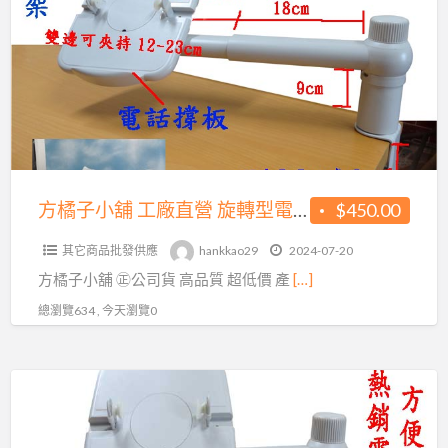
a
子
t
小
舖
工
廠
直
營
旋
方橘子小舖 工廠直營 旋轉型電話架 公司貨 高品質 超低價450元/個(CH-350)
$450.00
轉
其它商品批發供應
hankkao29
2024-07-20
型
​​​​​方橘子小舖 ㊣公司貨 高品質 超低價 產
[…]
電
話
總瀏覽634 , 今天瀏覽0
架
公
方
司
橘
貨
子
高