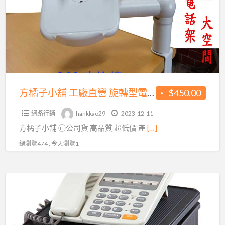
小
品
舖
質
工
超
廠
低
直
價
營
450
旋
方橘子小舖 工廠直營 旋轉型電話架 公司貨 高品質 超低價450元/個(CH-350)
$450.00
元/
轉
個
網路行銷
hankkao29
2023-12-11
型
(CH-
​​​​​方橘子小舖 ㊣公司貨 高品質 超低價 產
[…]
電
350)
話
總瀏覽474 , 今天瀏覽1
架
公
方
司
橘
貨
子
高
小
品