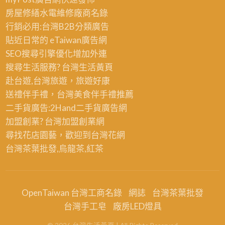
房屋修繕
水電維修廠商名錄
行銷必用:台灣B2B
分類廣告
貼近日常的
eTaiwan廣告網
SEO搜尋引擎優化
增加外連
搜尋生活服務? 台灣
生活黃頁
赴台遊,台灣旅遊
，旅遊好康
送禮伴手禮，台灣美食
伴手禮
推薦
二手貨廣告:2Hand
二手貨
廣告網
加盟創業? 台灣
加盟創業
網
尋找花店園藝，歡迎到
台灣花網
台灣茶葉批發
,烏龍茶,紅茶
OpenTaiwan 台灣工商名錄
網誌
台灣茶葉批發
台灣手工皂
廠房LED燈具