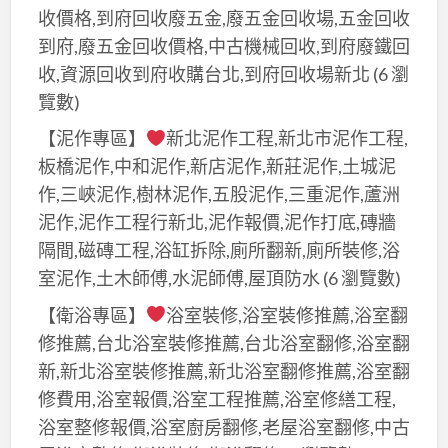
收價格,到府回收廢五金,廢五金回收場,五金回收
到府,廢五金回收價格,中古機械回收,到府廢鐵回
收,資源回收到府收購台北,到府回收場新北
(6 瀏
覽數)
【泥作專區】
新北泥作工程,新北市泥作工程,
板橋泥作,中和泥作,新店泥作,新莊泥作,土城泥
作,三峽泥作,樹林泥作,五股泥作,三重泥作,蘆洲
泥作,泥作工程行新北,泥作報價,泥作打底,磚牆
隔間,磁磚工程,浴缸拆除,廁所翻新,廁所裝修,浴
室泥作,土木師傅,水泥師傅,屋頂防水
(6 瀏覽數)
【衛浴專區】
浴室裝修,浴室裝修推薦,浴室翻
修推薦,台北浴室裝修推薦,台北浴室翻修,浴室翻
新,新北浴室裝修推薦,新北浴室翻修推薦,浴室翻
修費用,浴室報價,浴室工程推薦,浴室修繕工程,
浴室整修報價,浴室廚房翻修,老屋浴室翻修,中古