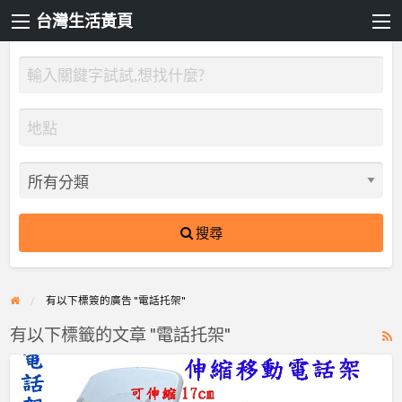
台灣生活黃頁
搜尋
有以下標簽的廣告 "電話托架"
有以下標籤的文章 "電話托架"
R
F
方
f
橘