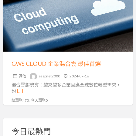
a
企
t
業
混
合
雲
最
佳
首
GWS CLOUD 企業混合雲 最佳首選
選
其他
easpnet2000
2024-07-16
混合雲趨勢夯！越來越多企業因應全球數位轉型需求，
紛
[…]
總瀏覽470 , 今天瀏覽0
今日最熱門