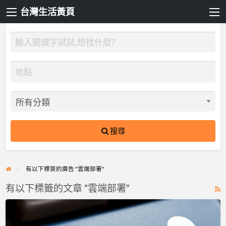
台灣生活黃頁
搜尋
有以下標簽的廣告 "雲端部署"
有以下標籤的文章 "雲端部署"
R
F
GWS
f
CLOUD