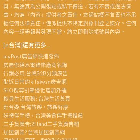
料，無論其為公開張貼或私下傳送，若有不實或違法情
事，均為『內容』提供者之責任，本網站概不負責也不承
擔任何法律責任，僅係提供不特定對象刊登之媒介。任何
內容一經舉報與發現不當，將立即刪除帳號與內容。
[e台灣]還有更多…
myPost廣告網
快速發佈
房屋修繕
水電維修廠商名錄
行銷必用:台灣B2B
分類廣告
貼近日常的
eTaiwan廣告網
SEO搜尋引擎優化
增加外連
搜尋生活服務? 台灣
生活黃頁
赴台遊,台灣旅遊
，旅遊好康
送禮伴手禮，台灣美食
伴手禮
推薦
二手貨廣告:2Hand
二手貨
廣告網
加盟創業? 台灣
加盟創業
網