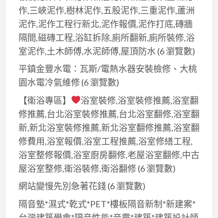
作,三峽泥作,樹林泥作,五股泥作,三重泥作,蘆洲
泥作,泥作工程行新北,泥作報價,泥作打底,磚牆
隔間,磁磚工程,浴缸拆除,廁所翻新,廁所裝修,浴
室泥作,土木師傅,水泥師傅,屋頂防水
(6 瀏覽數)
平鎮金豐水電：瓦斯/電熱水器安裝檢修、大桃
園水電冷氣維修
(6 瀏覽數)
【衛浴專區】
浴室裝修,浴室裝修推薦,浴室翻
修推薦,台北浴室裝修推薦,台北浴室翻修,浴室翻
新,新北浴室裝修推薦,新北浴室翻修推薦,浴室翻
修費用,浴室報價,浴室工程推薦,浴室修繕工程,
浴室整修報價,浴室廚房翻修,老屋浴室翻修,中古
屋浴室整修,衛浴裝修,衛浴翻修
(6 瀏覽數)
網站變慢先別急著花錢
(6 瀏覽數)
隔音墊*濕式*乾式*PET*樓板隔音新制*新建案*
台灣建築學會*隔音性能*音霸*建築*建築設計師