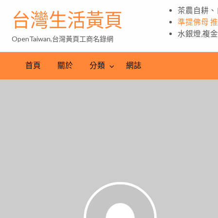
茶農自耕、
台灣生活黃頁
準提佛母 
水銀燈,複
OpenTaiwan,台灣黃頁工商名錄網
首頁
關於
分類
網誌