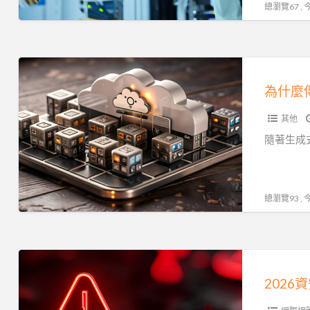
一
總瀏覽67 ,
站
式
資
為
訊
什
為什麼
委
麼
外
其他
傳
統
隨著生成
雲
端
跑
總瀏覽93 ,
不
動
你
2026
的
資
202
AI？
安