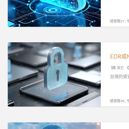
地
端？
答
總瀏覽37 ,
案
揭
曉
EDR
或
EDR
MDR？
其它
資
安
台灣的資
投
資
怎
總瀏覽49 ,
麼
選
財