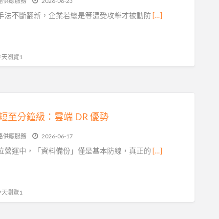
路供應服務
2026-06-23
手法不斷翻新，企業若總是等遭受攻擊才被動防
[…]
 今天瀏覽1
縮短至分鐘級：雲端 DR 優勢
路供應服務
2026-06-17
位營運中，「資料備份」僅是基本防線，真正的
[…]
 今天瀏覽1