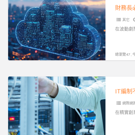
務
財務長
長
其它
必
看！
在波動劇
IT
降
本
總瀏覽47 ,
增
效
密
IT
技
編
IT編
制
網際網
不
夠？
在精實創
試
試