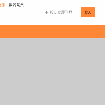
批發
：樂菁茶業
按此立即刊登
登入