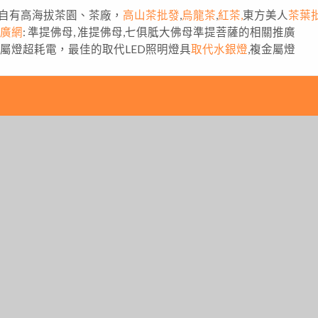
自有高海拔茶園、茶廠，
高山茶批發
,
烏龍茶
,
紅茶,
東方美人
茶葉
推廣網
: 準提佛母, 准提佛母,七俱胝大佛母準提菩薩的相關推廣
金屬燈超耗電，最佳的取代LED照明燈具
取代水銀燈
,複金屬燈