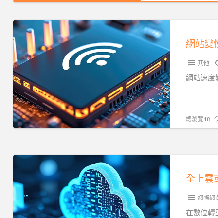
網
站
網站變
變
其他
慢
先
網站速度
別
急
著
總瀏覽18 ,
花
錢
全
上
全上雲
雲
網際網
或
留
在數位轉