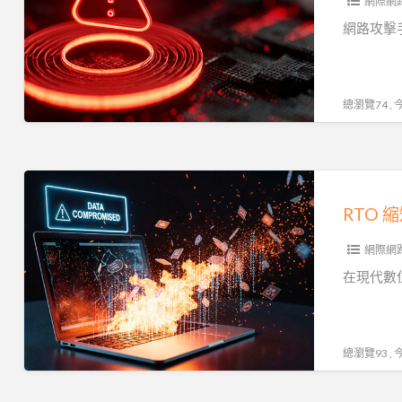
網際網
新
思
網路攻擊
維：
弱
點
總瀏覽74 ,
主
動
偵
RTO
測
縮
RTO 
短
網際網
至
分
在現代數
鐘
級：
雲
總瀏覽93 ,
端
DR