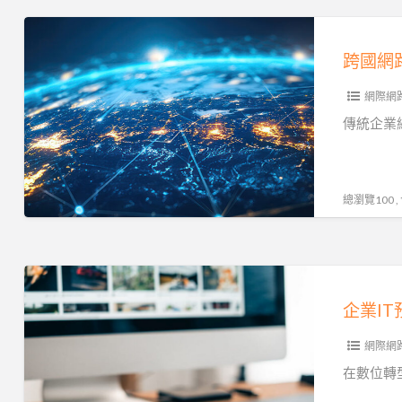
優
跨
勢
國
跨國網路
網
網際網
路
很
傳統企業
慢
怎
麼
總瀏覽100 
辦?
SD-
WAN
企
網
業
企業I
路
IT
智
網際網
預
慧
算
在數位轉
流
新