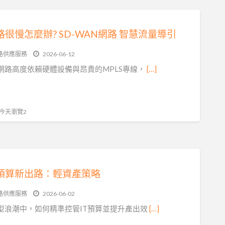
很慢怎麼辦? SD-WAN網路 智慧流量導引
路供應服務
2026-06-12
網路高度依賴硬體設備與昂貴的MPLS專線，
[…]
, 今天瀏覽2
T預算新出路：輕資產策略
路供應服務
2026-06-02
型浪潮中，如何精準控管IT預算並提升產出效
[…]