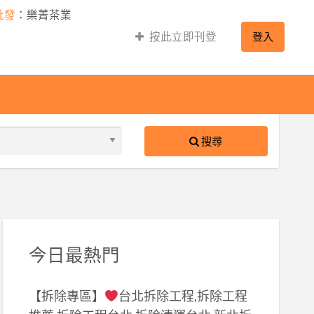
批發
：樂菁茶業
按此立即刊登
登入
搜尋
S
ed
今日最熱門
【拆除專區】
台北拆除工程,拆除工程