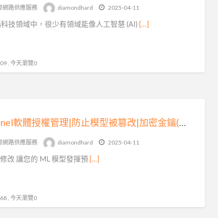
軟
際網路供應服務
diamondhard
2025-04-11
體
科技領域中，很少有領域能像人工智慧 (AI)
[…]
金
鑰
9 , 今天瀏覽0
Sentinel軟體授權管理|防止模型被篡改|加密金鑰(二)
際網路供應服務
diamondhard
2025-04-11
修改 讓您的 ML 模型發揮預
[…]
8 , 今天瀏覽0