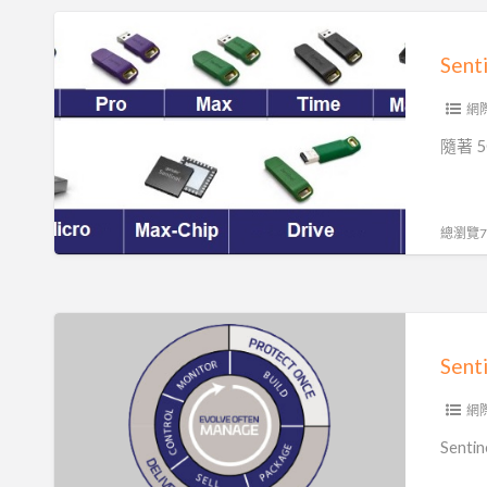
加
Sentinel
密|
軟
Sen
程
體
式
雲
網
碼
端
隨著 
混
授
淆
權|
網
總瀏覽71
路
研
討
Sentinel
會
LDK
軟
體
網
授
Sen
權