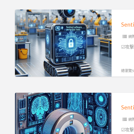
護|
模
(一)
型
Sentinel
被
軟
篡
體
改|
授
網
加
權
☑攻擊
密
管
金
理|
鑰
防
總瀏覽52
(二)
止
逆
向
Sentinel
工
軟
程|
體
防
保
網
篡
護
☑攻擊