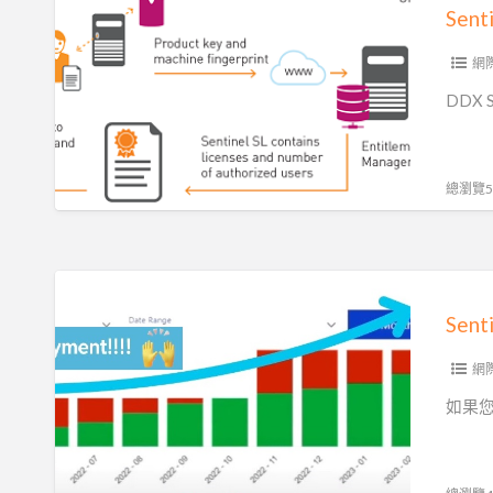
化|
軟
Sen
智
體
慧
授
網
財
權
DDX S
產
管
權
理|CAD/CAM
保
軟
總瀏覽52
護
體
製
造
Sentinel
商
軟
Se
體
授
網
權
如果您
管
理|
智