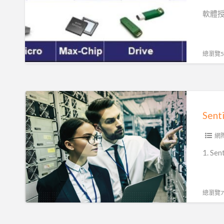
程
權
軟體授
自
管
動
理|
化
軟
總瀏覽56
體
授
權
Sentinel
碼|
LDK
Sen
智
軟
慧
體
網
財
保
1. Se
產
護
權
鎖|
保
程
總瀏覽77
護
式
碼