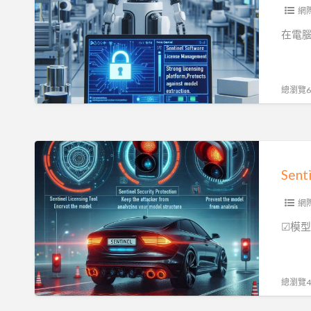
授
網
權
在電腦
管
理|
防
總瀏覽60
止
模
型
Sentinel
被
軟
竊
體
取|
授
網
智
權
☑模型
慧
管
產
理|
權
防
總瀏覽46
保
止