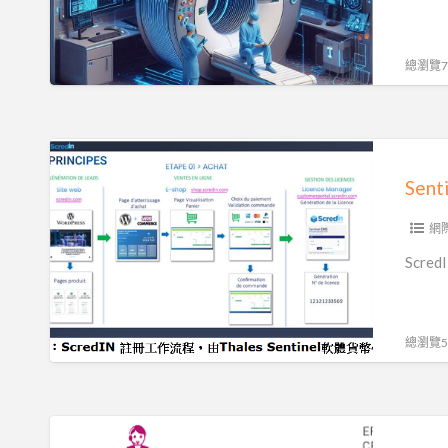
改
鎖|
技
軟
術
體
總瀏覽74
(三)
授
權
管
Sentinel
理|Python
實
Se
程
現
式
自
網
碼
動
Scr
加
化
密
的
(四)
軟
總瀏覽58
體
貨
幣
Sentinel