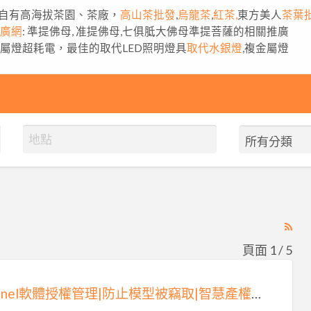
自有高海拔茶園、茶廠，
高山茶批發
,
烏龍茶
,
紅茶,
東方美人
茶葉
推廣網
: 準提佛母, 准提佛母,七俱胝大佛母準提菩薩的相關推廣
金屬燈超耗電，最佳的取代LED照明燈具
取代水銀燈
,複金屬燈
RS
Fe
頁面 1 / 5
for
ad
Sentinel軟體授權管理|防止模型被竊取|智慧產權保護|(一)
tag