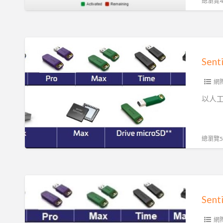
總瀏覽49
慧
財
產
Sentinel
權
數
保
位
護
轉
網
型|
以人工
雲
端
授
總瀏覽57
權|
軟
體
Sentinel
授
軟
Se
權|API
體
流
授
網