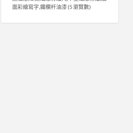
面彩繪寫字,鐵欄杆油漆
(5 瀏覽數)