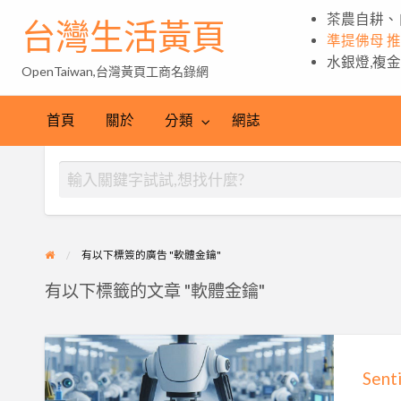
茶農自耕、
台灣生活黃頁
準提佛母 
水銀燈,複
OpenTaiwan,台灣黃頁工商名錄網
首頁
關於
分類
網誌
有以下標簽的廣告 "軟體金鑰"
有以下標籤的文章 "軟體金鑰"
Sentinel
軟
體