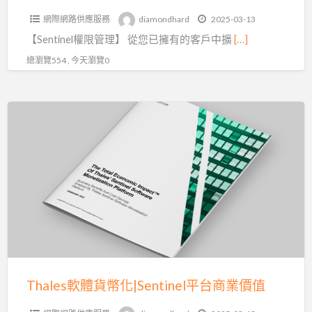
平
網際網路供應服務
diamondhard
2025-03-13
台
【Sentinel權限管理】 從您已擁有的客戶中擴
[…]
推
動
總瀏覽554 , 今天瀏覽0
您
的
Thales
發
軟
展
體
貨
幣
化|Sentinel
平
台
商
業
Thales軟體貨幣化|Sentinel平台商業價值
價