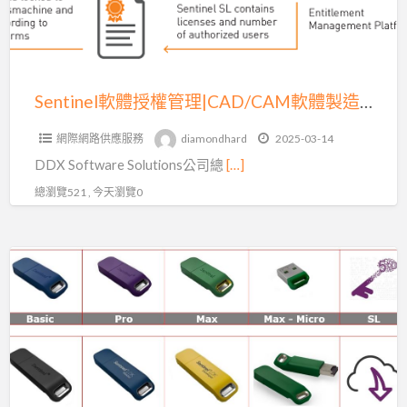
理|CAD/CAM
軟
體
製
Sentinel軟體授權管理|CAD/CAM軟體製造商
造
網際網路供應服務
diamondhard
2025-03-14
商
DDX Software Solutions公司總
[…]
總瀏覽521 , 今天瀏覽0
什
麼
是
軟
體
貨
幣