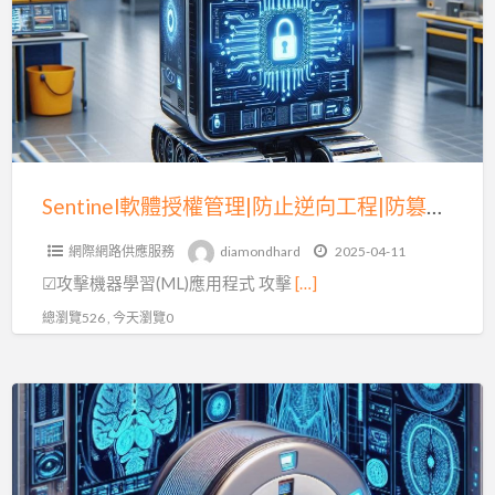
授
權
管
理|
防
止
逆
Sentinel軟體授權管理|防止逆向工程|防篡改技術(三)
向
網際網路供應服務
diamondhard
2025-04-11
工
☑攻擊機器學習(ML)應用程式 攻擊
[…]
程|
防
總瀏覽526 , 今天瀏覽0
篡
改
Sentinel
技
軟
術
體
(三)
保