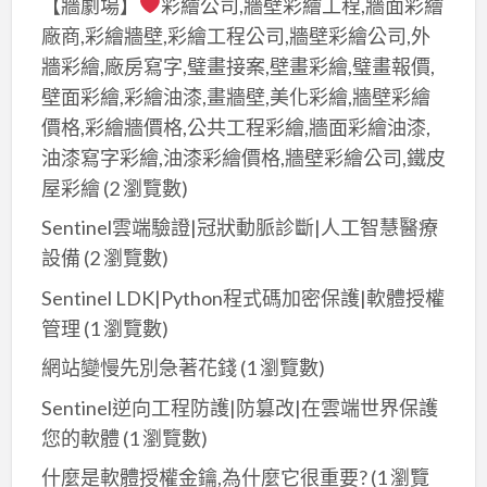
【牆劇場】
彩繪公司,牆壁彩繪工程,牆面彩繪
廠商,彩繪牆壁,彩繪工程公司,牆壁彩繪公司,外
牆彩繪,廠房寫字,璧畫接案,壁畫彩繪,璧畫報價,
壁面彩繪,彩繪油漆,畫牆壁,美化彩繪,牆壁彩繪
價格,彩繪牆價格,公共工程彩繪,牆面彩繪油漆,
油漆寫字彩繪,油漆彩繪價格,牆壁彩繪公司,鐵皮
屋彩繪
(2 瀏覽數)
Sentinel雲端驗證|冠狀動脈診斷|人工智慧醫療
設備
(2 瀏覽數)
Sentinel LDK|Python程式碼加密保護|軟體授權
管理
(1 瀏覽數)
網站變慢先別急著花錢
(1 瀏覽數)
Sentinel逆向工程防護|防篡改|在雲端世界保護
您的軟體
(1 瀏覽數)
什麼是軟體授權金鑰,為什麼它很重要?
(1 瀏覽