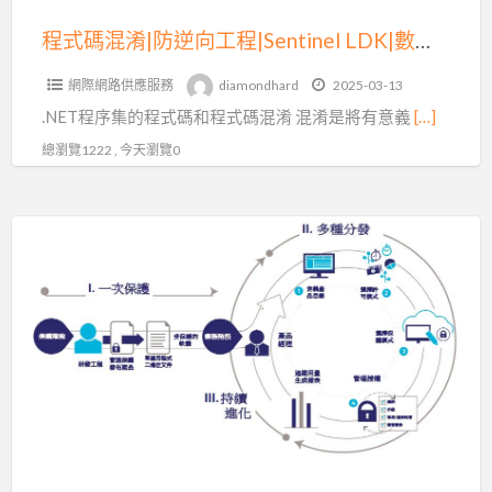
工
程|Sentinel
程式碼混淆|防逆向工程|Sentinel LDK|數位簽章|防篡改
LDK|
網際網路供應服務
diamondhard
2025-03-13
數
.NET程序集的程式碼和程式碼混淆 混淆是將有意義
[…]
位
簽
總瀏覽1222 , 今天瀏覽0
章|
防
USB
篡
加
改
密
鎖,
雲
端
驗
證,
程