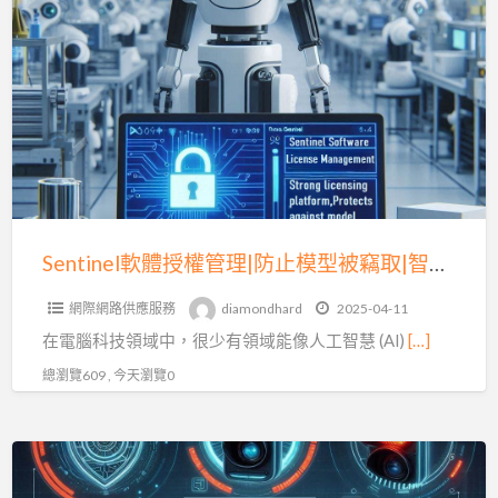
a
軟
t
體
授
權
管
理|
防
止
模
Sentinel軟體授權管理|防止模型被竊取|智慧產權保護|(一)
型
網際網路供應服務
diamondhard
2025-04-11
被
在電腦科技領域中，很少有領域能像人工智慧 (AI)
[…]
竊
取|
總瀏覽609 , 今天瀏覽0
智
慧
Sentinel
產
軟
權