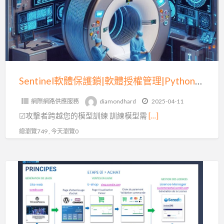
護
鎖|
軟
體
授
權
Sentinel軟體保護鎖|軟體授權管理|Python程式碼加密(四)
管
網際網路供應服務
diamondhard
2025-04-11
理|Python
☑攻擊者跨越您的模型訓練 訓練模型需
[…]
程
式
總瀏覽749 , 今天瀏覽0
碼
加
Sentinel
密
實
(四)
現
自
動