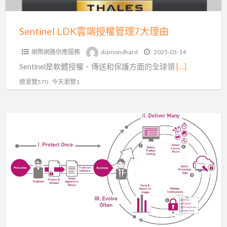
7
大
Sentinel LDK雲端授權管理7大理由
理
網際網路供應服務
diamondhard
2025-03-14
由
Sentinel是軟體授權、傳送和保護方面的全球領
[…]
總瀏覽570 , 今天瀏覽1
程
式
碼
混
淆|
防
逆
向