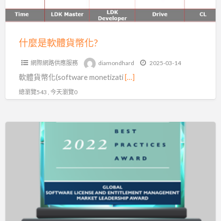
化?
什麼是軟體貨幣化?
網際網路供應服務
diamondhard
2025-03-14
軟體貨幣化(software monetizati
[…]
總瀏覽543 , 今天瀏覽0
Sentinel
LDK
雲
端
授
權
管
理