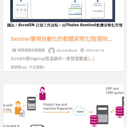
化
的
軟
體
貨
Sentinel實現自動化的軟體貨幣化|智慧財產權保護
幣
網際網路供應服務
diamondhard
2025-03-14
化|
ScredIN是Ingerop恆溫器中一家智慧數據
[…]
智
慧
總瀏覽585 , 今天瀏覽0
財
產
Sentinel
權
軟
保
體
護
授
權
管