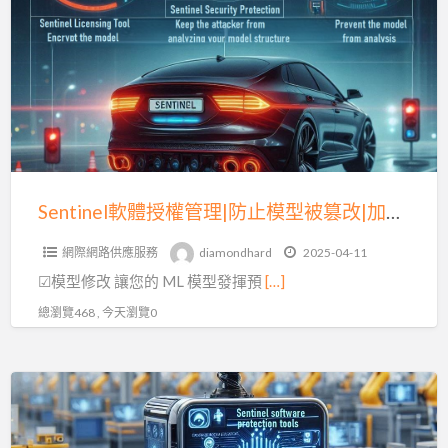
體
保
授
護|
權
(一)
管
理|
防
止
模
Sentinel軟體授權管理|防止模型被篡改|加密金鑰(二)
型
網際網路供應服務
diamondhard
2025-04-11
被
☑模型修改 讓您的 ML 模型發揮預
[…]
篡
改|
總瀏覽468 , 今天瀏覽0
加
密
Sentinel
金
軟
鑰
體
(二)