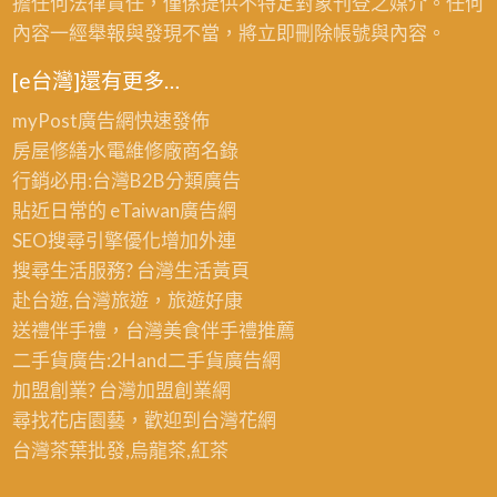
擔任何法律責任，僅係提供不特定對象刊登之媒介。任何
內容一經舉報與發現不當，將立即刪除帳號與內容。
[e台灣]還有更多…
myPost廣告網
快速發佈
房屋修繕
水電維修廠商名錄
行銷必用:台灣B2B
分類廣告
貼近日常的
eTaiwan廣告網
SEO搜尋引擎優化
增加外連
搜尋生活服務? 台灣
生活黃頁
赴台遊,台灣旅遊
，旅遊好康
送禮伴手禮，台灣美食
伴手禮
推薦
二手貨廣告:2Hand
二手貨
廣告網
加盟創業? 台灣
加盟創業
網
尋找花店園藝，歡迎到
台灣花網
台灣茶葉批發
,烏龍茶,紅茶