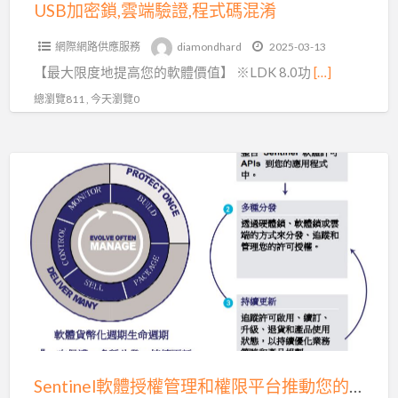
式
USB加密鎖,雲端驗證,程式碼混淆
碼
網際網路供應服務
diamondhard
2025-03-13
混
【最大限度地提高您的軟體價值】 ※LDK 8.0功
[…]
淆
總瀏覽811 , 今天瀏覽0
Sentinel
軟
體
授
權
管
理
和
權
限
Sentinel軟體授權管理和權限平台推動您的發展