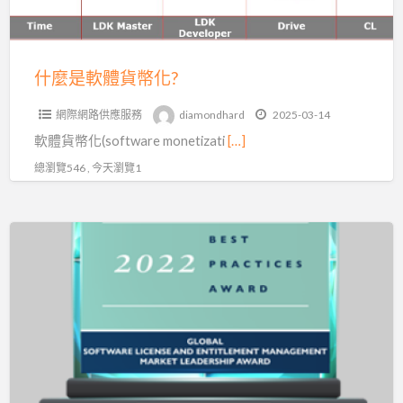
化?
什麼是軟體貨幣化?
網際網路供應服務
diamondhard
2025-03-14
軟體貨幣化(software monetizati
[…]
總瀏覽546 , 今天瀏覽1
Sentinel
LDK
雲
端
授
權
管
理