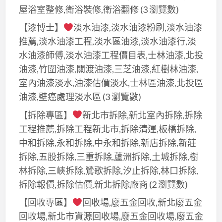
屋浴室整修,衛浴裝修,衛浴翻修
(3 瀏覽數)
【漆博士】
淡水油漆,淡水油漆粉刷,淡水油漆
推薦,淡水油漆工程,淡水區油漆,淡水油漆行,淡
水油漆師傅,淡水油漆工程價目表,士林油漆,北投
油漆,竹圍油漆,關渡油漆,三芝油漆,紅樹林油漆,
室內油漆淡水,油漆估價淡水,士林區油漆,北投區
油漆,壁癌處理淡水區
(3 瀏覽數)
【拆除專區】
新北市拆除,新北室內拆除,拆除
工程推薦,拆除工程新北市,拆除清運,板橋拆除,
中和拆除,永和拆除,中永和拆除,新店拆除,新莊
拆除,五股拆除,三重拆除,蘆洲拆除,土城拆除,樹
林拆除,三峽拆除,鶯歌拆除,汐止拆除,林口拆除,
拆除報價,拆除估價,新北拆除廠商
(2 瀏覽數)
【回收專區】
回收場,廢五金回收,新北廢五金
回收場,新北市資源回收場,廢五金回收場,廢五金