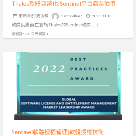
業
Thales軟體貨幣化|Sentinel平台商業價值
價
網際網路供應服務
diamondhard
2025-03-13
值
軟體供應商在實施Thales的Sentinel軟體
[…]
總瀏覽570 , 今天瀏覽0
Sentinel
軟
體
授
權
管
理|
軟
體
授
Sentinel軟體授權管理|軟體授權技術