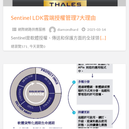
7
大
Sentinel LDK雲端授權管理7大理由
理
網際網路供應服務
diamondhard
2025-03-14
由
Sentinel是軟體授權、傳送和保護方面的全球領
[…]
總瀏覽571 , 今天瀏覽0
Sentinel
軟
體
授
權
管
理
和