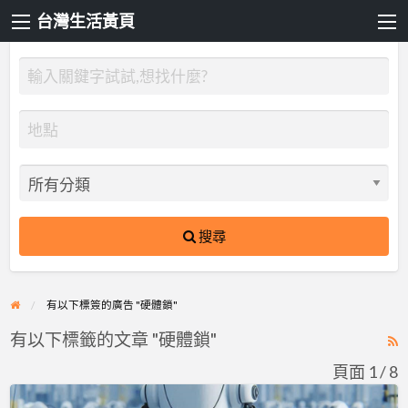
台灣生活黃頁
搜尋
有以下標簽的廣告 "硬體鎖"
有以下標籤的文章 "硬體鎖"
R
F
頁面 1 / 8
f
Sentinel