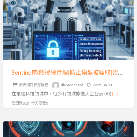
a
軟
t
體
授
權
管
理|
防
止
模
Sentinel軟體授權管理|防止模型被竊取|智慧產權保護|(一)
型
網際網路供應服務
diamondhard
2025-04-11
被
在電腦科技領域中，很少有領域能像人工智慧 (AI)
[…]
竊
取|
總瀏覽610 , 今天瀏覽0
智
慧
Sentinel
產
軟
權