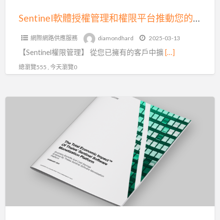
權
限
Sentinel軟體授權管理和權限平台推動您的發展
平
網際網路供應服務
diamondhard
2025-03-13
台
【Sentinel權限管理】 從您已擁有的客戶中擴
[…]
推
動
總瀏覽555 , 今天瀏覽0
您
的
Thales
發
軟
展
體
貨
幣
化|Sentinel
平
台
商