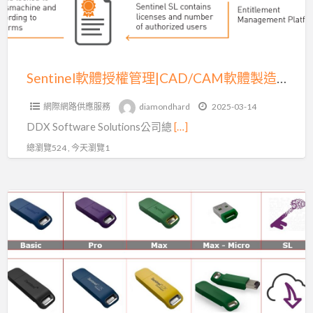
理|CAD/CAM
軟
體
製
Sentinel軟體授權管理|CAD/CAM軟體製造商
造
網際網路供應服務
diamondhard
2025-03-14
商
DDX Software Solutions公司總
[…]
總瀏覽524 , 今天瀏覽1
什
麼
是
軟
體
貨
幣