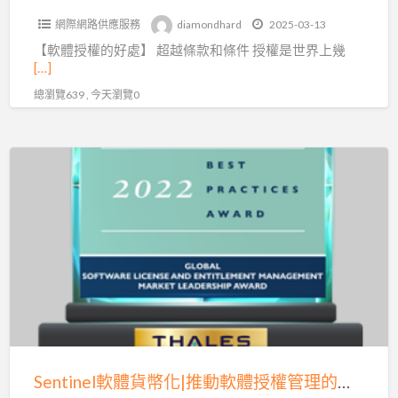
權
網際網路供應服務
diamondhard
2025-03-13
技
【軟體授權的好處】 超越條款和條件 授權是世界上幾
術
[…]
總瀏覽639 , 今天瀏覽0
Sentinel
軟
體
貨
幣
化|
推
動
軟
體
Sentinel軟體貨幣化|推動軟體授權管理的五大趨勢(二)