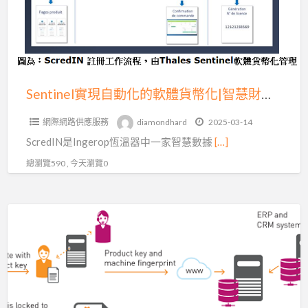
化
的
軟
體
貨
Sentinel實現自動化的軟體貨幣化|智慧財產權保護
幣
網際網路供應服務
diamondhard
2025-03-14
化|
ScredIN是Ingerop恆溫器中一家智慧數據
[…]
智
慧
總瀏覽590 , 今天瀏覽0
財
產
Sentinel
權
軟
保
體
護
授
權
管