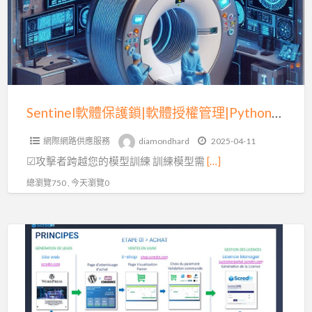
護
鎖|
軟
體
授
權
Sentinel軟體保護鎖|軟體授權管理|Python程式碼加密(四)
管
網際網路供應服務
diamondhard
2025-04-11
理|Python
☑攻擊者跨越您的模型訓練 訓練模型需
[…]
程
式
總瀏覽750 , 今天瀏覽0
碼
加
Sentinel
密
實
(四)
現
自
動