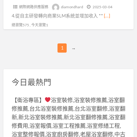
授
網際網路供應服務
diamondhard
2025-03-04
權
4.從自主研發轉向商業SLM系統並增加收入 **
[…]
管
理
總瀏覽575 , 今天瀏覽1
的
五
1
→
大
趨
勢
(二)
今日最熱門
【衛浴專區】
浴室裝修,浴室裝修推薦,浴室翻
修推薦,台北浴室裝修推薦,台北浴室翻修,浴室翻
新,新北浴室裝修推薦,新北浴室翻修推薦,浴室翻
修費用,浴室報價,浴室工程推薦,浴室修繕工程,
浴室整修報價,浴室廚房翻修,老屋浴室翻修,中古