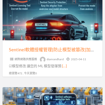
體
保
授
護|
權
(一)
管
理|
防
止
模
Sentinel軟體授權管理|防止模型被篡改|加密金鑰(二)
型
網際網路供應服務
diamondhard
2025-04-11
被
☑模型修改 讓您的 ML 模型發揮預
[…]
篡
改|
總瀏覽472 , 今天瀏覽0
加
密
Sentinel
金
軟
鑰
體
(二)