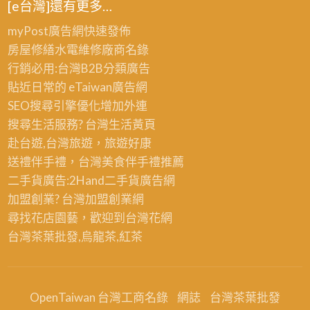
[e台灣]還有更多…
myPost廣告網
快速發佈
房屋修繕
水電維修廠商名錄
行銷必用:台灣B2B
分類廣告
貼近日常的
eTaiwan廣告網
SEO搜尋引擎優化
增加外連
搜尋生活服務? 台灣
生活黃頁
赴台遊,台灣旅遊
，旅遊好康
送禮伴手禮，台灣美食
伴手禮
推薦
二手貨廣告:2Hand
二手貨
廣告網
加盟創業? 台灣
加盟創業
網
尋找花店園藝，歡迎到
台灣花網
台灣茶葉批發
,烏龍茶,紅茶
OpenTaiwan 台灣工商名錄
網誌
台灣茶葉批發