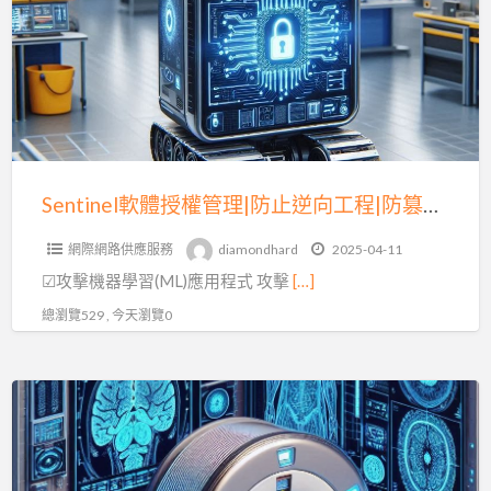
授
權
管
理|
防
止
逆
Sentinel軟體授權管理|防止逆向工程|防篡改技術(三)
向
網際網路供應服務
diamondhard
2025-04-11
工
☑攻擊機器學習(ML)應用程式 攻擊
[…]
程|
防
總瀏覽529 , 今天瀏覽0
篡
改
Sentinel
技
軟
術
體
(三)
保