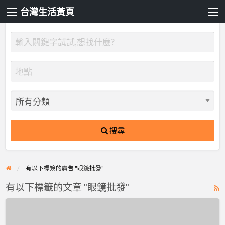
台灣生活黃頁
搜尋
有以下標簽的廣告 "眼鏡批發"
有以下標籤的文章 "眼鏡批發"
R
F
飾
f
品