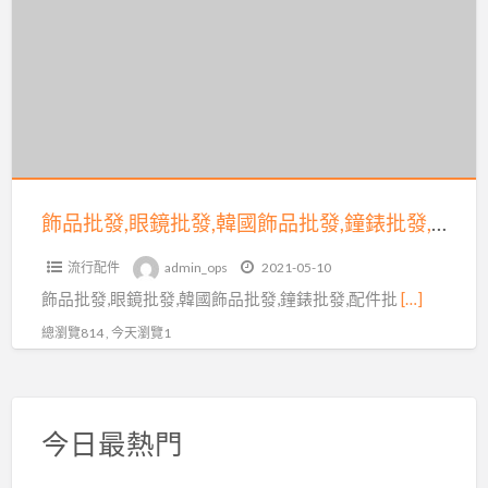
批
發,
眼
鏡
批
發,
韓
國
飾品批發,眼鏡批發,韓國飾品批發,鐘錶批發,配件批發相關可免費刊登廣告在coolbuy.com.tw
飾
流行配件
admin_ops
2021-05-10
品
飾品批發,眼鏡批發,韓國飾品批發,鐘錶批發,配件批
[…]
批
發,
總瀏覽814 , 今天瀏覽1
鐘
錶
批
今日最熱門
發,
配