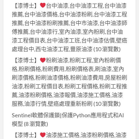
【漆博士】
台中油漆,台中油漆工程,台中油漆
件
推薦,台中油漆價格,台中油漆粉刷,台中油漆工程
批
發
推薦,台中油漆粉刷推薦,台中市油漆,台中油漆師
相
傅推薦,台中油漆行,室內油漆,室內粉刷,台中油
關
漆工程價目表,台中油漆工班,台中油漆估價,壁癌
可
處理台中,西屯油漆工程,豐原油漆
(10 瀏覽數)
免
【漆博士】
粉刷油漆,粉刷工程,室內粉刷價
費
格,粉刷價格,粉刷費用,粉刷價格表,刷油漆,室內
刊
刷漆價格,粉刷油漆價格,粉刷油漆費用,房屋粉刷
登
油漆,粉刷工程價目表,粉刷工程價格,粉刷工程推
廣
薦,油漆粉刷價格,油漆報價,油漆施工價格,油漆
告
服務,油漆行情,壁癌處理重新粉刷
(10 瀏覽數)
在
coolbuy.com.tw
Sentinel軟體保護鎖|保護Python應用程式和AI
模型
(8 瀏覽數)
【漆博士】
油漆施工價格,油漆粉刷價格,油漆