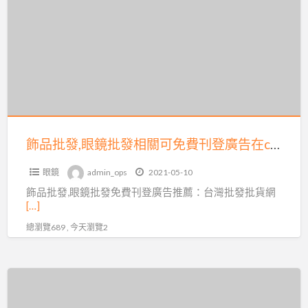
a
批
t
發,
眼
鏡
批
發
相
關
飾品批發,眼鏡批發相關可免費刊登廣告在coolbuy.com.tw
可
眼鏡
admin_ops
2021-05-10
免
飾品批發,眼鏡批發免費刊登廣告推薦：台灣批發批貨網
費
[…]
刊
總瀏覽689 , 今天瀏覽2
登
廣
告
飾
在
品
coolbuy.com.tw