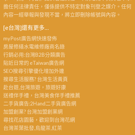
擔任何法律責任，僅係提供不特定對象刊登之媒介。任何
內容一經舉報與發現不當，將立即刪除帳號與內容。
[e台灣]還有更多…
myPost廣告網
快速發佈
房屋修繕
水電維修廠商名錄
行銷必用:台灣B2B
分類廣告
貼近日常的
eTaiwan廣告網
SEO搜尋引擎優化
增加外連
搜尋生活服務? 台灣
生活黃頁
赴台遊,台灣旅遊
，旅遊好康
送禮伴手禮，台灣美食
伴手禮
推薦
二手貨廣告:2Hand
二手貨
廣告網
加盟創業? 台灣
加盟創業
網
尋找花店園藝，歡迎到
台灣花網
台灣茶葉批發
,烏龍茶,紅茶