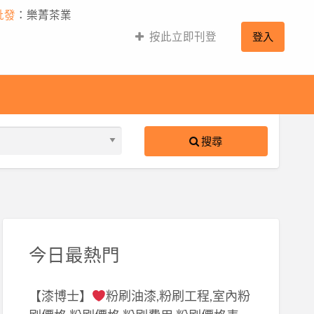
批發
：樂菁茶業
按此立即刊登
登入
搜尋
S
ed
今日最熱門
【漆博士】
粉刷油漆,粉刷工程,室內粉