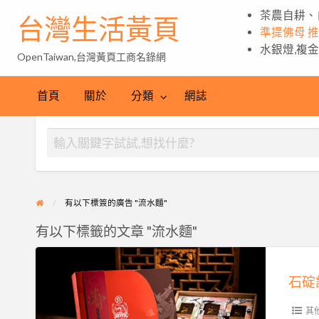
茶農自耕、
台灣生活黃頁
準提佛母 
水銀燈,複
OpenTaiwan,台灣黃頁工商名錄網
首頁
關於
分類
網誌
有以下標簽的廣告 "流水麵"
有以下標籤的文章 "流水麵"
石
碇
石碇
許
家
其