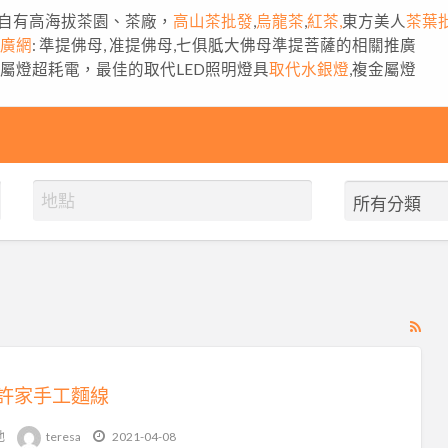
自有高海拔茶園、茶廠，
高山茶批發
,
烏龍茶
,
紅茶,
東方美人
茶葉
推廣網
: 準提佛母, 准提佛母,七俱胝大佛母準提菩薩的相關推廣
金屬燈超耗電，最佳的取代LED照明燈具
取代水銀燈
,複金屬燈
RS
Fe
for
許家手工麵線
ad
tag
他
teresa
2021-04-08