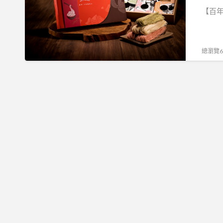
手
【百
工
麵
線
總瀏覽63