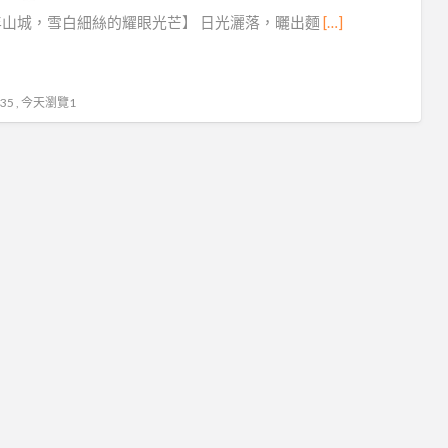
流
年山城，雪白細絲的耀眼光芒】 日光灑落，曬出麵
[…]
水
麵
5 , 今天瀏覽1