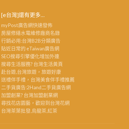
[e台灣]還有更多…
myPost廣告網
快速發佈
房屋修繕
水電維修廠商名錄
行銷必用:台灣B2B
分類廣告
貼近日常的
eTaiwan廣告網
SEO搜尋引擎優化
增加外連
搜尋生活服務? 台灣
生活黃頁
赴台遊,台灣旅遊
，旅遊好康
送禮伴手禮，台灣美食
伴手禮
推薦
二手貨廣告:2Hand
二手貨
廣告網
加盟創業? 台灣
加盟創業
網
尋找花店園藝，歡迎到
台灣花網
台灣茶葉批發
,烏龍茶,紅茶