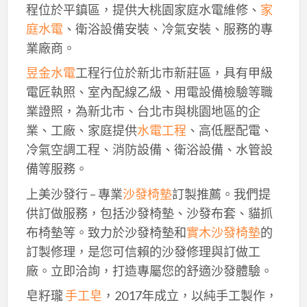
程位於平鎮區，提供大桃園家庭水電維修、
家
庭水電
、衛浴設備安裝、冷氣安裝、服務的專
業廠商。
昱金水電
工程行位於新北市新莊區，具有甲級
電匠執照、室內配線乙級、用電設備檢驗等職
業證照，為新北市、台北市與桃園地區的企
業、工廠、家庭提供
水電工程
、高低壓配電、
冷氣空調工程、消防設備、衛浴設備、水管設
備等服務。
上美沙發行 – 專業
沙發椅墊
訂製推薦。我們提
供訂做服務，包括沙發椅墊、沙發布套、貓抓
布椅墊等。致力於沙發椅墊和
實木沙發椅墊
的
訂製修理，是您可信賴的沙發修理與訂做工
廠。立即洽詢，打造專屬您的舒適沙發體驗。
皂籽瓏
手工皂
，2017年成立，以純手工製作，