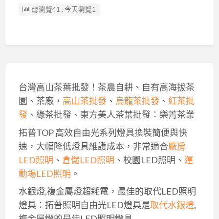
總瀏覽41 , 今天瀏覽1
台灣高山茶葉批發！茶農自耕、自有高海拔茶
園、茶廠，
高山茶批發
、
烏龍茶批發
、
紅茶批
發
、綠茶批發、東方美人茶葉批發：樂菁茶業
拓普TOP 高效自由光系列燈具換裝簡便與快
速，大幅降低燈具維護成本，非常適合
廠房
LED照明
、
倉儲LED照明
、校園LED照明、
運
動場LED照明
。
水銀燈,複金屬燈超耗電，最佳的取代LED照明
燈具：拓普照明自由光LED燈具是
取代水銀燈
,
複金屬燈的最佳LED照明燈具