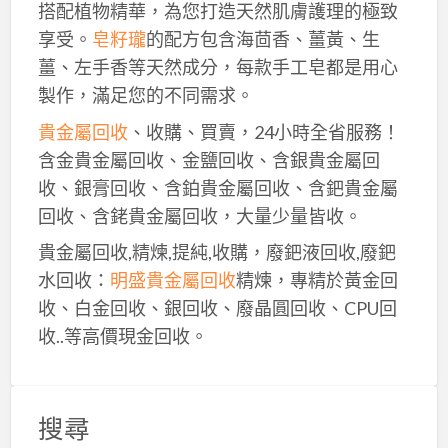
搭配植物精華，為您打造天然肌膚護理的極致
享受。
皂籽瓏
的配方包含海茴香、薑黃、生
薑、左手香等天然成分，每款手工皂都是用心
製作，滿足您的不同需求。
貴金屬回收
、收購、買賣，24小時全省服務！
含金貴金屬回收、金鹽回收、含銀貴金屬回
收、銀膏回收、含鉑貴金屬回收、含鈀貴金屬
回收、含銠貴金屬回收，大量少量皆收。
貴金屬回收,精煉,提純,收購，廢鈀液回收,廢鈀
水回收：
明盛貴金屬回收
精煉，專精於黃金回
收、白金回收、銀回收、廢晶圓回收、CPU回
收..等高價現金回收。
搜尋