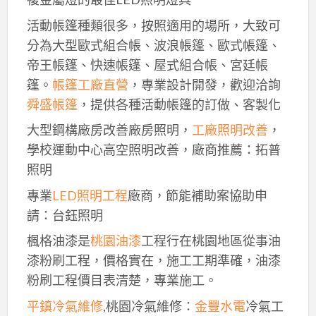
活動帳篷種類很多，按照適用的場所，大致可
分為大型歐式組合帳、波浪帳篷、歐式帳篷、
帝王帳篷、快速帳篷、屋式組合帳、宮廷帳
篷。
帳篷工廠直營
，專業設計開發，歡迎洽詢
舜盛帳篷
，提供各種活動帳篷的訂做、客製化
大型鋼構廠房改善廠房照明，
工廠照明改善
，
學校運動中心高空照明改善，廠商推薦：拓普
照明
專業
LED照明工程
廠商，節能補助案協助申
請：台鈺照明
楓格油漆是
桃園油漆
工程行在桃園地區從事油
漆粉刷工程，價格實在，施工工期準確，油漆
粉刷工程價目表清楚，專業施工。
平鎮冷氣維修
,桃園冷氣維修：
金豐水電
冷氣工