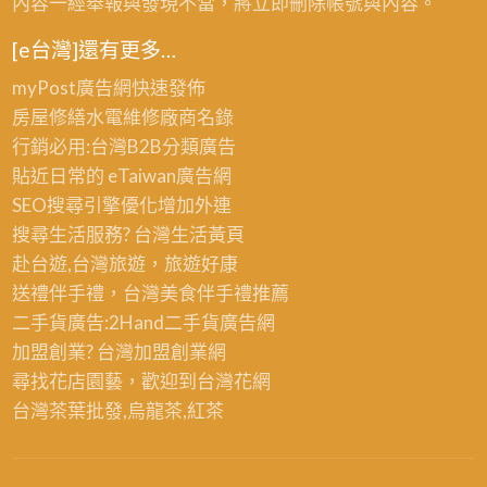
內容一經舉報與發現不當，將立即刪除帳號與內容。
[e台灣]還有更多…
myPost廣告網
快速發佈
房屋修繕
水電維修廠商名錄
行銷必用:台灣B2B
分類廣告
貼近日常的
eTaiwan廣告網
SEO搜尋引擎優化
增加外連
搜尋生活服務? 台灣
生活黃頁
赴台遊,台灣旅遊
，旅遊好康
送禮伴手禮，台灣美食
伴手禮
推薦
二手貨廣告:2Hand
二手貨
廣告網
加盟創業? 台灣
加盟創業
網
尋找花店園藝，歡迎到
台灣花網
台灣茶葉批發
,烏龍茶,紅茶