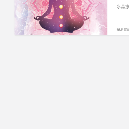
希
水晶療
塔
療
癒-
總瀏覽83
陳
禎
的
希
塔
時
間