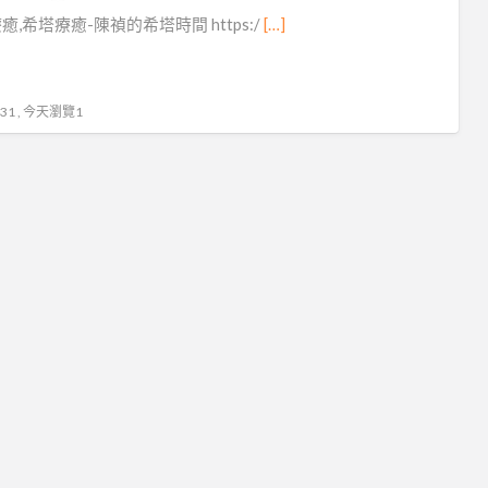
希
癒,希塔療癒-陳禎的希塔時間 https:/
[…]
塔
療
癒
1 , 今天瀏覽1