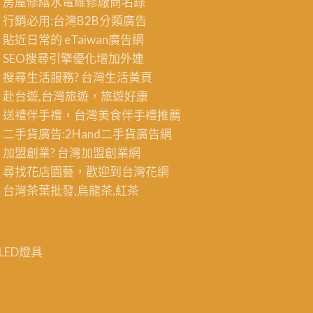
房屋修繕
水電維修廠商名錄
行銷必用:台灣B2B
分類廣告
貼近日常的
eTaiwan廣告網
SEO搜尋引擎優化
增加外連
搜尋生活服務? 台灣
生活黃頁
赴台遊,台灣旅遊
，旅遊好康
送禮伴手禮，台灣美食
伴手禮
推薦
二手貨廣告:2Hand
二手貨
廣告網
加盟創業? 台灣
加盟創業
網
尋找花店園藝，歡迎到
台灣花網
台灣茶葉批發
,烏龍茶,紅茶
LED燈具