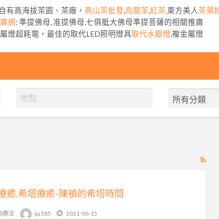
自有高海拔茶園、茶廠，
高山茶批發
,
烏龍茶
,
紅茶,
東方美人
茶葉
推廣網
: 準提佛母, 准提佛母,七俱胝大佛母準提菩薩的相關推廣
金屬燈超耗電，最佳的取代LED照明燈具
取代水銀燈
,複金屬燈
RS
Fe
for
療癒,希塔療癒-陳禎的希塔時間
ad
tag
俗療法
qa185
2021-06-15