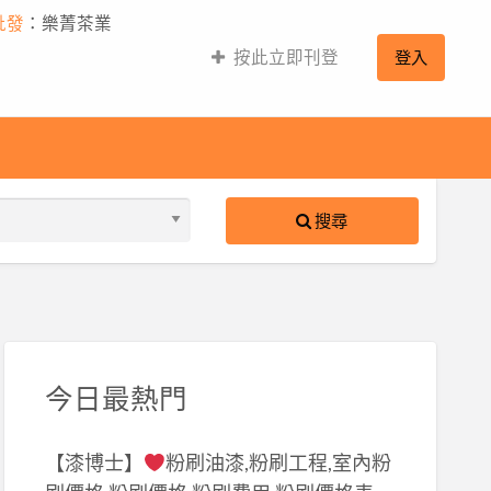
批發
：樂菁茶業
按此立即刊登
登入
搜尋
S
ed
今日最熱門
【漆博士】
粉刷油漆,粉刷工程,室內粉