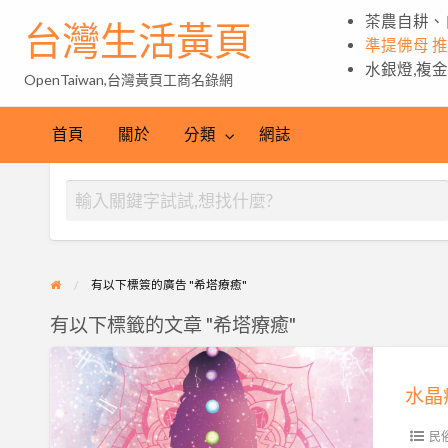
茶農自耕、
台灣生活黃頁
準提佛母 
水銀燈,複
OpenTaiwan,台灣黃頁工商名錄網
首頁
關於
分類
網誌
有以下標簽的廣告 "希塔療癒"
有以下標籤的文章 "希塔療癒"
水
晶
水晶
療
癒,
民