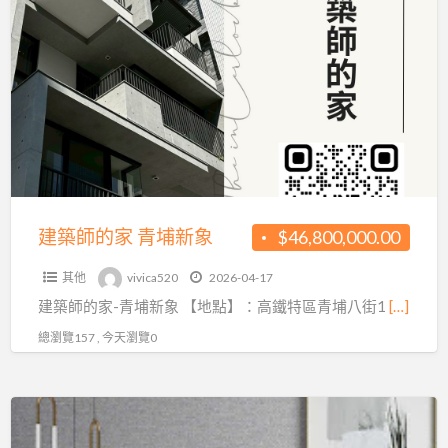
a
築
t
師
的
家
青
埔
新
象
建築師的家 青埔新象
$46,800,000.00
其他
vivica520
2026-04-17
建築師的家-青埔新象 【地點】：高鐵特區青埔八街1
[…]
總瀏覽157 , 今天瀏覽0
富
居