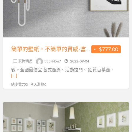
紙，
不
簡
單
的
質
簡單的壁紙，不簡單的質感-富居福科店
$777.00
感-
家飾精品
33344567
2022-09-04
富
戰。全國最便宜 各式窗簾、活動拉門、 鋁質百葉窗、
居
[…]
福
總瀏覽753 , 今天瀏覽0
科
店
8
周
年
周