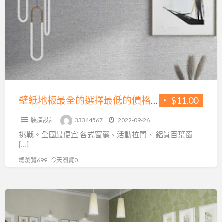
地
板
最
全
的
選
擇
最
壁紙地板最全的選擇最低的價格-富居福科店
$11.00
低
裝潢設計
33344567
2022-09-26
的
挑戰。全國最便宜 各式窗簾、活動拉門、 鋁質百葉窗
價
[…]
格-
總瀏覽699 , 今天瀏覽0
富
居
福
富
科
居
店
福