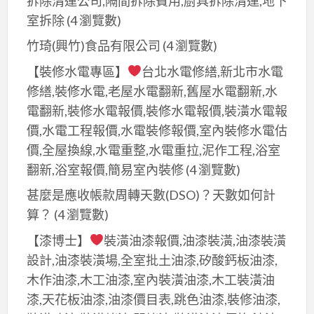
拆除清運公司,隔間拆除費用,廚具拆除清運,地下
室拆除
(4 瀏覽數)
竹琦(興竹)食品有限公司
(4 瀏覽數)
【裝修水電專區】
台北水電修繕,新北市水電
修繕,裝修水電,老屋水電翻新,舊屋水電翻新,水
電翻新,裝修水電報價,裝修水電報價,裝潢水電報
價,水電工程報價,水電裝修報價,室內裝修水電估
價,全屋換線,水電重整,水電重拉,泥作工程,浴室
翻新,浴室報價,簡易室內裝修
(4 瀏覽數)
甚麼是應收帳款周轉天數(DSO)？天數如何計
算？​
(4 瀏覽數)
【漆博士】
裝潢油漆報價,油漆裝潢,油漆裝潢
設計,油漆裝潢場,全室批土油漆,矽酸鈣板油漆,
木作油漆,木工油漆,室內裝潢油漆,木工裝潢油
漆,天花板油漆,油漆價目表,跳色油漆,裝修油漆,