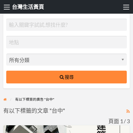
台灣生活黃頁
搜尋
有以下標簽的廣告 "台中"
有以下標籤的文章 "台中"
R
F
頁面 1 / 3
f
建