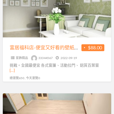
居
科
福
店-
科
便
店
宜
讓
又
你
好
一
看
富居福科店-便宜又好看的壁紙地板都在這邊
$88.00
趟
的
搞
家飾精品
33344567
2022-09-19
壁
定!!!
挑戰。全國最便宜 各式窗簾、活動拉門、 鋁質百葉窗
紙
[…]
地
總瀏覽650 , 今天瀏覽0
板
都
在
壁
這
紙
邊
地