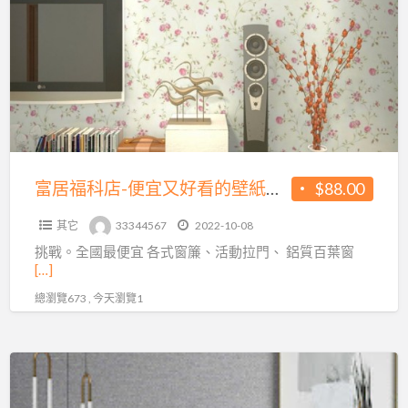
福
科
店-
便
宜
又
好
看
富居福科店-便宜又好看的壁紙地板都在這邊
$88.00
的
其它
33344567
2022-10-08
壁
挑戰。全國最便宜 各式窗簾、活動拉門、 鋁質百葉窗
紙
[…]
地
總瀏覽673 , 今天瀏覽1
板
都
在
壁
這
紙
邊