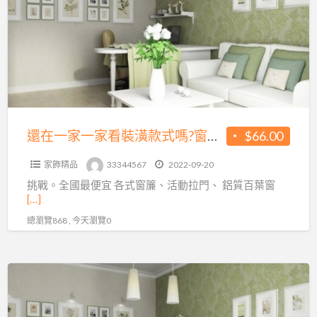
家
一
家
看
裝
潢
款
還在一家一家看裝潢款式嗎?窗簾、壁紙、地板、富居福科店讓你一趟搞定!!!
$66.00
式
家飾精品
33344567
2022-09-20
嗎?
挑戰。全國最便宜 各式窗簾、活動拉門、 鋁質百葉窗
窗
[…]
簾、
總瀏覽868 , 今天瀏覽0
壁
紙、
地
富
板、
居
富
福