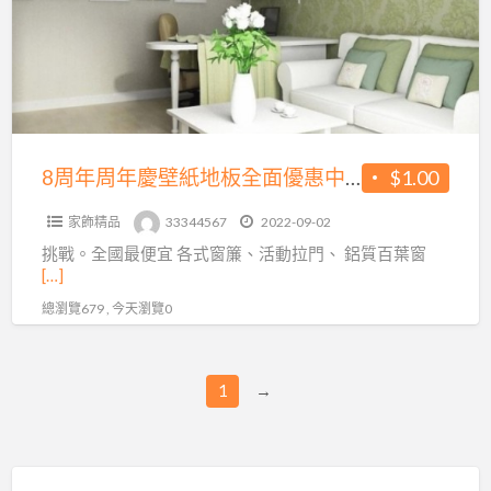
年
慶
壁
紙
地
板
8周年周年慶壁紙地板全面優惠中-富居福科店
$1.00
全
家飾精品
33344567
2022-09-02
面
挑戰。全國最便宜 各式窗簾、活動拉門、 鋁質百葉窗
優
[…]
惠
總瀏覽679 , 今天瀏覽0
中-
富
居
1
→
福
科
店