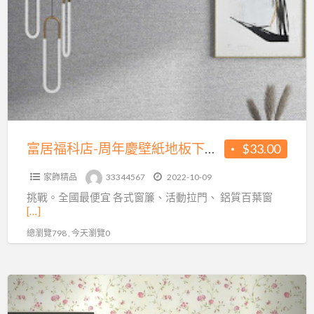
福
科
店-
周
年
慶
壁
紙
富居福科店-周年慶壁紙地板下殺最優惠
$33.00
地
家飾精品
33344567
2022-10-09
板
挑戰。全國最便宜 各式窗簾、活動拉門、 鋁質百葉窗
下
[…]
殺
總瀏覽798 , 今天瀏覽0
最
優
惠
富
居