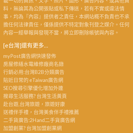
載一切的資訊、文字、照片、圖形、廣告內容、或其他資
料，無論其為公開張貼或私下傳送，若有不實或違法情
事，均為『內容』提供者之責任，本網站概不負責也不承
擔任何法律責任，僅係提供不特定對象刊登之媒介。任何
內容一經舉報與發現不當，將立即刪除帳號與內容。
[e台灣]還有更多…
myPost廣告網
快速發佈
房屋修繕
水電維修廠商名錄
行銷必用:台灣B2B
分類廣告
貼近日常的
eTaiwan廣告網
SEO搜尋引擎優化
增加外連
搜尋生活服務? 台灣
生活黃頁
赴台遊,台灣旅遊
，旅遊好康
送禮伴手禮，台灣美食
伴手禮
推薦
二手貨廣告:2Hand
二手貨
廣告網
加盟創業? 台灣
加盟創業
網