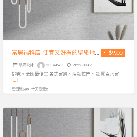
科
店-
便
宜
又
好
看
富居福科店-便宜又好看的壁紙地板都在這邊
$9.00
的
裝潢設計
33344567
2022-09-06
壁
挑戰。全國最便宜 各式窗簾、活動拉門、 鋁質百葉窗
紙
[…]
地
總瀏覽699 , 今天瀏覽0
板
都
在
簡
這
單
邊
的
壁