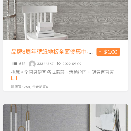
周
年
壁
紙
地
板
全
品牌8周年壁紙地板全面優惠中-富居福科店
$1.00
面
其他
33344567
2022-09-09
優
挑戰。全國最便宜 各式窗簾、活動拉門、 鋁質百葉窗
惠
[…]
中-
總瀏覽1264 , 今天瀏覽0
富
居
福
富
科
居
店
福