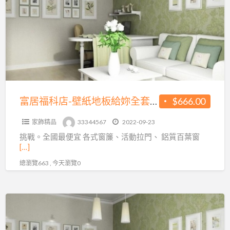
科
店-
壁
紙
地
板
給
富居福科店-壁紙地板給妳全套的服務
$666.00
妳
家飾精品
33344567
2022-09-23
全
挑戰。全國最便宜 各式窗簾、活動拉門、 鋁質百葉窗
套
[…]
的
總瀏覽663 , 今天瀏覽0
服
務
還
在
一