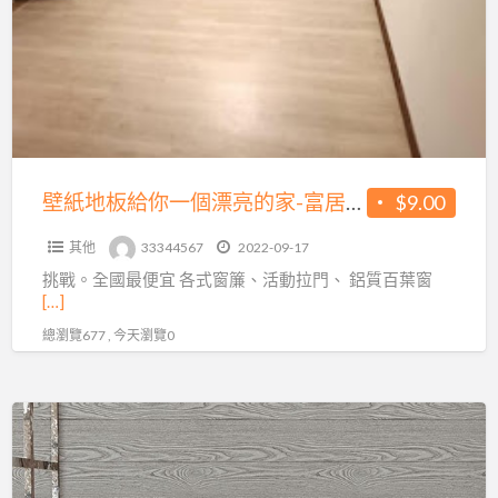
板
給
你
一
個
漂
亮
壁紙地板給你一個漂亮的家-富居福科店
$9.00
的
其他
33344567
2022-09-17
家-
挑戰。全國最便宜 各式窗簾、活動拉門、 鋁質百葉窗
富
[…]
居
總瀏覽677 , 今天瀏覽0
福
科
店
品
牌
8