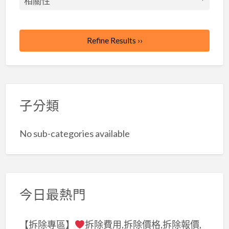
350)
Refine Results ››
子分類
No sub-categories available
今日最熱門
【拆除專區】
拆除費用,拆除價格,拆除報價,