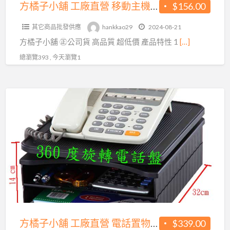
移
方橘子小舖 工廠直營 移動主機架 固定主機架 高品質 超低價 156元/個 (CH-320)
$156.00
超
動
低
其它商品批發供應
hankkao29
2024-08-21
主
價
方橘子小舖 ㊣公司貨 高品質 超低價 產品特性 1
[…]
機
339
架
總瀏覽393 , 今天瀏覽1
元/
固
個
定
(CH-
方
主
263)
橘
機
子
架
小
高
舖
品
工
質
廠
超
直
低
營
價
電
方橘子小舖 工廠直營 電話置物架 旋轉電話架 公司貨 高品質 超低價339元/個(CH-263)
$339.00
156