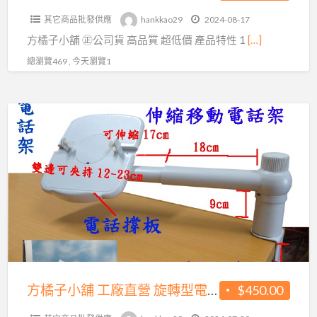
話
元/
其它商品批發供應
hankkao29
2024-08-17
置
個
方橘子小舖 ㊣公司貨 高品質 超低價 產品特性 1
[…]
物
(CH-
架
總瀏覽469 , 今天瀏覽1
320)
旋
轉
方
電
橘
話
子
架
小
公
舖
司
工
貨
廠
高
直
品
營
質
旋
方橘子小舖 工廠直營 旋轉型電話架 公司貨 高品質 超低價450元/個(CH-350)
$450.00
超
轉
低