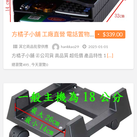
超
廠
低
直
價
營
450
電
方橘子小舖 工廠直營 電話置物架 旋轉電話架 高品質 超低價339元/個(CH-263)
$339.00
元/
話
個
其它商品批發供應
hankkao29
2025-01-01
置
(CH-
方橘子小舖 ㊣公司貨 高品質 超低價 產品特性 1
[…]
物
350)
架
總瀏覽495 , 今天瀏覽0
旋
轉
方
電
橘
話
子
架
小
高
舖
品
工
質
廠