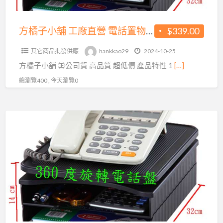
低
營
價
電
方橘子小舖 工廠直營 電話置物架 旋轉電話架 高品質 超低價339元/個(CH-263)
$339.00
156
話
元/
其它商品批發供應
hankkao29
2024-10-25
置
個
方橘子小舖 ㊣公司貨 高品質 超低價 產品特性 1
[…]
物
(CH-
架
總瀏覽400 , 今天瀏覽0
320)
旋
轉
方
電
橘
話
子
架
小
高
舖
品
工
質
廠
超
直
低