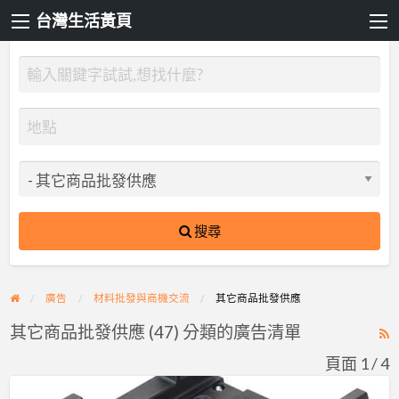
台灣生活黃頁
搜尋
廣告
材料批發與商機交流
其它商品批發供應
其它商品批發供應 (47) 分類的廣告清單
R
F
頁面 1 / 4
f
方