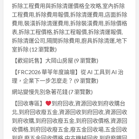
拆除工程費用與拆除清運價格全攻略,室內拆除
工程費用,拆除費用報價,拆除清運費用,店面拆除
費用,裝潢拆除清運費用,拆除裝潢費用,拆除價格
表,拆除工程價格,拆除工程報價,拆除清運報價,
拆除清運公司,隔間拆除費用,廚具拆除清運,地下
室拆除
(12 瀏覽數)
【歡迎託售】大岡山房屋
(9 瀏覽數)
【FRC2026 華苓年度論壇】從 AI 工具到 AI 治
理，企業下一步怎麼走？
(9 瀏覽數)
網站變慢先別急著花錢
(7 瀏覽數)
【回收專區】
到府回收,資源回收到府收購台
北,到府回收廢五金,資源回收到府回收,資源回收
到府收購,到府回收廢五金,到府回收價格,資源回
收價格,到府回收廢五金,廢五金回收場,五金回收
到府,廢五金回收價格,中古機械回收,到府廢鐵回