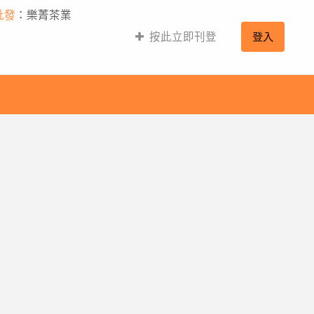
批發
：樂菁茶業
按此立即刊登
登入