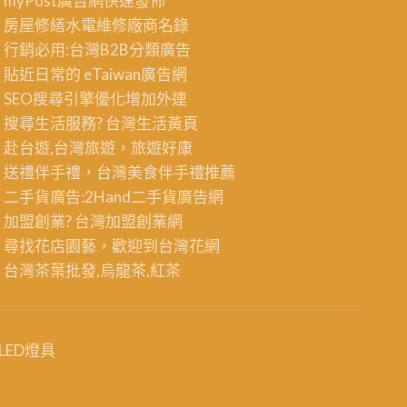
myPost廣告網
快速發佈
房屋修繕
水電維修廠商名錄
行銷必用:台灣B2B
分類廣告
貼近日常的
eTaiwan廣告網
SEO搜尋引擎優化
增加外連
搜尋生活服務? 台灣
生活黃頁
赴台遊,台灣旅遊
，旅遊好康
送禮伴手禮，台灣美食
伴手禮
推薦
二手貨廣告:2Hand
二手貨
廣告網
加盟創業? 台灣
加盟創業
網
尋找花店園藝，歡迎到
台灣花網
台灣茶葉批發
,烏龍茶,紅茶
LED燈具