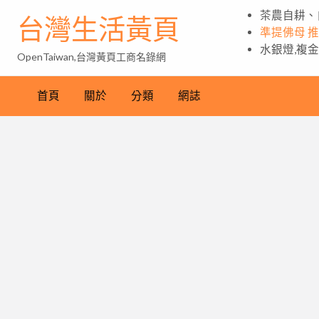
茶農自耕、
台灣生活黃頁
準提佛母 
水銀燈,複
OpenTaiwan,台灣黃頁工商名錄網
首頁
關於
分類
網誌