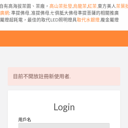
自有高海拔茶園、茶廠，
高山茶批發
,
烏龍茶
,
紅茶,
東方美人
茶葉
推廣網
: 準提佛母, 准提佛母,七俱胝大佛母準提菩薩的相關推廣
金屬燈超耗電，最佳的取代LED照明燈具
取代水銀燈
,複金屬燈
目前不開放註冊新使用者.
Login
用戶名