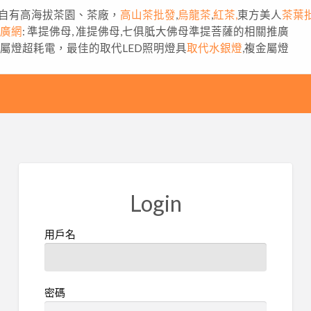
自有高海拔茶園、茶廠，
高山茶批發
,
烏龍茶
,
紅茶,
東方美人
茶葉
推廣網
: 準提佛母, 准提佛母,七俱胝大佛母準提菩薩的相關推廣
金屬燈超耗電，最佳的取代LED照明燈具
取代水銀燈
,複金屬燈
Login
用戶名
密碼