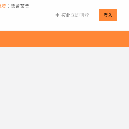
批發
：樂菁茶業
按此立即刊登
登入