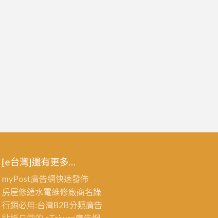
[e台灣]還有更多…
myPost廣告網
快速發佈
房屋修繕
水電維修廠商名錄
行銷必用:台灣B2B
分類廣告