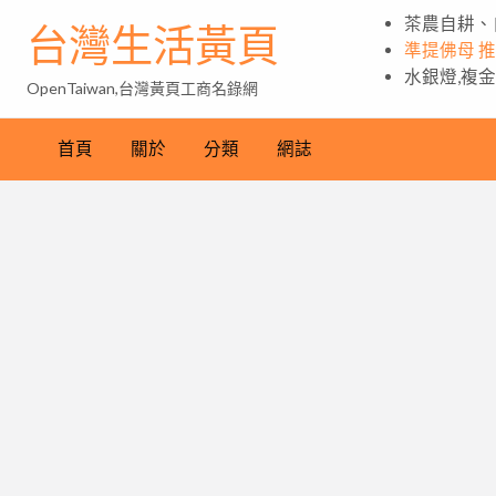
茶農自耕、
台灣生活黃頁
準提佛母 
水銀燈,複
OpenTaiwan,台灣黃頁工商名錄網
首頁
關於
分類
網誌