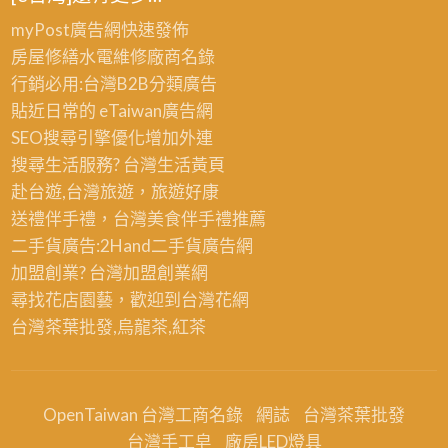
myPost廣告網
快速發佈
房屋修繕
水電維修廠商名錄
行銷必用:台灣B2B
分類廣告
貼近日常的
eTaiwan廣告網
SEO搜尋引擎優化
增加外連
搜尋生活服務? 台灣
生活黃頁
赴台遊,台灣旅遊
，旅遊好康
送禮伴手禮，台灣美食
伴手禮
推薦
二手貨廣告:2Hand
二手貨
廣告網
加盟創業? 台灣
加盟創業
網
尋找花店園藝，歡迎到
台灣花網
台灣茶葉批發
,烏龍茶,紅茶
OpenTaiwan 台灣工商名錄
網誌
台灣茶葉批發
台灣手工皂
廠房LED燈具