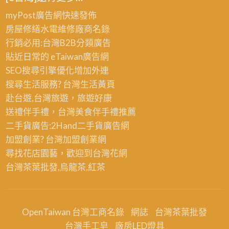
myPost廣告網
快速發佈
房屋修繕
水電維修廠商名錄
行銷必用:台灣B2B
分類廣告
貼近日常的
eTaiwan廣告網
SEO搜尋引擎優化
增加外連
搜尋生活服務? 台灣
生活黃頁
赴台遊,台灣旅遊
，旅遊好康
送禮伴手禮，台灣美食
伴手禮
推薦
二手貨廣告:2Hand
二手貨
廣告網
加盟創業? 台灣
加盟創業
網
尋找花店園藝，歡迎到
台灣花網
台灣茶葉批發
,烏龍茶,紅茶
OpenTaiwan 台灣工商名錄
網誌
台灣茶葉批發
台灣手工皂
廠房LED燈具