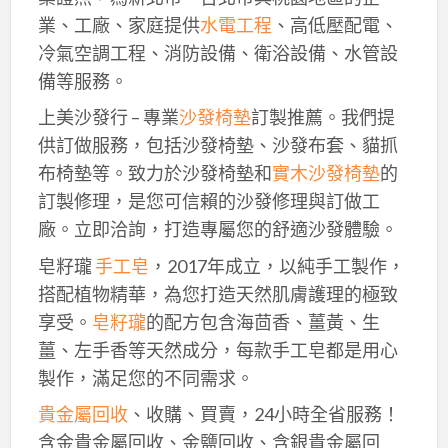
業、工廠、家庭提供
水電工程
、高低壓配電、
冷氣空調工程、消防設備、衛浴設備、水管設
備等服務。
上美沙發行 – 專業
沙發椅墊
訂製推薦。我們提
供訂做服務，包括沙發椅墊、沙發布套、貓抓
布椅墊等。致力於沙發椅墊和
實木沙發椅墊
的
訂製修理，是您可信賴的沙發修理與訂做工
廠。立即洽詢，打造專屬您的舒適沙發體驗。
皂籽瓏
手工皂
，2017年成立，以純手工製作，
搭配植物精華，為您打造天然肌膚護理的極致
享受。
皂籽瓏
的配方包含海茴香、薑黃、生
薑、左手香等天然成分，每款手工皂都是用心
製作，滿足您的不同需求。
貴金屬回收
、收購、買賣，24小時全省服務！
含金貴金屬回收、金鹽回收、含銀貴金屬回