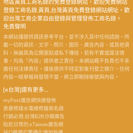
地區黃頁工商名錄的免費登錄網站，歡迎免費網站
登錄工商名錄.黃頁,台灣黃頁免費登錄網站網址，歡
迎台灣工商企業自由登錄與管理發佈工商名錄。
免責聲明
本網站僅提供資訊參考平台，並不涉入其中任何諮詢。所
載一切的資訊、文字、照片、圖形、廣告內容、或其他資
料，無論其為公開張貼或私下傳送，若有不實或違法情
事，均為『內容』提供者之責任，本網站概不負責也不承
擔任何法律責任，僅係提供不特定對象刊登之媒介。任何
內容一經舉報與發現不當，將立即刪除帳號與內容。
[e台灣]還有更多…
myPost廣告網
快速發佈
房屋修繕
水電維修廠商名錄
行銷必用:台灣B2B
分類廣告
貼近日常的
eTaiwan廣告網
SEO搜尋引擎優化
增加外連