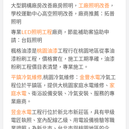
大型鋼構廠房改善廠房照明，
工廠照明改善
，
學校運動中心高空照明改善，廠商推薦：拓普
照明
專業
LED照明工程
廠商，節能補助案協助申
請：台鈺照明
楓格油漆是
桃園油漆
工程行在桃園地區從事油
漆粉刷工程，價格實在，施工工期準確，油漆
粉刷工程價目表清楚，專業施工。
平鎮冷氣維修
,桃園冷氣維修：
金豐水電
冷氣工
程位於平鎮區，提供大桃園家庭水電維修、
家
庭水電
、衛浴設備安裝、冷氣安裝、服務的專
業廠商。
昱金水電
工程行位於新北市新莊區，具有甲級
電匠執照、室內配線乙級、用電設備檢驗等職
業證照，為新北市、台北市與桃園地區的企