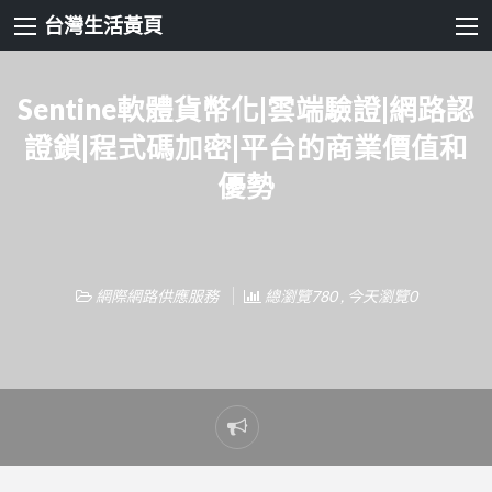
台灣生活黃頁
Sentine軟體貨幣化|雲端驗證|網路認
證鎖|程式碼加密|平台的商業價值和
優勢
網際網路供應服務
總瀏覽780 , 今天瀏覽0
Report
problem