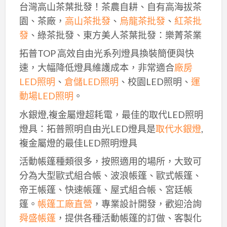
台灣高山茶葉批發！茶農自耕、自有高海拔茶
園、茶廠，
高山茶批發
、
烏龍茶批發
、
紅茶批
發
、綠茶批發、東方美人茶葉批發：樂菁茶業
拓普TOP 高效自由光系列燈具換裝簡便與快
速，大幅降低燈具維護成本，非常適合
廠房
LED照明
、
倉儲LED照明
、校園LED照明、
運
動場LED照明
。
水銀燈,複金屬燈超耗電，最佳的取代LED照明
燈具：拓普照明自由光LED燈具是
取代水銀燈
,
複金屬燈的最佳LED照明燈具
活動帳篷種類很多，按照適用的場所，大致可
分為大型歐式組合帳、波浪帳篷、歐式帳篷、
帝王帳篷、快速帳篷、屋式組合帳、宮廷帳
篷。
帳篷工廠直營
，專業設計開發，歡迎洽詢
舜盛帳篷
，提供各種活動帳篷的訂做、客製化