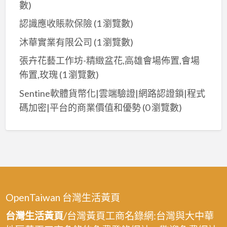
數)
認識應收賬款保險
(1 瀏覽數)
沐華實業有限公司
(1 瀏覽數)
張卉花藝工作坊-精緻盆花,高雄會場佈置,會場
佈置,玫瑰
(1 瀏覽數)
Sentine軟體貨幣化|雲端驗證|網路認證鎖|程式
碼加密|平台的商業價值和優勢
(0 瀏覽數)
OpenTaiwan 台灣生活黃頁
台灣生活黃頁
/台灣黃頁工商名錄網:台灣與大中華