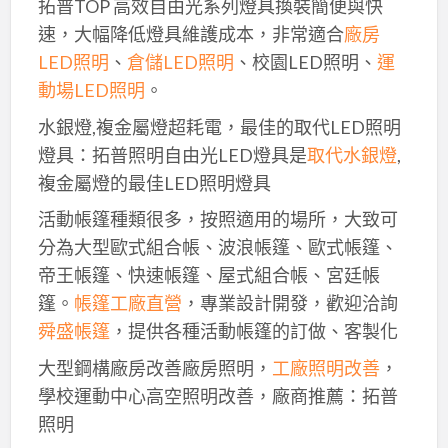
拓普TOP 高效自由光系列燈具換裝簡便與快
速，大幅降低燈具維護成本，非常適合
廠房
LED照明
、
倉儲LED照明
、校園LED照明、
運
動場LED照明
。
水銀燈,複金屬燈超耗電，最佳的取代LED照明
燈具：拓普照明自由光LED燈具是
取代水銀燈
,
複金屬燈的最佳LED照明燈具
活動帳篷種類很多，按照適用的場所，大致可
分為大型歐式組合帳、波浪帳篷、歐式帳篷、
帝王帳篷、快速帳篷、屋式組合帳、宮廷帳
篷。
帳篷工廠直營
，專業設計開發，歡迎洽詢
舜盛帳篷
，提供各種活動帳篷的訂做、客製化
大型鋼構廠房改善廠房照明，
工廠照明改善
，
學校運動中心高空照明改善，廠商推薦：拓普
照明