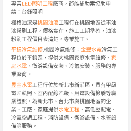
專業
LED照明工程
廠商，節能補助案協助申
請：台鈺照明
楓格油漆是
桃園油漆
工程行在桃園地區從事油
漆粉刷工程，價格實在，施工工期準確，油漆
粉刷工程價目表清楚，專業施工。
平鎮冷氣維修
,桃園冷氣維修：
金豐水電
冷氣工
程位於平鎮區，提供大桃園家庭水電維修、
家
庭水電
、衛浴設備安裝、冷氣安裝、服務的專
業廠商。
昱金水電
工程行位於新北市新莊區，具有甲級
電匠執照、室內配線乙級、用電設備檢驗等職
業證照，為新北市、台北市與桃園地區的企
業、工廠、家庭提供
水電工程
、高低壓配電、
冷氣空調工程、消防設備、衛浴設備、水管設
備等服務。