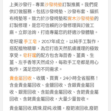
上美沙發行 – 專業
沙發椅墊
訂製推薦。我們提
供訂做服務，包括沙發椅墊、沙發布套、貓抓
布椅墊等。致力於沙發椅墊和
實木沙發椅墊
的
訂製修理，是您可信賴的沙發修理與訂做工
廠。立即洽詢，打造專屬您的舒適沙發體驗。
皂籽瓏
手工皂
，2017年成立，以純手工製作，
搭配植物精華，為您打造天然肌膚護理的極致
享受。
皂籽瓏
的配方包含海茴香、薑黃、生
薑、左手香等天然成分，每款手工皂都是用心
製作，滿足您的不同需求。
貴金屬回收
、收購、買賣，24小時全省服務！
含金貴金屬回收、金鹽回收、含銀貴金屬回
收、銀膏回收、含鉑貴金屬回收、含鈀貴金屬
回收、含銠貴金屬回收，大量少量皆收。
貴金屬回收,精煉,提純,收購，廢鈀液回收,廢鈀