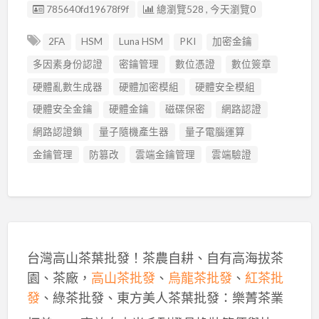
廣告编號
785640fd19678f9f
總瀏覽528 , 今天瀏覽0
2FA
HSM
Luna HSM
PKI
加密金鑰
多因素身份認證
密鑰管理
數位憑證
數位簽章
硬體亂數生成器
硬體加密模組
硬體安全模組
硬體安全金鑰
硬體金鑰
磁碟保密
網路認證
網路認證鎖
量子隨機產生器
量子電腦運算
金鑰管理
防篡改
雲端金鑰管理
雲端驗證
台灣高山茶葉批發！茶農自耕、自有高海拔茶
園、茶廠，
高山茶批發
、
烏龍茶批發
、
紅茶批
發
、綠茶批發、東方美人茶葉批發：樂菁茶業