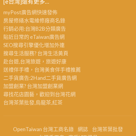
[e台灣]還有更多…
myPost廣告網
快速發佈
房屋修繕
水電維修廠商名錄
行銷必用:台灣B2B
分類廣告
貼近日常的
eTaiwan廣告網
SEO搜尋引擎優化
增加外連
搜尋生活服務? 台灣
生活黃頁
赴台遊,台灣旅遊
，旅遊好康
送禮伴手禮，台灣美食
伴手禮
推薦
二手貨廣告:2Hand
二手貨
廣告網
加盟創業? 台灣
加盟創業
網
尋找花店園藝，歡迎到
台灣花網
台灣茶葉批發
,烏龍茶,紅茶
OpenTaiwan 台灣工商名錄
網誌
台灣茶葉批發