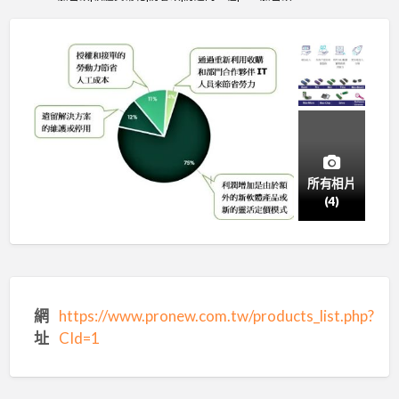
所有相片
(4)
網
https://www.pronew.com.tw/products_list.php?
址
CId=1