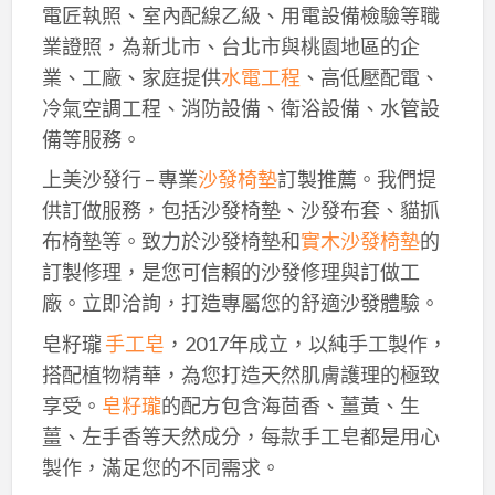
電匠執照、室內配線乙級、用電設備檢驗等職
業證照，為新北市、台北市與桃園地區的企
業、工廠、家庭提供
水電工程
、高低壓配電、
冷氣空調工程、消防設備、衛浴設備、水管設
備等服務。
上美沙發行 – 專業
沙發椅墊
訂製推薦。我們提
供訂做服務，包括沙發椅墊、沙發布套、貓抓
布椅墊等。致力於沙發椅墊和
實木沙發椅墊
的
訂製修理，是您可信賴的沙發修理與訂做工
廠。立即洽詢，打造專屬您的舒適沙發體驗。
皂籽瓏
手工皂
，2017年成立，以純手工製作，
搭配植物精華，為您打造天然肌膚護理的極致
享受。
皂籽瓏
的配方包含海茴香、薑黃、生
薑、左手香等天然成分，每款手工皂都是用心
製作，滿足您的不同需求。