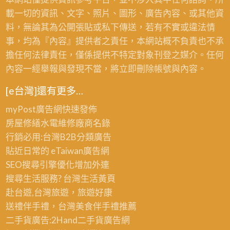
載一切的資訊、文字、照片、圖形、廣告內容、或其他資
料，無論其為公開張貼或私下傳送，若有不實或違法情
事，均為『內容』提供者之責任，本網站概不負責也不承
擔任何法律責任，僅係提供不特定對象刊登之媒介。任何
內容一經舉報與發現不當，將立即刪除帳號與內容。
[e台灣]還有更多…
myPost廣告網
快速發佈
房屋修繕
水電維修廠商名錄
行銷必用:台灣B2B
分類廣告
貼近日常的
eTaiwan廣告網
SEO搜尋引擎優化
增加外連
搜尋生活服務? 台灣
生活黃頁
赴台遊,台灣旅遊
，旅遊好康
送禮伴手禮，台灣美食
伴手禮
推薦
二手貨廣告:2Hand
二手貨
廣告網