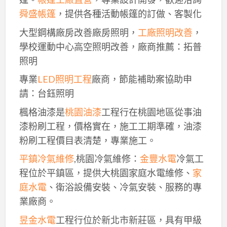
舜盛帳篷
，提供各種活動帳篷的訂做、客製化
大型鋼構廠房改善廠房照明，
工廠照明改善
，
學校運動中心高空照明改善，廠商推薦：拓普
照明
專業
LED照明工程
廠商，節能補助案協助申
請：台鈺照明
楓格油漆是
桃園油漆
工程行在桃園地區從事油
漆粉刷工程，價格實在，施工工期準確，油漆
粉刷工程價目表清楚，專業施工。
平鎮冷氣維修
,桃園冷氣維修：
金豐水電
冷氣工
程位於平鎮區，提供大桃園家庭水電維修、
家
庭水電
、衛浴設備安裝、冷氣安裝、服務的專
業廠商。
昱金水電
工程行位於新北市新莊區，具有甲級