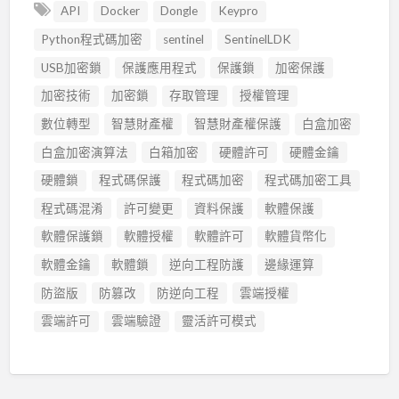
API
Docker
Dongle
Keypro
Python程式碼加密
sentinel
SentinelLDK
USB加密鎖
保護應用程式
保護鎖
加密保護
加密技術
加密鎖
存取管理
授權管理
數位轉型
智慧財產權
智慧財產權保護
白盒加密
白盒加密演算法
白箱加密
硬體許可
硬體金鑰
硬體鎖
程式碼保護
程式碼加密
程式碼加密工具
程式碼混淆
許可變更
資料保護
軟體保護
軟體保護鎖
軟體授權
軟體許可
軟體貨幣化
軟體金鑰
軟體鎖
逆向工程防護
邊緣運算
防盜版
防篡改
防逆向工程
雲端授權
雲端許可
雲端驗證
靈活許可模式