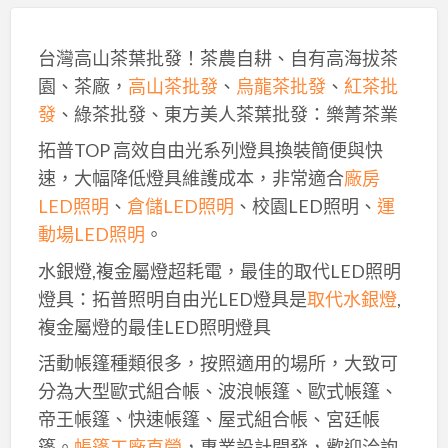
台灣高山茶葉批發！茶農自耕、自有高海拔茶
園、茶廠，
高山茶批發
、
烏龍茶批發
、
紅茶批
發
、綠茶批發、東方美人茶葉批發：樂菁茶業
拓普TOP 高效自由光系列燈具換裝簡便與快
速，大幅降低燈具維護成本，非常適合
廠房
LED照明
、
倉儲LED照明
、校園LED照明、
運
動場LED照明
。
水銀燈,複金屬燈超耗電，最佳的取代LED照明
燈具：拓普照明自由光LED燈具是
取代水銀燈
,
複金屬燈的最佳LED照明燈具
活動帳篷種類很多，按照適用的場所，大致可
分為大型歐式組合帳、波浪帳篷、歐式帳篷、
帝王帳篷、快速帳篷、屋式組合帳、宮廷帳
篷。
帳篷工廠直營
，專業設計開發，歡迎洽詢