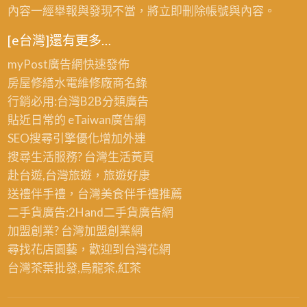
內容一經舉報與發現不當，將立即刪除帳號與內容。
[e台灣]還有更多…
myPost廣告網
快速發佈
房屋修繕
水電維修廠商名錄
行銷必用:台灣B2B
分類廣告
貼近日常的
eTaiwan廣告網
SEO搜尋引擎優化
增加外連
搜尋生活服務? 台灣
生活黃頁
赴台遊,台灣旅遊
，旅遊好康
送禮伴手禮，台灣美食
伴手禮
推薦
二手貨廣告:2Hand
二手貨
廣告網
加盟創業? 台灣
加盟創業
網
尋找花店園藝，歡迎到
台灣花網
台灣茶葉批發
,烏龍茶,紅茶