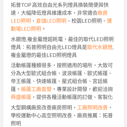
拓普TOP 高效自由光系列燈具換裝簡便與快
速，大幅降低燈具維護成本，非常適合
廠房
LED照明
、
倉儲LED照明
、校園LED照明、
運
動場LED照明
。
水銀燈,複金屬燈超耗電，最佳的取代LED照明
燈具：拓普照明自由光LED燈具是
取代水銀燈
,
複金屬燈的最佳LED照明燈具
活動帳篷種類很多，按照適用的場所，大致可
分為大型歐式組合帳、波浪帳篷、歐式帳篷、
帝王帳篷、快速帳篷、屋式組合帳、宮廷帳
篷。
帳篷工廠直營
，專業設計開發，歡迎洽詢
舜盛帳篷
，提供各種活動帳篷的訂做、客製化
大型鋼構廠房改善廠房照明，
工廠照明改善
，
學校運動中心高空照明改善，廠商推薦：拓普
照明