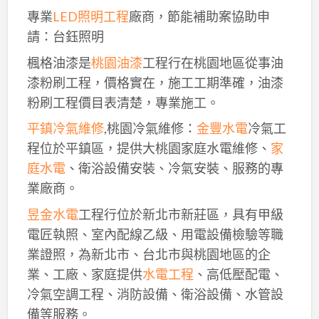
專業
LED照明工程
廠商，節能補助案協助申
請：台鈺照明
楓格油漆是
桃園油漆
工程行在桃園地區從事油
漆粉刷工程，價格實在，施工工期準確，油漆
粉刷工程價目表清楚，專業施工。
平鎮冷氣維修
,桃園冷氣維修：
金豐水電
冷氣工
程位於平鎮區，提供大桃園家庭水電維修、
家
庭水電
、衛浴設備安裝、冷氣安裝、服務的專
業廠商。
昱金水電
工程行位於新北市新莊區，具有甲級
電匠執照、室內配線乙級、用電設備檢驗等職
業證照，為新北市、台北市與桃園地區的企
業、工廠、家庭提供
水電工程
、高低壓配電、
冷氣空調工程、消防設備、衛浴設備、水管設
備等服務。