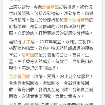
上美沙發行 – 專業
沙發椅墊
訂製推薦。我們提
供訂做服務，包括沙發椅墊、沙發布套、貓抓
布椅墊等。致力於沙發椅墊和
實木沙發椅墊
的
訂製修理，是您可信賴的沙發修理與訂做工
廠。立即洽詢，打造專屬您的舒適沙發體驗。
皂籽瓏
手工皂
，2017年成立，以純手工製作，
搭配植物精華，為您打造天然肌膚護理的極致
享受。
皂籽瓏
的配方包含海茴香、薑黃、生
薑、左手香等天然成分，每款手工皂都是用心
製作，滿足您的不同需求。
貴金屬回收
、收購、買賣，24小時全省服務！
含金貴金屬回收、金鹽回收、含銀貴金屬回
收、銀膏回收、含鉑貴金屬回收、含鈀貴金屬
回收、含銠貴金屬回收，大量少量皆收。
貴金屬回收,精煉,提純,收購，廢鈀液回收,廢鈀