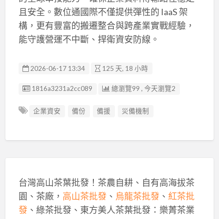
且安全。數位通國際不僅提供彈性的 IaaS 架
構，更有豐富的搬遷整合與跨產業實戰經驗，
能守護營運不中斷、捍衛資安防線。
2026-06-17 13:34
125 天, 18 小時
廣告编號
1816a3231a2cc089
總瀏覽99 , 今天瀏覽2
企業資安
備份
備援
災備機制
台灣高山茶葉批發！茶農自耕、自有高海拔茶
園、茶廠，
高山茶批發
、
烏龍茶批發
、
紅茶批
發
、綠茶批發、東方美人茶葉批發：樂菁茶業