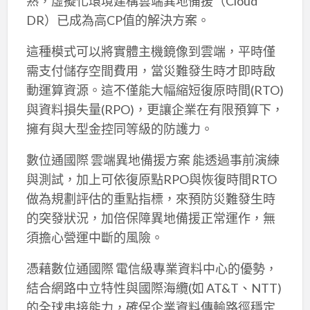
熟，虛擬化環境建構雲端異地備援（Cloud
DR）已成為高CP值的解決方案。
這種模式可以將實體主機鏡像到雲端，平時僅
需支付儲存空間費用，當災難發生時才即時啟
動運算資源。這不僅能大幅縮短復原時間(RTO)
與資料損失量(RPO)，更讓企業在有限預算下，
擁有與大型金控同等級的防護力。
數位通國際 雲端異地備援方案 能透過事前演練
與測試，加上可依復原點RPO與恢復時間RTO
做為規劃評估的重點指標，來預防災難發生時
的突發狀況，加倍保障異地備援正常運作，無
須擔心營運中斷的風險。
憑藉數位通國際 電信級專業資料中心的優勢，
結合網路中立特性與國際海纜(如 AT&T、NTT)
的全球串接能力，確保企業資料傳輸路徑穩定