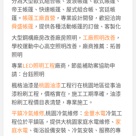
分為大型歐式組合帳、波浪帳篷、歐式帳篷、
帝王帳篷、快速帳篷、屋式組合帳、宮廷帳
篷。
帳篷工廠直營
，專業設計開發，歡迎洽詢
舜盛帳篷
，提供各種活動帳篷的訂做、客製化
大型鋼構廠房改善廠房照明，
工廠照明改善
，
學校運動中心高空照明改善，廠商推薦：拓普
照明
專業
LED照明工程
廠商，節能補助案協助申
請：台鈺照明
楓格油漆是
桃園油漆
工程行在桃園地區從事油
漆粉刷工程，價格實在，施工工期準確，油漆
粉刷工程價目表清楚，專業施工。
平鎮冷氣維修
,桃園冷氣維修：
金豐水電
冷氣工
程位於平鎮區，提供大桃園家庭水電維修、
家
庭水電
、衛浴設備安裝、冷氣安裝、服務的專