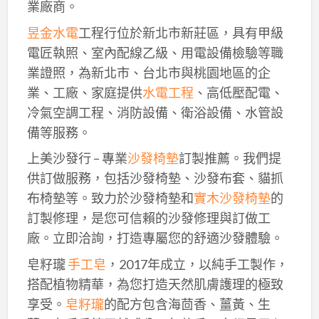
業廠商。
昱金水電
工程行位於新北市新莊區，具有甲級
電匠執照、室內配線乙級、用電設備檢驗等職
業證照，為新北市、台北市與桃園地區的企
業、工廠、家庭提供
水電工程
、高低壓配電、
冷氣空調工程、消防設備、衛浴設備、水管設
備等服務。
上美沙發行 – 專業
沙發椅墊
訂製推薦。我們提
供訂做服務，包括沙發椅墊、沙發布套、貓抓
布椅墊等。致力於沙發椅墊和
實木沙發椅墊
的
訂製修理，是您可信賴的沙發修理與訂做工
廠。立即洽詢，打造專屬您的舒適沙發體驗。
皂籽瓏
手工皂
，2017年成立，以純手工製作，
搭配植物精華，為您打造天然肌膚護理的極致
享受。
皂籽瓏
的配方包含海茴香、薑黃、生