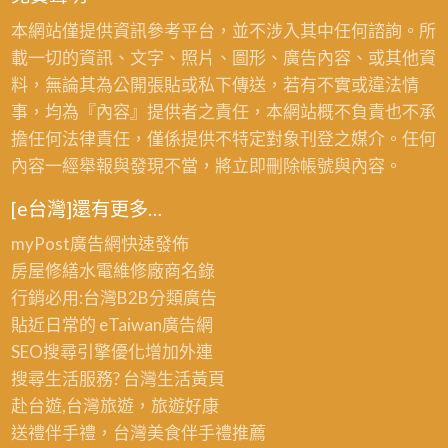
本網站僅提供資訊參考平台，並不涉入其中任何諮詢。所
載一切的資訊、文字、照片、圖形、廣告內容、或其他資
料，無論其為公開張貼或私下傳送，若有不實或違法情
事，均為『內容』提供者之責任，本網站概不負責也不承
擔任何法律責任，僅係提供不特定對象刊登之媒介。任何
內容一經舉報與發現不當，將立即刪除帳號與內容。
[e台灣]還有更多…
myPost廣告網
快速發佈
房屋修繕
水電維修廠商名錄
行銷必用:台灣B2B
分類廣告
貼近日常的
eTaiwan廣告網
SEO搜尋引擎優化
增加外連
搜尋生活服務? 台灣
生活黃頁
赴台遊,台灣旅遊
，旅遊好康
送禮伴手禮，台灣美食
伴手禮
推薦