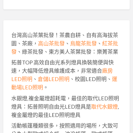
台灣高山茶葉批發！茶農自耕、自有高海拔茶
園、茶廠，
高山茶批發
、
烏龍茶批發
、
紅茶批
發
、綠茶批發、東方美人茶葉批發：樂菁茶業
拓普TOP 高效自由光系列燈具換裝簡便與快
速，大幅降低燈具維護成本，非常適合
廠房
LED照明
、
倉儲LED照明
、校園LED照明、
運
動場LED照明
。
水銀燈,複金屬燈超耗電，最佳的取代LED照明
燈具：拓普照明自由光LED燈具是
取代水銀燈
,
複金屬燈的最佳LED照明燈具
活動帳篷種類很多，按照適用的場所，大致可