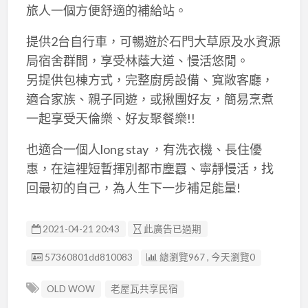
旅人一個方便舒適的補給站。
提供2台自行車，可暢遊於石門大草原及水資源
局宿舍群間，享受林蔭大道、慢活悠閒。
另提供包棟方式，完整廚房設備、寬敞客廳，
適合家族、親子同遊，或揪團好友，簡易烹煮
一起享受天倫樂、好友聚餐樂!!
也適合一個人long stay ，有洗衣機、長住優
惠，在這裡短暫揮別都市塵囂、寧靜慢活，找
回最初的自己，為人生下一步補足能量!
2021-04-21 20:43
此廣告已過期
廣告编號
57360801dd810083
總瀏覽967 , 今天瀏覽0
OLD WOW
老屋瓦共享民宿