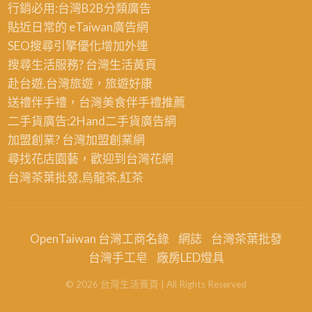
行銷必用:台灣B2B
分類廣告
貼近日常的
eTaiwan廣告網
SEO搜尋引擎優化
增加外連
搜尋生活服務? 台灣
生活黃頁
赴台遊,台灣旅遊
，旅遊好康
送禮伴手禮，台灣美食
伴手禮
推薦
二手貨廣告:2Hand
二手貨
廣告網
加盟創業? 台灣
加盟創業
網
尋找花店園藝，歡迎到
台灣花網
台灣茶葉批發
,烏龍茶,紅茶
OpenTaiwan 台灣工商名錄
網誌
台灣茶葉批發
台灣手工皂
廠房LED燈具
©
2026
台灣生活黃頁
| All Rights Reserved