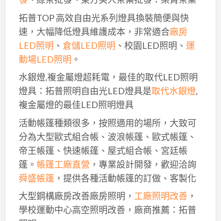
拓普TOP 高效自由光系列燈具換裝簡便與快
速，大幅降低燈具維護成本，非常適合
廠房
LED照明
、
倉儲LED照明
、校園LED照明、
運
動場LED照明
。
水銀燈,複金屬燈超耗電，最佳的取代LED照明
燈具：拓普照明自由光LED燈具是
取代水銀燈
,
複金屬燈的最佳LED照明燈具
活動帳篷種類很多，按照適用的場所，大致可
分為大型歐式組合帳、波浪帳篷、歐式帳篷、
帝王帳篷、快速帳篷、屋式組合帳、宮廷帳
篷。
帳篷工廠直營
，專業設計開發，歡迎洽詢
舜盛帳篷
，提供各種活動帳篷的訂做、客製化
大型鋼構廠房改善廠房照明，
工廠照明改善
，
學校運動中心高空照明改善，廠商推薦：拓普