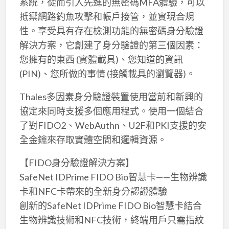
系統，從而引入先進的無密碼MFA體驗，可以
抵禦網路釣魚攻擊和帳戶接管，並實現合規
性。享受具有存在檢測功能的無密碼身分驗證
解決方案，它創建了身分驗證的第三個因素：
您擁有的東西 (實體載具)、您知道的資訊
(PIN)、您所做的事情 (接觸載具的瀏覽器)。
Thales多因素身分驗證裝置使用當前和新興的
協定來同時支援多個應用程式。使用一個結合
了對FIDO2、WebAuthn、U2F和PKI支援的安
全金鑰來存取實體空間和邏輯資源。
【FIDO身分驗證解決方案】
SafeNet IDPrime FIDO Bio智慧卡——生物辨識
卡和NFC卡帶來的全新身分認證體驗
創新的SafeNet IDPrime FIDO Bio智慧卡結合
生物辨識技術和NFC技術，終端用戶只需指紋