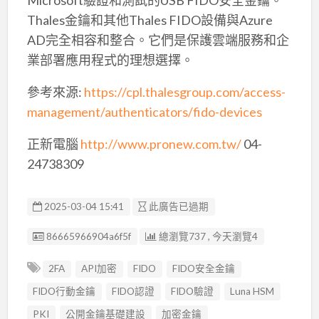
Thales金鑰和其他Thales FIDO設備與Azure
AD完全相容和整合。它們是保護雲端服務和企
業部署應用程式的理想選擇。
參考來源:
https://cpl.thalesgroup.com/access-
management/authenticators/fido-devices
正新電腦
http://www.pronew.com.tw/
04-
24738309
2025-03-04 15:41
此廣告已過期
廣告编號
86665966904a6f5f
總瀏覽737 , 今天瀏覽4
2FA
API加密
FIDO
FIDO安全金鑰
FIDO行動金鑰
FIDO認證
FIDO驗證
Luna HSM
PKI
公開金鑰基礎建設
加密金鑰