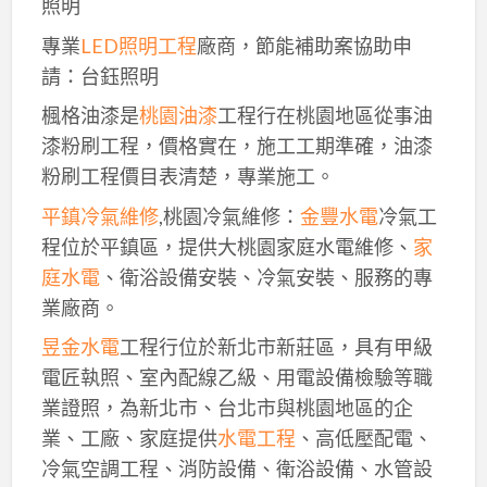
照明
專業
LED照明工程
廠商，節能補助案協助申
請：台鈺照明
楓格油漆是
桃園油漆
工程行在桃園地區從事油
漆粉刷工程，價格實在，施工工期準確，油漆
粉刷工程價目表清楚，專業施工。
平鎮冷氣維修
,桃園冷氣維修：
金豐水電
冷氣工
程位於平鎮區，提供大桃園家庭水電維修、
家
庭水電
、衛浴設備安裝、冷氣安裝、服務的專
業廠商。
昱金水電
工程行位於新北市新莊區，具有甲級
電匠執照、室內配線乙級、用電設備檢驗等職
業證照，為新北市、台北市與桃園地區的企
業、工廠、家庭提供
水電工程
、高低壓配電、
冷氣空調工程、消防設備、衛浴設備、水管設