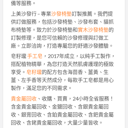
備等服務。
上美沙發行 – 專業
沙發椅墊
訂製推薦。我們提
供訂做服務，包括沙發椅墊、沙發布套、貓抓
布椅墊等。致力於沙發椅墊和
實木沙發椅墊
的
訂製修理，是您可信賴的沙發修理與訂做工
廠。立即洽詢，打造專屬您的舒適沙發體驗。
皂籽瓏
手工皂
，2017年成立，以純手工製作，
搭配植物精華，為您打造天然肌膚護理的極致
享受。
皂籽瓏
的配方包含海茴香、薑黃、生
薑、左手香等天然成分，每款手工皂都是用心
製作，滿足您的不同需求。
貴金屬回收
、收購、買賣，24小時全省服務！
含金貴金屬回收、金鹽回收、含銀貴金屬回
收、銀膏回收、含鉑貴金屬回收、含鈀貴金屬
回收、含銠貴金屬回收，大量少量皆收。