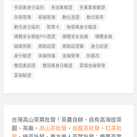
多因素身分識別
多因素驗證
多重要素驗證
存取管理
密鑰管理
數位憑證
數位簽章
數位身分識別
智慧卡
無密碼身分驗證
硬體安全模組PKI憑證
硬體安全金鑰
硬體金鑰
磁碟保密
網路認證
網路認證鎖
身分認證
身分驗證
金鑰保護
金鑰管理
防篡改
雙因素認證
雙因素身分驗證
雲端金鑰管理
雲端驗證
台灣高山茶葉批發！茶農自耕、自有高海拔茶
園、茶廠，
高山茶批發
、
烏龍茶批發
、
紅茶批
發
、綠茶批發、東方美人茶葉批發：樂菁茶業