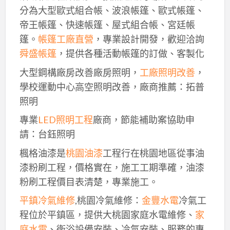
分為大型歐式組合帳、波浪帳篷、歐式帳篷、
帝王帳篷、快速帳篷、屋式組合帳、宮廷帳
篷。
帳篷工廠直營
，專業設計開發，歡迎洽詢
舜盛帳篷
，提供各種活動帳篷的訂做、客製化
大型鋼構廠房改善廠房照明，
工廠照明改善
，
學校運動中心高空照明改善，廠商推薦：拓普
照明
專業
LED照明工程
廠商，節能補助案協助申
請：台鈺照明
楓格油漆是
桃園油漆
工程行在桃園地區從事油
漆粉刷工程，價格實在，施工工期準確，油漆
粉刷工程價目表清楚，專業施工。
平鎮冷氣維修
,桃園冷氣維修：
金豐水電
冷氣工
程位於平鎮區，提供大桃園家庭水電維修、
家
庭水電
、衛浴設備安裝、冷氣安裝、服務的專