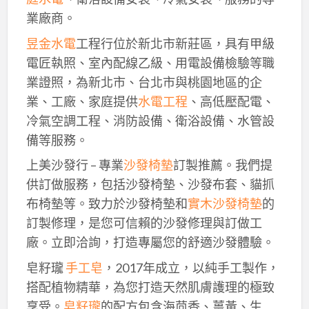
業廠商。
昱金水電
工程行位於新北市新莊區，具有甲級
電匠執照、室內配線乙級、用電設備檢驗等職
業證照，為新北市、台北市與桃園地區的企
業、工廠、家庭提供
水電工程
、高低壓配電、
冷氣空調工程、消防設備、衛浴設備、水管設
備等服務。
上美沙發行 – 專業
沙發椅墊
訂製推薦。我們提
供訂做服務，包括沙發椅墊、沙發布套、貓抓
布椅墊等。致力於沙發椅墊和
實木沙發椅墊
的
訂製修理，是您可信賴的沙發修理與訂做工
廠。立即洽詢，打造專屬您的舒適沙發體驗。
皂籽瓏
手工皂
，2017年成立，以純手工製作，
搭配植物精華，為您打造天然肌膚護理的極致
享受。
皂籽瓏
的配方包含海茴香、薑黃、生