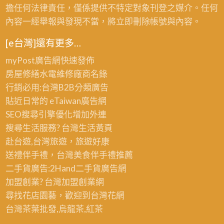
擔任何法律責任，僅係提供不特定對象刊登之媒介。任何
內容一經舉報與發現不當，將立即刪除帳號與內容。
[e台灣]還有更多…
myPost廣告網
快速發佈
房屋修繕
水電維修廠商名錄
行銷必用:台灣B2B
分類廣告
貼近日常的
eTaiwan廣告網
SEO搜尋引擎優化
增加外連
搜尋生活服務? 台灣
生活黃頁
赴台遊,台灣旅遊
，旅遊好康
送禮伴手禮，台灣美食
伴手禮
推薦
二手貨廣告:2Hand
二手貨
廣告網
加盟創業? 台灣
加盟創業
網
尋找花店園藝，歡迎到
台灣花網
台灣茶葉批發
,烏龍茶,紅茶