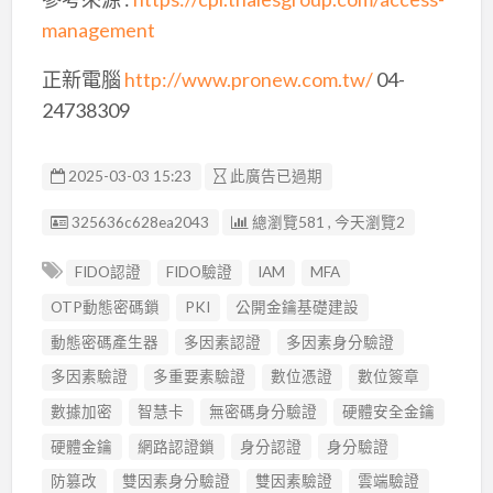
management
正新電腦
http://www.pronew.com.tw/
04-
24738309
2025-03-03 15:23
此廣告已過期
廣告编號
325636c628ea2043
總瀏覽581 , 今天瀏覽2
FIDO認證
FIDO驗證
IAM
MFA
OTP動態密碼鎖
PKI
公開金鑰基礎建設
動態密碼產生器
多因素認證
多因素身分驗證
多因素驗證
多重要素驗證
數位憑證
數位簽章
數據加密
智慧卡
無密碼身分驗證
硬體安全金鑰
硬體金鑰
網路認證鎖
身分認證
身分驗證
防篡改
雙因素身分驗證
雙因素驗證
雲端驗證