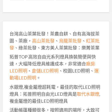
台灣高山茶葉批發！茶農自耕、自有高海拔茶
園、茶廠，
高山茶批發
、
烏龍茶批發
、
紅茶批
發
、綠茶批發、東方美人茶葉批發：樂菁茶業
拓普TOP 高效自由光系列燈具換裝簡便與快
速，大幅降低燈具維護成本，非常適合
廠房
LED照明
、
倉儲LED照明
、校園LED照明、
運
動場LED照明
。
水銀燈,複金屬燈超耗電，最佳的取代LED照明
燈具：拓普照明自由光LED燈具是
取代水銀燈
,
複金屬燈的最佳LED照明燈具
活動帳篷種類很多，按照適用的場所，大致可