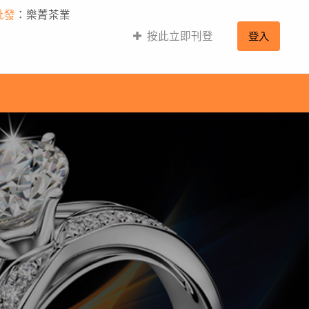
批發
：樂菁茶業
按此立即刊登
登入