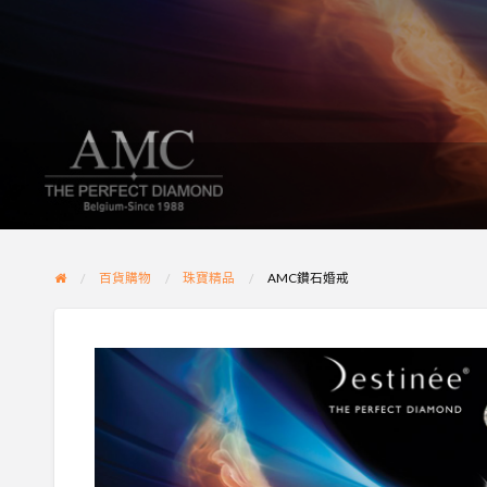
百貨購物
珠寶精品
AMC鑽石婚戒