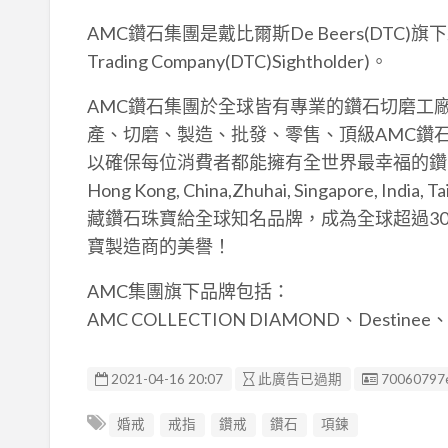
AMC鑽石集團是戴比爾斯De Beers(DTC)旗下最專業
Trading Company(DTC)Sightholder)。
AMC鑽石集團於全球皆有專業的鑽石切磨工
產、切磨、製造、批發、零售、頂級AMC鑽
以確保每位消費者都能擁有全世界最幸福的鑽戒。Antwerp, 
Hong Kong, China,Zhuhai, Singapore,
藏鑽石珠寶給全球知名品牌，成為全球超過3
寶製造商的美譽！
AMC集團旗下品牌包括：
AMC COLLECTION DIAMOND、Destine
廣告编號
2021-04-16 20:07
此廣告已過期
70060797
婚戒
戒指
鑽戒
鑽石
項鍊