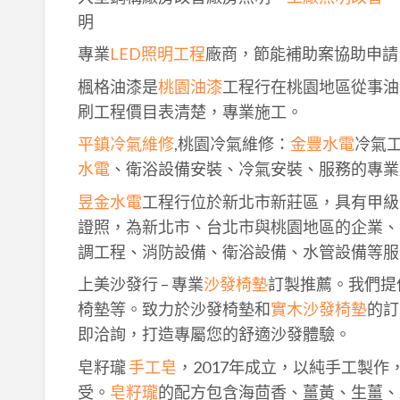
明
專業
LED照明工程
廠商，節能補助案協助申請
楓格油漆是
桃園油漆
工程行在桃園地區從事油
刷工程價目表清楚，專業施工。
平鎮冷氣維修
,桃園冷氣維修：
金豐水電
冷氣
水電
、衛浴設備安裝、冷氣安裝、服務的專業
昱金水電
工程行位於新北市新莊區，具有甲級
證照，為新北市、台北市與桃園地區的企業、
調工程、消防設備、衛浴設備、水管設備等服
上美沙發行 – 專業
沙發椅墊
訂製推薦。我們提
椅墊等。致力於沙發椅墊和
實木沙發椅墊
的訂
即洽詢，打造專屬您的舒適沙發體驗。
皂籽瓏
手工皂
，2017年成立，以純手工製
受。
皂籽瓏
的配方包含海茴香、薑黃、生薑、