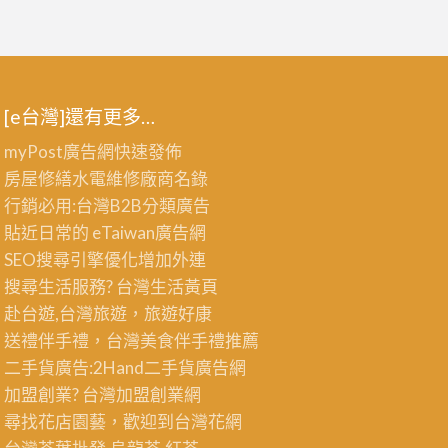
[e台灣]還有更多…
myPost廣告網
快速發佈
房屋修繕
水電維修廠商名錄
行銷必用:台灣B2B
分類廣告
貼近日常的
eTaiwan廣告網
SEO搜尋引擎優化
增加外連
搜尋生活服務? 台灣
生活黃頁
赴台遊,台灣旅遊
，旅遊好康
送禮伴手禮，台灣美食
伴手禮
推薦
二手貨廣告:2Hand
二手貨
廣告網
加盟創業? 台灣
加盟創業
網
尋找花店園藝，歡迎到
台灣花網