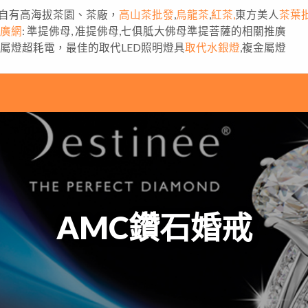
自有高海拔茶園、茶廠，
高山茶批發
,
烏龍茶
,
紅茶,
東方美人
茶葉
推廣網
: 準提佛母, 准提佛母,七俱胝大佛母準提菩薩的相關推廣
金屬燈超耗電，最佳的取代LED照明燈具
取代水銀燈
,複金屬燈
AMC鑽石婚戒