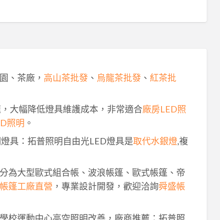
園、茶廠，
高山茶批發
、
烏龍茶批發
、
紅茶批
速，大幅降低燈具維護成本，非常適合
廠房LED照
ED照明
。
明燈具：拓普照明自由光LED燈具是
取代水銀燈
,複
分為大型歐式組合帳、波浪帳篷、歐式帳篷、帝
帳篷工廠直營
，專業設計開發，歡迎洽詢
舜盛帳
學校運動中心高空照明改善，廠商推薦：拓普照