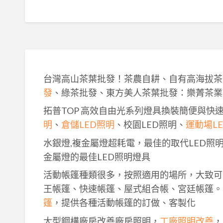
台灣高山茶葉批發！茶農自耕、自有高海拔茶
發
、綠茶批發、東方美人茶葉批發：樂菁茶業
拓普TOP 高效自由光系列燈具換裝簡便與快
明
、
倉儲LED照明
、校園LED照明、
運動場L
水銀燈,複金屬燈超耗電，最佳的取代LED照
金屬燈的最佳LED照明燈具
活動帳篷種類很多，按照適用的場所，大致可
王帳篷、快速帳篷、屋式組合帳、宮廷帳篷。
篷
，提供各種活動帳篷的訂做、客製化
大型鋼構廠房改善廠房照明，
工廠照明改善
，