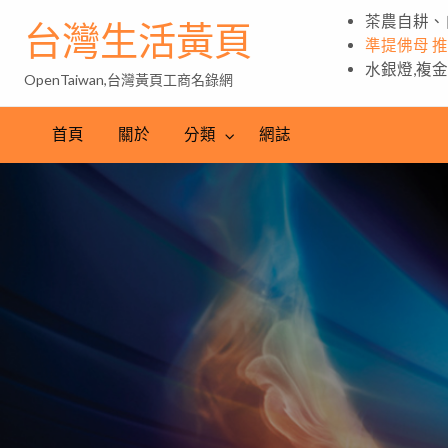
茶農自耕、
台灣生活黃頁
準提佛母 
水銀燈,複
OpenTaiwan,台灣黃頁工商名錄網
首頁
關於
分類
網誌