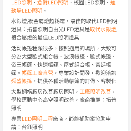
LED照明
、
倉儲LED照明
、校園LED照明、
運
動場LED照明
。
水銀燈,複金屬燈超耗電，最佳的取代LED照明
燈具：拓普照明自由光LED燈具是
取代水銀燈
,
複金屬燈的最佳LED照明燈具
活動帳篷種類很多，按照適用的場所，大致可
分為大型歐式組合帳、波浪帳篷、歐式帳篷、
帝王帳篷、快速帳篷、屋式組合帳、宮廷帳
篷。
帳篷工廠直營
，專業設計開發，歡迎洽詢
舜盛帳篷
，提供各種活動帳篷的訂做、客製化
大型鋼構廠房改善廠房照明，
工廠照明改善
，
學校運動中心高空照明改善，廠商推薦：拓普
照明
專業
LED照明工程
廠商，節能補助案協助申
請：台鈺照明