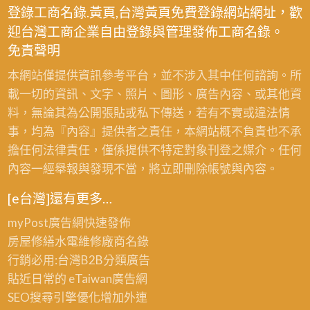
登錄工商名錄.黃頁,台灣黃頁免費登錄網站網址，歡
迎台灣工商企業自由登錄與管理發佈工商名錄。
免責聲明
本網站僅提供資訊參考平台，並不涉入其中任何諮詢。所
載一切的資訊、文字、照片、圖形、廣告內容、或其他資
料，無論其為公開張貼或私下傳送，若有不實或違法情
事，均為『內容』提供者之責任，本網站概不負責也不承
擔任何法律責任，僅係提供不特定對象刊登之媒介。任何
內容一經舉報與發現不當，將立即刪除帳號與內容。
[e台灣]還有更多…
myPost廣告網
快速發佈
房屋修繕
水電維修廠商名錄
行銷必用:台灣B2B
分類廣告
貼近日常的
eTaiwan廣告網
SEO搜尋引擎優化
增加外連