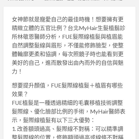
女神節就是寵愛自己的最佳時機！想要擁有更
精緻立體的五官比例？台北MyHair生髮植鬍診
所林敬恩醫師分析，FUE髮際線植髮與植眉能
自然調整髮線與眉形，不僅能修飾臉型，使整
體輪廓更柔和協調，每次照鏡子時也能看到更
美好的自己，進而散發出由內而外的自信與魅
力！
想要提升顏值，FUE髮際線植髮＋植眉有哪些
效果？
FUE植髮是一種透過精細的毛囊移植技術調整
髮際線、優化臉部比例的手術，MyHair醫師表
示，髮際線植髮有以下三大優勢：
1. 改善額頭過高、髮際線不對稱：可以精準調
整髮際線的位置，修飾額頭過高或線條不對稱