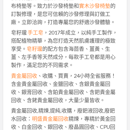
布椅墊等。致力於沙發椅墊和
實木沙發椅墊
的
訂製修理，是您可信賴的沙發修理與訂做工
廠。立即洽詢，打造專屬您的舒適沙發體驗。
皂籽瓏
手工皂
，2017年成立，以純手工製作，
搭配植物精華，為您打造天然肌膚護理的極致
享受。
皂籽瓏
的配方包含海茴香、薑黃、生
薑、左手香等天然成分，每款手工皂都是用心
製作，滿足您的不同需求。
貴金屬回收
、收購、買賣，24小時全省服務！
含金貴金屬回收、金鹽回收、含銀貴金屬回
收、銀膏回收、含鉑貴金屬回收、含鈀貴金屬
回收、含銠貴金屬回收，大量少量皆收。
貴金屬回收,精煉,提純,收購，廢鈀液回收,廢鈀
水回收：
明盛貴金屬回收
精煉，專精於黃金回
收、白金回收、銀回收、廢晶圓回收、CPU回