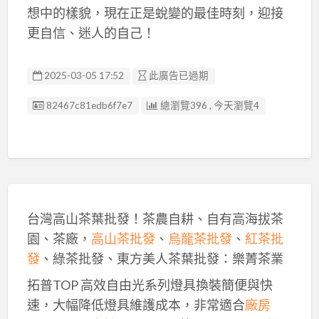
想中的樣貌，現在正是蛻變的最佳時刻，迎接
更自信、迷人的自己！
2025-03-05 17:52
此廣告已過期
廣告编號
82467c81edb6f7e7
總瀏覽396 , 今天瀏覽4
台灣高山茶葉批發！茶農自耕、自有高海拔茶
園、茶廠，
高山茶批發
、
烏龍茶批發
、
紅茶批
發
、綠茶批發、東方美人茶葉批發：樂菁茶業
拓普TOP 高效自由光系列燈具換裝簡便與快
速，大幅降低燈具維護成本，非常適合
廠房