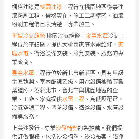
楓格油漆是
桃園油漆
工程行在桃園地區從事油
漆粉刷工程，價格實在，施工工期準確，油漆
粉刷工程價目表清楚，專業施工。
平鎮冷氣維修
,桃園冷氣維修：
金豐水電
冷氣工
程位於平鎮區，提供大桃園家庭水電維修、
家
庭水電
、衛浴設備安裝、冷氣安裝、服務的專
業廠商。
昱金水電
工程行位於新北市新莊區，具有甲級
電匠執照、室內配線乙級、用電設備檢驗等職
業證照，為新北市、台北市與桃園地區的企
業、工廠、家庭提供
水電工程
、高低壓配電、
冷氣空調工程、消防設備、衛浴設備、水管設
備等服務。
上美沙發行 – 專業
沙發椅墊
訂製推薦。我們提
供訂做服務，包括沙發椅墊、沙發布套、貓抓