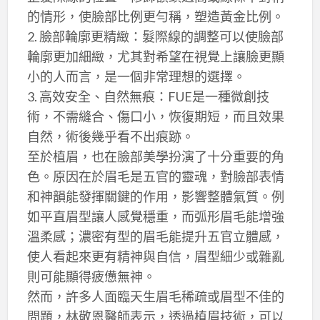
的情形，使臉部比例更勻稱，塑造黃金比例。
2. 臉部輪廓更精緻：髮際線的調整可以使臉部
輪廓更加細緻，尤其對希望在視覺上讓臉更顯
小的人而言，是一個非常理想的選擇。
3. 高效安全、自然無痕：FUE是一種微創技
術，不需縫合、傷口小，恢復期短，而且效果
自然，術後幾乎看不出痕跡。
至於植眉，也在臉部美學扮演了十分重要的角
色。原因在於眉毛是五官的靈魂，對臉部表情
和神韻能發揮關鍵的作用，影響整體氣質。例
如平直眉型讓人感覺穩重，而弧形眉毛能增強
溫柔感；濃密有型的眉毛能提升五官立體感，
使人看起來更有精神與自信，眉型細少或雜亂
則可能顯得疲憊無神。
然而，許多人面臨天生眉毛稀疏或眉型不佳的
問題，林敬恩醫師表示，透過植眉技術，可以