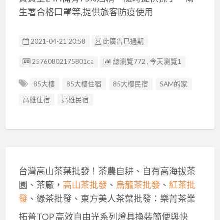
生署合格口罩等,提供旅客防疫使用
2021-04-21 20:58
此廣告已過期
廣告编號
25760802175801ca
總瀏覽772 , 今天瀏覽1
85大樓
85大樓住宿
85大樓民宿
SAM的家
高雄住宿
高雄民宿
台灣高山茶葉批發！茶農自耕、自有高海拔茶
園、茶廠，
高山茶批發
、
烏龍茶批發
、
紅茶批
發
、綠茶批發、東方美人茶葉批發：樂菁茶業
拓普TOP 高效自由光系列燈具換裝簡便與快