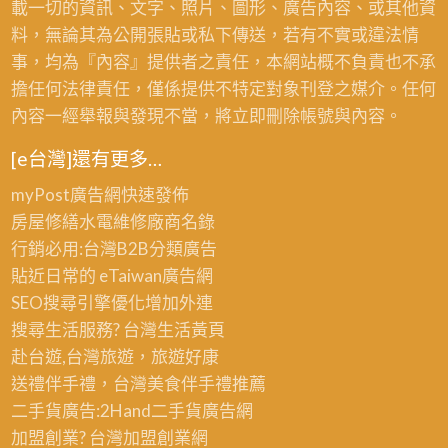
載一切的資訊、文字、照片、圖形、廣告內容、或其他資
料，無論其為公開張貼或私下傳送，若有不實或違法情
事，均為『內容』提供者之責任，本網站概不負責也不承
擔任何法律責任，僅係提供不特定對象刊登之媒介。任何
內容一經舉報與發現不當，將立即刪除帳號與內容。
[e台灣]還有更多…
myPost廣告網
快速發佈
房屋修繕
水電維修廠商名錄
行銷必用:台灣B2B
分類廣告
貼近日常的
eTaiwan廣告網
SEO搜尋引擎優化
增加外連
搜尋生活服務? 台灣
生活黃頁
赴台遊,台灣旅遊
，旅遊好康
送禮伴手禮，台灣美食
伴手禮
推薦
二手貨廣告:2Hand
二手貨
廣告網
加盟創業? 台灣
加盟創業
網