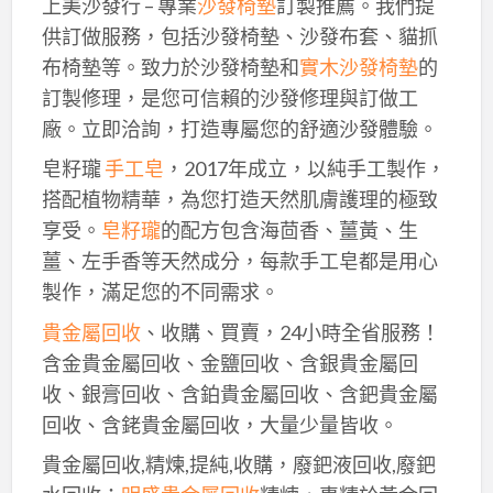
上美沙發行 – 專業
沙發椅墊
訂製推薦。我們提
供訂做服務，包括沙發椅墊、沙發布套、貓抓
布椅墊等。致力於沙發椅墊和
實木沙發椅墊
的
訂製修理，是您可信賴的沙發修理與訂做工
廠。立即洽詢，打造專屬您的舒適沙發體驗。
皂籽瓏
手工皂
，2017年成立，以純手工製作，
搭配植物精華，為您打造天然肌膚護理的極致
享受。
皂籽瓏
的配方包含海茴香、薑黃、生
薑、左手香等天然成分，每款手工皂都是用心
製作，滿足您的不同需求。
貴金屬回收
、收購、買賣，24小時全省服務！
含金貴金屬回收、金鹽回收、含銀貴金屬回
收、銀膏回收、含鉑貴金屬回收、含鈀貴金屬
回收、含銠貴金屬回收，大量少量皆收。
貴金屬回收,精煉,提純,收購，廢鈀液回收,廢鈀