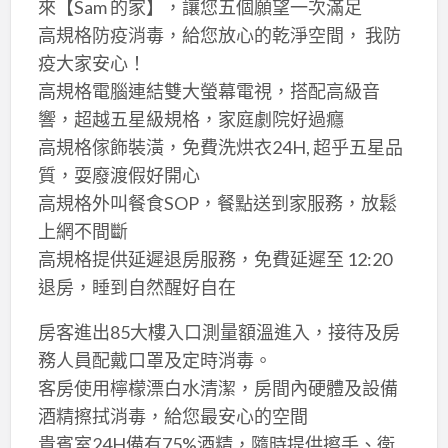
來【Sam 的家】，讓您五個願望一次滿足
高規格防疫消毒，給您放心的乾淨空間， 我防
疫大家安心！
高規格電腦連結雙大螢幕電視，搭配高級音
響，超越五星級規格，家庭劇院好過癮
高規格傢飾裝潢，免費洗烘衣24H, 超乎五星品
質，耍廢渡假好開心
高規格外叫餐食SOP，餐點送到家服務，放鬆
上網不間斷
高規格提供延遲退房服務，免費延遲至 12:20
退房，睡到自然醒好自在
房客進出85大樓入口測量額溫進入，接待及房
務人員配戴口罩及定時消毒。
客房使用檸檬漂白水清潔，房間內硬體及設備
酒精擦拭消毒，給您最安心的空間
貴賓室24H備有75%酒精，隨時提供擦手、衛