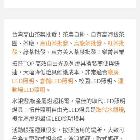
台灣高山茶葉批發！茶農自耕、自有高海拔茶
園、茶廠，
高山茶批發
、
烏龍茶批發
、
紅茶批
發
、綠茶批發、東方美人茶葉批發：樂菁茶業
拓普TOP 高效自由光系列燈具換裝簡便與快
速，大幅降低燈具維護成本，非常適合
廠房
LED照明
、
倉儲LED照明
、校園LED照明、
運
動場LED照明
。
水銀燈,複金屬燈超耗電，最佳的取代LED照明
燈具：拓普照明自由光LED燈具是
取代水銀燈
,
複金屬燈的最佳LED照明燈具
活動帳篷種類很多，按照適用的場所，大致可
分為大型歐式組合帳、波浪帳篷、歐式帳篷、