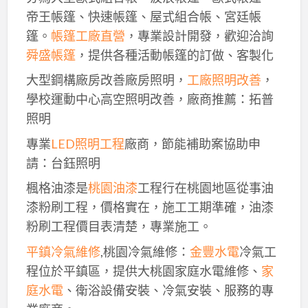
帝王帳篷、快速帳篷、屋式組合帳、宮廷帳
篷。
帳篷工廠直營
，專業設計開發，歡迎洽詢
舜盛帳篷
，提供各種活動帳篷的訂做、客製化
大型鋼構廠房改善廠房照明，
工廠照明改善
，
學校運動中心高空照明改善，廠商推薦：拓普
照明
專業
LED照明工程
廠商，節能補助案協助申
請：台鈺照明
楓格油漆是
桃園油漆
工程行在桃園地區從事油
漆粉刷工程，價格實在，施工工期準確，油漆
粉刷工程價目表清楚，專業施工。
平鎮冷氣維修
,桃園冷氣維修：
金豐水電
冷氣工
程位於平鎮區，提供大桃園家庭水電維修、
家
庭水電
、衛浴設備安裝、冷氣安裝、服務的專