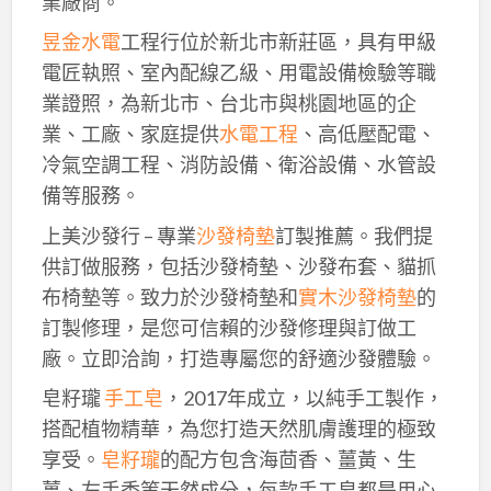
業廠商。
昱金水電
工程行位於新北市新莊區，具有甲級
電匠執照、室內配線乙級、用電設備檢驗等職
業證照，為新北市、台北市與桃園地區的企
業、工廠、家庭提供
水電工程
、高低壓配電、
冷氣空調工程、消防設備、衛浴設備、水管設
備等服務。
上美沙發行 – 專業
沙發椅墊
訂製推薦。我們提
供訂做服務，包括沙發椅墊、沙發布套、貓抓
布椅墊等。致力於沙發椅墊和
實木沙發椅墊
的
訂製修理，是您可信賴的沙發修理與訂做工
廠。立即洽詢，打造專屬您的舒適沙發體驗。
皂籽瓏
手工皂
，2017年成立，以純手工製作，
搭配植物精華，為您打造天然肌膚護理的極致
享受。
皂籽瓏
的配方包含海茴香、薑黃、生
薑、左手香等天然成分，每款手工皂都是用心