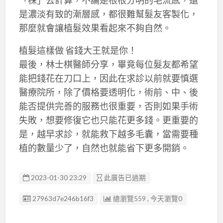
「株」去計算，不論是根根分明的毛流感，還
是濃淡有致的漸層感，都很難幫髮友客製化，
那麼就會讓植髮效果看起來不夠自然。
植髮這樣做 省錢大王就是你！
最後，林士棋醫師分享，畢竟每位髮友都希望
能把錢花在刀口上，因此在求診以前就要慎選
醫療院所，除了價格要透明化，術前、中、後
能否提供完善的服務也很重要，否則如果手術
失敗，想要修復它也只能花更多錢。更重要的
是，越早求診，就能救下越多毛囊，當需要種
植的數量少了，自然也就能省下更多開銷。
2023-01-30 23:29
此廣告已過期
廣告编號
27963d7e246b16f3
總瀏覽559 , 今天瀏覽0