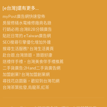
[e台灣]還有更多…
myPost廣告網
快速發佈
房屋修繕
水電維修廠商名錄
行銷必用:台灣B2B
分類廣告
貼近日常的
eTaiwan廣告網
SEO搜尋引擎優化
增加外連
搜尋生活服務? 台灣
生活黃頁
赴台遊,台灣旅遊
，旅遊好康
送禮伴手禮，台灣美食
伴手禮
推薦
二手貨廣告:2Hand
二手貨
廣告網
加盟創業? 台灣
加盟創業
網
尋找花店園藝，歡迎到
台灣花網
台灣茶葉批發
,烏龍茶,紅茶