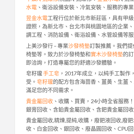
水電
、衛浴設備安裝、冷氣安裝、服務的專業
昱金水電
工程行位於新北市新莊區，具有甲級
證照，為新北市、台北市與桃園地區的企業、
調工程、消防設備、衛浴設備、水管設備等服
上美沙發行 – 專業
沙發椅墊
訂製推薦。我們提
椅墊等。致力於沙發椅墊和
實木沙發椅墊
的訂
即洽詢，打造專屬您的舒適沙發體驗。
皂籽瓏
手工皂
，2017年成立，以純手工製
受。
皂籽瓏
的配方包含海茴香、薑黃、生薑、
滿足您的不同需求。
貴金屬回收
、收購、買賣，24小時全省服務
銀膏回收、含鉑貴金屬回收、含鈀貴金屬回收
貴金屬回收,精煉,提純,收購，廢鈀液回收,廢
收、白金回收、銀回收、廢晶圓回收、CPU回