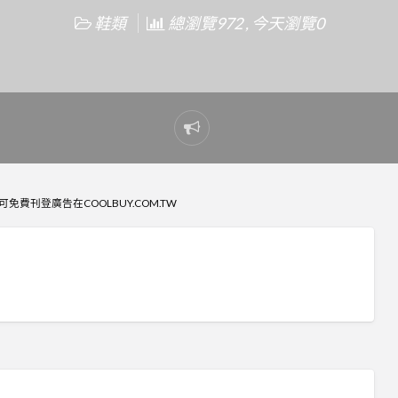
鞋類
總瀏覽972 , 今天瀏覽0
Report
problem
免費刊登廣告在COOLBUY.COM.TW