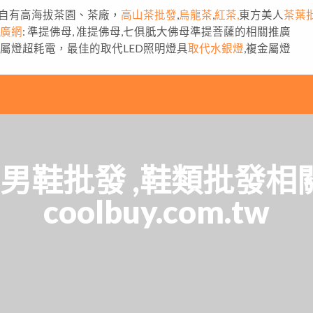
自有高海拔茶園、茶廠，
高山茶批發
,
烏龍茶
,
紅茶,
東方美人
茶葉
推廣網
: 準提佛母, 准提佛母,七俱胝大佛母準提菩薩的相關推廣
金屬燈超耗電，最佳的取代LED照明燈具
取代水銀燈
,複金屬燈
,男鞋批發 ,鞋類批發
coolbuy.com.tw