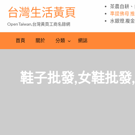
茶農自耕、
台灣生活黃頁
準提佛母 
水銀燈,複
OpenTaiwan,台灣黃頁工商名錄網
首頁
關於
分類
網誌
鞋子批發,女鞋批發