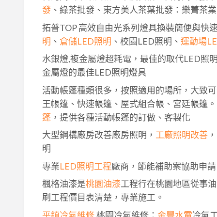
發
、綠茶批發、東方美人茶葉批發：樂菁茶業
拓普TOP 高效自由光系列燈具換裝簡便與快
明
、
倉儲LED照明
、校園LED照明、
運動場L
水銀燈,複金屬燈超耗電，最佳的取代LED照
金屬燈的最佳LED照明燈具
活動帳篷種類很多，按照適用的場所，大致可
王帳篷、快速帳篷、屋式組合帳、宮廷帳篷。
篷
，提供各種活動帳篷的訂做、客製化
大型鋼構廠房改善廠房照明，
工廠照明改善
，
明
專業
LED照明工程
廠商，節能補助案協助申請
楓格油漆是
桃園油漆
工程行在桃園地區從事油
刷工程價目表清楚，專業施工。
平鎮冷氣維修
,桃園冷氣維修：
金豐水電
冷氣