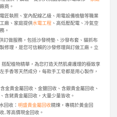
廠商。
電匠執照、室內配線乙級、用電設備檢驗等職業
工廠、家庭提供
水電工程
、高低壓配電、冷氣空
務。
供訂做服務，包括沙發椅墊、沙發布套、貓抓布
製修理，是您可信賴的沙發修理與訂做工廠。立
作，搭配植物精華，為您打造天然肌膚護理的極致享
左手香等天然成分，每款手工皂都是用心製作，
！含金貴金屬回收、金鹽回收、含銀貴金屬回收、
、含銠貴金屬回收，大量少量皆收。
鈀水回收：
明盛貴金屬回收
精煉，專精於黃金回
收..等高價現金回收。