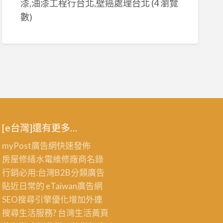
漆,油漆工程行台北,壁癌處理台北
(4 瀏覽
數)
[e台灣]還有更多…
myPost廣告網
快速發佈
房屋修繕
水電維修廠商名錄
行銷必用:台灣B2B
分類廣告
貼近日常的
eTaiwan廣告網
SEO搜尋引擎優化
增加外連
搜尋生活服務? 台灣
生活黃頁