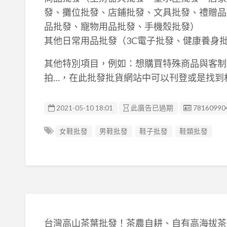
發、攤位批發、店鋪批發、文具批發、禮贈品
品批發、寵物用品批發、手機殼批發）
其他日常用品批發（3C電子批發、健康養身
其他特別項目，例如：想購買特殊商品與客制
拍…，在此批發批貨網站中可以刊登或是找到
廣告编號
2021-05-10 18:01
此廣告已過期
781609904
女鞋批發
男鞋批發
鞋子批發
鞋類批發
台灣高山茶葉批發！茶農自耕、自有高海拔茶