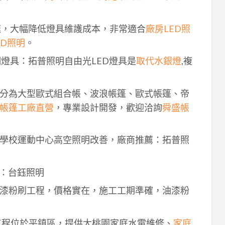
速，大幅降低燈具維護成本，非常適合
廠房LED照
ED照明
。
明燈具：拓普照明自由光LED燈具是
取代水銀燈
,複
分為大型歐式組合帳、波浪帳篷、歐式帳篷、帝
帳篷工廠直營
，專業設計開發，歡迎洽詢
舜盛帳
學校運動中心高空照明改善，廠商推薦：拓普照
：台鈺照明
漆粉刷工程，價格實在，施工工期準確，油漆粉
工程位於平鎮區，提供大桃園家庭水電維修、
家庭