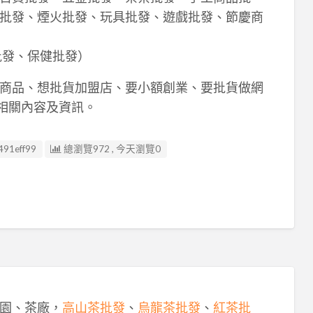
批發、煙火批發、玩具批發、遊戲批發、節慶商
批發、保健批發）
商品、想批貨加盟店、要小額創業、要批貨做網
相關內容及資訊。
91eff99
總瀏覽972 , 今天瀏覽0
園、茶廠，
高山茶批發
、
烏龍茶批發
、
紅茶批