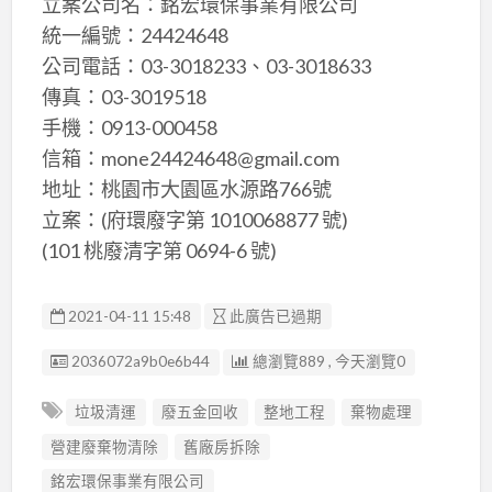
立案公司名：銘宏環保事業有限公司
統一編號：24424648
公司電話：03-3018233、03-3018633
傳真：03-3019518
手機：0913-000458
信箱：mone24424648@gmail.com
地址：桃園市大園區水源路766號
立案：(府環廢字第 1010068877 號)
(101 桃廢清字第 0694-6 號)
2021-04-11 15:48
此廣告已過期
廣告编號
2036072a9b0e6b44
總瀏覽889 , 今天瀏覽0
垃圾清運
廢五金回收
整地工程
棄物處理
營建廢棄物清除
舊廠房拆除
銘宏環保事業有限公司