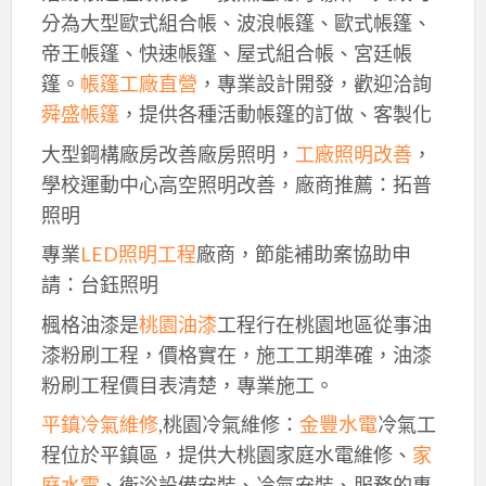
分為大型歐式組合帳、波浪帳篷、歐式帳篷、
帝王帳篷、快速帳篷、屋式組合帳、宮廷帳
篷。
帳篷工廠直營
，專業設計開發，歡迎洽詢
舜盛帳篷
，提供各種活動帳篷的訂做、客製化
大型鋼構廠房改善廠房照明，
工廠照明改善
，
學校運動中心高空照明改善，廠商推薦：拓普
照明
專業
LED照明工程
廠商，節能補助案協助申
請：台鈺照明
楓格油漆是
桃園油漆
工程行在桃園地區從事油
漆粉刷工程，價格實在，施工工期準確，油漆
粉刷工程價目表清楚，專業施工。
平鎮冷氣維修
,桃園冷氣維修：
金豐水電
冷氣工
程位於平鎮區，提供大桃園家庭水電維修、
家
庭水電
、衛浴設備安裝、冷氣安裝、服務的專