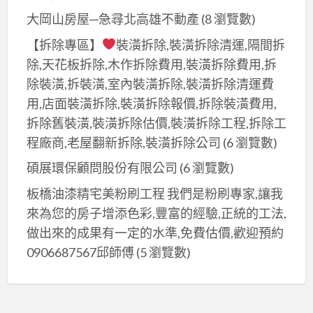
大岡山房屋─急尋北高雄不動產
(8 瀏覽數)
【拆除專區】
裝潢拆除,裝潢拆除清運,隔間拆
除,天花板拆除,木作拆除費用,裝潢拆除費用,拆
除裝潢,拆裝潢,室內裝潢拆除,裝潢拆除清運費
用,店面裝潢拆除,裝潢拆除報價,拆除裝潢費用,
拆除舊裝潢,裝潢拆除估價,裝潢拆除工程,拆除工
程廠商,老屋翻新拆除,裝潢拆除公司
(6 瀏覽數)
碩展環保顧問股份有限公司
(6 瀏覽數)
板橋油漆精宅美粉刷工程 我們是粉刷專家,讓我
來為您的房子增添色彩,豐富的經驗,正統的工法,
做出來的成果有一定的水準,免費估價,歡迎預約
0906687567邱師傅
(5 瀏覽數)