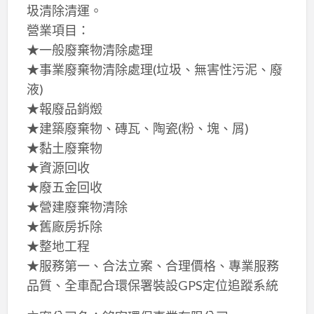
圾清除清運。
營業項目：
★一般廢棄物清除處理
★事業廢棄物清除處理(垃圾、無害性污泥、廢
液)
★報廢品銷燬
★建築廢棄物、磚瓦、陶瓷(粉、塊、屑)
★黏土廢棄物
★資源回收
★廢五金回收
★營建廢棄物清除
★舊廠房拆除
★整地工程
★服務第一、合法立案、合理價格、專業服務
品質、全車配合環保署裝設GPS定位追蹤系統