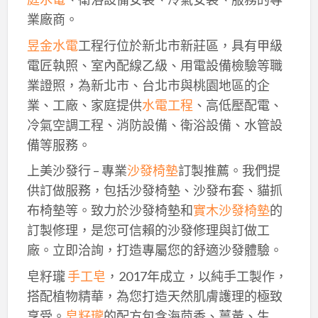
業廠商。
昱金水電
工程行位於新北市新莊區，具有甲級
電匠執照、室內配線乙級、用電設備檢驗等職
業證照，為新北市、台北市與桃園地區的企
業、工廠、家庭提供
水電工程
、高低壓配電、
冷氣空調工程、消防設備、衛浴設備、水管設
備等服務。
上美沙發行 – 專業
沙發椅墊
訂製推薦。我們提
供訂做服務，包括沙發椅墊、沙發布套、貓抓
布椅墊等。致力於沙發椅墊和
實木沙發椅墊
的
訂製修理，是您可信賴的沙發修理與訂做工
廠。立即洽詢，打造專屬您的舒適沙發體驗。
皂籽瓏
手工皂
，2017年成立，以純手工製作，
搭配植物精華，為您打造天然肌膚護理的極致
享受。
皂籽瓏
的配方包含海茴香、薑黃、生