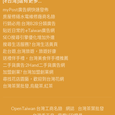
[e台灣]還有更多…
myPost廣告網
快速發佈
房屋修繕
水電維修廠商名錄
行銷必用:台灣B2B
分類廣告
貼近日常的
eTaiwan廣告網
SEO搜尋引擎優化
增加外連
搜尋生活服務? 台灣
生活黃頁
赴台遊,台灣旅遊
，旅遊好康
送禮伴手禮，台灣美食
伴手禮
推薦
二手貨廣告:2Hand
二手貨
廣告網
加盟創業? 台灣
加盟創業
網
尋找花店園藝，歡迎到
台灣花網
台灣茶葉批發
,烏龍茶,紅茶
OpenTaiwan 台灣工商名錄
網誌
台灣茶葉批發