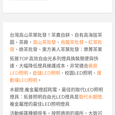
台灣高山茶葉批發！茶農自耕、自有高海拔茶
園、茶廠，
高山茶批發
、
烏龍茶批發
、
紅茶批
發
、綠茶批發、東方美人茶葉批發：樂菁茶業
拓普TOP 高效自由光系列燈具換裝簡便與快
速，大幅降低燈具維護成本，非常適合
廠房
LED照明
、
倉儲LED照明
、校園LED照明、
運
動場LED照明
。
水銀燈,複金屬燈超耗電，最佳的取代LED照明
燈具：拓普照明自由光LED燈具是
取代水銀燈
,
複金屬燈的最佳LED照明燈具
活動帳篷種類很多，按照適用的場所，大致可