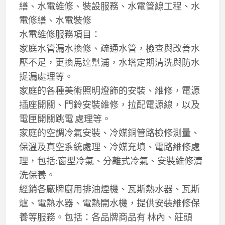
繕、水電維修、裝設服務、水電管線工程、水
電修繕、水電裝修
水電維修服務項目：
家庭水管漏水換修、疏通水管，檢查與改善水
壓不足，更換馬達幫浦，水塔定期清洗與防水
捉漏處理等。
家庭的各種美術照明燈飾的安裝、維修，電源
插座開關、門鈴安裝維修，拉配電源線，以及
電匣開關跳電 處理等。
家庭的空調冷氣安裝、冷媒銅管路檢修測量、
保溫及真空系統處理、冷媒充填、電路維修處
理，包括:窗型冷氣、分離式冷氣、安裝維修清
洗保養。
經銷各廠牌廚用排油煙機、瓦斯熱水器、瓦斯
爐、電熱水器、電熱開水機，提供安裝維修保
養等服務。包括：各品牌商品有 林內、莊頭