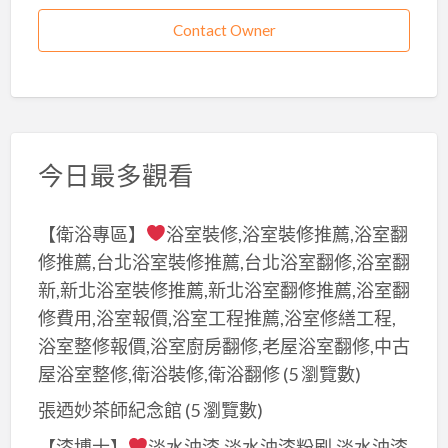
Contact Owner
今日最多觀看
【衛浴專區】
浴室裝修,浴室裝修推薦,浴室翻
修推薦,台北浴室裝修推薦,台北浴室翻修,浴室翻
新,新北浴室裝修推薦,新北浴室翻修推薦,浴室翻
修費用,浴室報價,浴室工程推薦,浴室修繕工程,
浴室整修報價,浴室廚房翻修,老屋浴室翻修,中古
屋浴室整修,衛浴裝修,衛浴翻修
(5 瀏覽數)
張迺妙茶師紀念館
(5 瀏覽數)
【漆博士】
淡水油漆,淡水油漆粉刷,淡水油漆