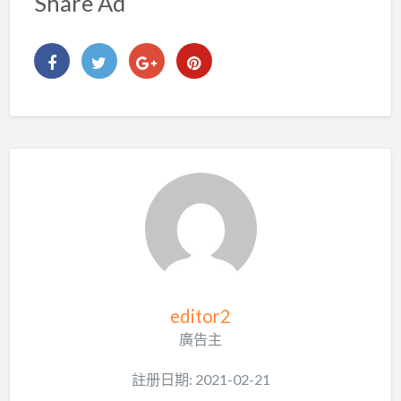
Share Ad
editor2
廣告主
註册日期: 2021-02-21