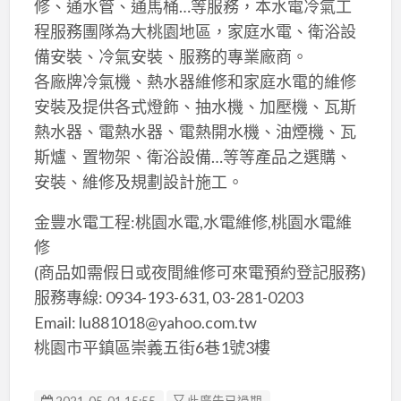
修、通水管、通馬桶…等服務，本水電冷氣工
程服務團隊為大桃園地區，家庭水電、衛浴設
備安裝、冷氣安裝、服務的專業廠商。
各廠牌冷氣機、熱水器維修和家庭水電的維修
安裝及提供各式燈飾、抽水機、加壓機、瓦斯
熱水器、電熱水器、電熱開水機、油煙機、瓦
斯爐、置物架、衛浴設備…等等產品之選購、
安裝、維修及規劃設計施工。
金豐水電工程:桃園水電,水電維修,桃園水電維
修
(商品如需假日或夜間維修可來電預約登記服務)
服務專線: 0934-193-631, 03-281-0203
Email: lu881018@yahoo.com.tw
桃園市平鎮區崇義五街6巷1號3樓
2021-05-01 15:55
此廣告已過期