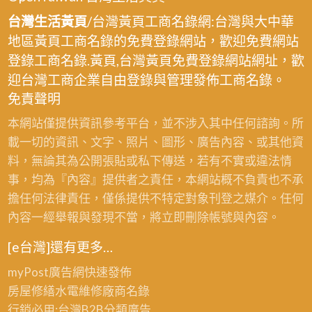
台灣生活黃頁
/台灣黃頁工商名錄網:台灣與大中華
地區黃頁工商名錄的免費登錄網站，歡迎免費網站
登錄工商名錄.黃頁,台灣黃頁免費登錄網站網址，歡
迎台灣工商企業自由登錄與管理發佈工商名錄。
免責聲明
本網站僅提供資訊參考平台，並不涉入其中任何諮詢。所
載一切的資訊、文字、照片、圖形、廣告內容、或其他資
料，無論其為公開張貼或私下傳送，若有不實或違法情
事，均為『內容』提供者之責任，本網站概不負責也不承
擔任何法律責任，僅係提供不特定對象刊登之媒介。任何
內容一經舉報與發現不當，將立即刪除帳號與內容。
[e台灣]還有更多…
myPost廣告網
快速發佈
房屋修繕
水電維修廠商名錄
行銷必用:台灣B2B
分類廣告