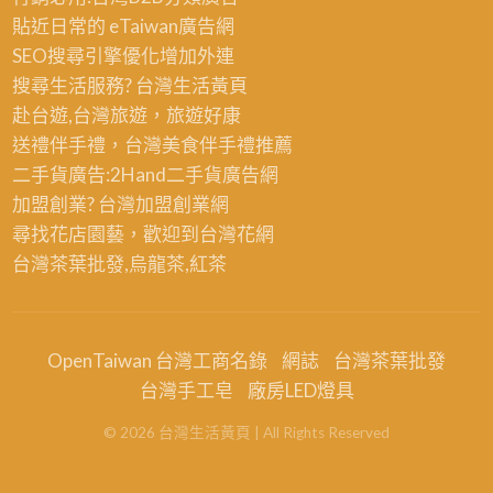
貼近日常的
eTaiwan廣告網
SEO搜尋引擎優化
增加外連
搜尋生活服務? 台灣
生活黃頁
赴台遊,台灣旅遊
，旅遊好康
送禮伴手禮，台灣美食
伴手禮
推薦
二手貨廣告:2Hand
二手貨
廣告網
加盟創業? 台灣
加盟創業
網
尋找花店園藝，歡迎到
台灣花網
台灣茶葉批發
,烏龍茶,紅茶
OpenTaiwan 台灣工商名錄
網誌
台灣茶葉批發
台灣手工皂
廠房LED燈具
©
2026
台灣生活黃頁
| All Rights Reserved