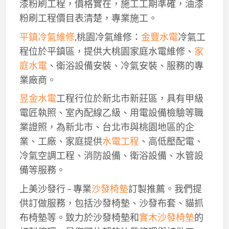
漆粉刷工程，價格實在，施工工期準確，油漆
粉刷工程價目表清楚，專業施工。
平鎮冷氣維修
,桃園冷氣維修：
金豐水電
冷氣工
程位於平鎮區，提供大桃園家庭水電維修、
家
庭水電
、衛浴設備安裝、冷氣安裝、服務的專
業廠商。
昱金水電
工程行位於新北市新莊區，具有甲級
電匠執照、室內配線乙級、用電設備檢驗等職
業證照，為新北市、台北市與桃園地區的企
業、工廠、家庭提供
水電工程
、高低壓配電、
冷氣空調工程、消防設備、衛浴設備、水管設
備等服務。
上美沙發行 – 專業
沙發椅墊
訂製推薦。我們提
供訂做服務，包括沙發椅墊、沙發布套、貓抓
布椅墊等。致力於沙發椅墊和
實木沙發椅墊
的