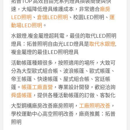
拓普TOP 高效自由光系列燈具換裝簡便與快
速，大幅降低燈具維護成本，非常適合
廠房
LED照明
、
倉儲LED照明
、校園LED照明、
運
動場LED照明
。
水銀燈,複金屬燈超耗電，最佳的取代LED照明
燈具：拓普照明自由光LED燈具是
取代水銀燈
,
複金屬燈的最佳LED照明燈具
活動帳篷種類很多，按照適用的場所，大致可
分為大型歐式組合帳、波浪帳篷、歐式帳篷、
帝王帳篷、快速帳篷、屋式組合帳、宮廷帳
篷。
帳篷工廠直營
，專業設計開發，歡迎洽詢
舜盛帳篷
，提供各種活動帳篷的訂做、客製化
大型鋼構廠房改善廠房照明，
工廠照明改善
，
學校運動中心高空照明改善，廠商推薦：拓普
照明