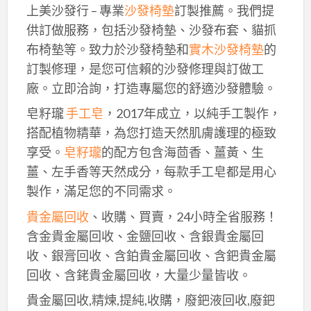
上美沙發行 – 專業
沙發椅墊
訂製推薦。我們提
供訂做服務，包括沙發椅墊、沙發布套、貓抓
布椅墊等。致力於沙發椅墊和
實木沙發椅墊
的
訂製修理，是您可信賴的沙發修理與訂做工
廠。立即洽詢，打造專屬您的舒適沙發體驗。
皂籽瓏
手工皂
，2017年成立，以純手工製作，
搭配植物精華，為您打造天然肌膚護理的極致
享受。
皂籽瓏
的配方包含海茴香、薑黃、生
薑、左手香等天然成分，每款手工皂都是用心
製作，滿足您的不同需求。
貴金屬回收
、收購、買賣，24小時全省服務！
含金貴金屬回收、金鹽回收、含銀貴金屬回
收、銀膏回收、含鉑貴金屬回收、含鈀貴金屬
回收、含銠貴金屬回收，大量少量皆收。
貴金屬回收,精煉,提純,收購，廢鈀液回收,廢鈀