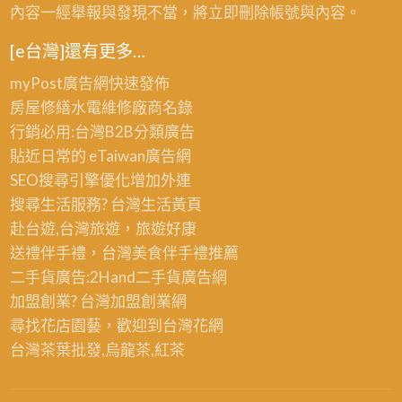
內容一經舉報與發現不當，將立即刪除帳號與內容。
[e台灣]還有更多…
myPost廣告網
快速發佈
房屋修繕
水電維修廠商名錄
行銷必用:台灣B2B
分類廣告
貼近日常的
eTaiwan廣告網
SEO搜尋引擎優化
增加外連
搜尋生活服務? 台灣
生活黃頁
赴台遊,台灣旅遊
，旅遊好康
送禮伴手禮，台灣美食
伴手禮
推薦
二手貨廣告:2Hand
二手貨
廣告網
加盟創業? 台灣
加盟創業
網
尋找花店園藝，歡迎到
台灣花網
台灣茶葉批發
,烏龍茶,紅茶