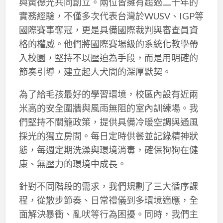
與黃德光共同創立。兩位皆擁有超過二十年的
實務經驗，不僅多次代表台灣於WUSV、IGP等
國際賽事奪冠，更是具備國際裁判與審查員資
格的權威。他們將國際賽場級的系統化教學帶
入校園，堅持不以壓迫為手段，而是用明確的
節奏引導，建立起人犬間的深厚默契。
為了給毛孩最好的學習環境，校區內設有近兩
米高的安全圍牆與風雨無阻的室內訓練場。我
們堅持不關籠政策，提供具備冷暖空調與通風
採光的獨立房間。每日定時供餐並記錄精神狀
態，每週定期洗澡與環境消毒，確保狗狗在健
康、無壓力的環境中成長。
針對不同階段的需求，我們規劃了三大循序課
程，從散步節奏、日常禮儀到多環境適應，全
面解決暴衝、亂吠等行為困擾。同時，我們主