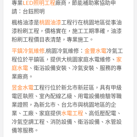
專業
LED照明工程
廠商，節能補助案協助申
請：台鈺照明
楓格油漆是
桃園油漆
工程行在桃園地區從事油
漆粉刷工程，價格實在，施工工期準確，油漆
粉刷工程價目表清楚，專業施工。
平鎮冷氣維修
,桃園冷氣維修：
金豐水電
冷氣工
程位於平鎮區，提供大桃園家庭水電維修、
家
庭水電
、衛浴設備安裝、冷氣安裝、服務的專
業廠商。
昱金水電
工程行位於新北市新莊區，具有甲級
電匠執照、室內配線乙級、用電設備檢驗等職
業證照，為新北市、台北市與桃園地區的企
業、工廠、家庭提供
水電工程
、高低壓配電、
冷氣空調工程、消防設備、衛浴設備、水管設
備等服務。