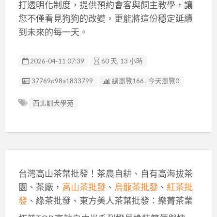
打透明化制度，提供預約會客與飼主教學，讓
您不僅看見狗狗的改變，更能將這份穩定延續
到未來的每一天。
2026-04-11 07:39
60 天, 13 小時
廣告编號
37769d98a1833799
總瀏覽166 , 今天瀏覽0
西北訓犬學苑
台灣高山茶葉批發！茶農自耕、自有高海拔茶
園、茶廠，
高山茶批發
、
烏龍茶批發
、
紅茶批
發
、綠茶批發、東方美人茶葉批發：樂菁茶業