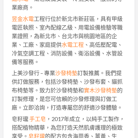
業廠商。
昱金水電
工程行位於新北市新莊區，具有甲級
電匠執照、室內配線乙級、用電設備檢驗等職
業證照，為新北市、台北市與桃園地區的企
業、工廠、家庭提供
水電工程
、高低壓配電、
冷氣空調工程、消防設備、衛浴設備、水管設
備等服務。
上美沙發行 – 專業
沙發椅墊
訂製推薦。我們提
供訂做服務，包括沙發椅墊、沙發布套、貓抓
布椅墊等。致力於沙發椅墊和
實木沙發椅墊
的
訂製修理，是您可信賴的沙發修理與訂做工
廠。立即洽詢，打造專屬您的舒適沙發體驗。
皂籽瓏
手工皂
，2017年成立，以純手工製作，
搭配植物精華，為您打造天然肌膚護理的極致
享受。
皂籽瓏
的配方包含海茴香、薑黃、生