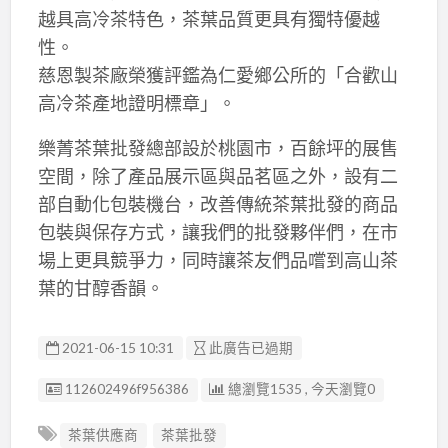
越具高冷茶特色，茶葉品質更具有獨特優越
性。
慈恩製茶廠榮獲評鑑為仁愛鄉公所的「合歡山
高冷茶產地證明標章」。
樂菁茶葉批發總部設於桃園市，百餘坪的展售
空間，除了產品展示區與品茗區之外，設有二
部自動化包裝機台，改善傳統茶葉批發的商品
包裝與保存方式，讓我們的批發夥伴們，在市
場上更具競爭力，同時讓茶友們品嚐到高山茶
葉的甘醇香韻。
2021-06-15 10:31
此廣告已過期
廣告编號
112602496f956386
總瀏覽1535 , 今天瀏覽0
茶葉供應商
茶葉批發