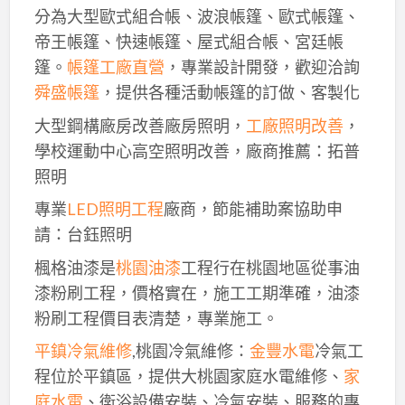
分為大型歐式組合帳、波浪帳篷、歐式帳篷、
帝王帳篷、快速帳篷、屋式組合帳、宮廷帳
篷。
帳篷工廠直營
，專業設計開發，歡迎洽詢
舜盛帳篷
，提供各種活動帳篷的訂做、客製化
大型鋼構廠房改善廠房照明，
工廠照明改善
，
學校運動中心高空照明改善，廠商推薦：拓普
照明
專業
LED照明工程
廠商，節能補助案協助申
請：台鈺照明
楓格油漆是
桃園油漆
工程行在桃園地區從事油
漆粉刷工程，價格實在，施工工期準確，油漆
粉刷工程價目表清楚，專業施工。
平鎮冷氣維修
,桃園冷氣維修：
金豐水電
冷氣工
程位於平鎮區，提供大桃園家庭水電維修、
家
庭水電
、衛浴設備安裝、冷氣安裝、服務的專