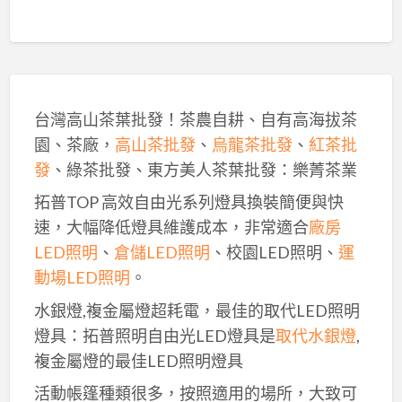
台灣高山茶葉批發！茶農自耕、自有高海拔茶
園、茶廠，
高山茶批發
、
烏龍茶批發
、
紅茶批
發
、綠茶批發、東方美人茶葉批發：樂菁茶業
拓普TOP 高效自由光系列燈具換裝簡便與快
速，大幅降低燈具維護成本，非常適合
廠房
LED照明
、
倉儲LED照明
、校園LED照明、
運
動場LED照明
。
水銀燈,複金屬燈超耗電，最佳的取代LED照明
燈具：拓普照明自由光LED燈具是
取代水銀燈
,
複金屬燈的最佳LED照明燈具
活動帳篷種類很多，按照適用的場所，大致可