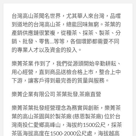
台灣高山茶聞名世界，尤其華人來台灣，品嚐
到道地的台灣高山茶，總能回味無窮。茶葉的
產銷供應鏈很繁複，從種茶、採茶、製茶、分
銷、批發、零售…等等，各個環節都需要不同
的專業人才以及資金的投入。
樂菁茶業 作到了，我們從源頭開始辛勤耕耘、
用心經營，直到商品送檢合格上市，整合上中
下游，讓客戶得到最完善的質量與服務。
樂菁企業有限公司 茶葉批發,茶廠直營
樂菁茶葉批發經營理念為務實與創新，樂菁茶
葉的高山茶園與於製茶廠 (慈恩製茶廠) 位於台
灣南投仁愛鄉高峰山，海拔約1500公尺，採茶
茶區海拔高度在1500-2000公尺處，海拔越高