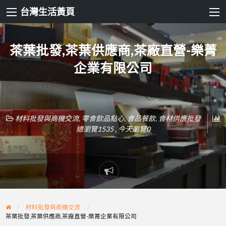
台灣生活黃頁
茶葉批發,茶葉供應商,茶廠直營-樂菁
企業有限公司
材料批發與商機交流
,
零食飲品點心
,
食品餐飲
,
食材供應批發
總瀏覽1535 , 今天瀏覽0
Report
problem
材料批發與商機交流
茶葉批發,茶葉供應商,茶廠直營-樂菁企業有限公司