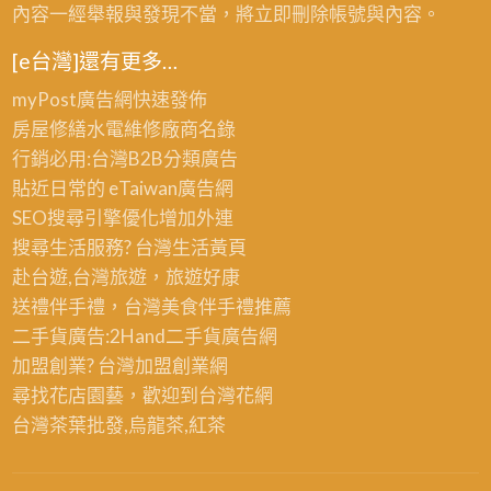
內容一經舉報與發現不當，將立即刪除帳號與內容。
[e台灣]還有更多…
myPost廣告網
快速發佈
房屋修繕
水電維修廠商名錄
行銷必用:台灣B2B
分類廣告
貼近日常的
eTaiwan廣告網
SEO搜尋引擎優化
增加外連
搜尋生活服務? 台灣
生活黃頁
赴台遊,台灣旅遊
，旅遊好康
送禮伴手禮，台灣美食
伴手禮
推薦
二手貨廣告:2Hand
二手貨
廣告網
加盟創業? 台灣
加盟創業
網
尋找花店園藝，歡迎到
台灣花網
台灣茶葉批發
,烏龍茶,紅茶