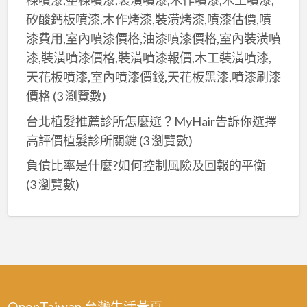
棟噴漆,整棟噴漆,裝潢噴漆,木作噴漆,木工噴漆,
矽酸鈣板噴漆,木作烤漆,裝潢烤漆,噴漆估價,噴
漆費用,室內噴漆價格,油漆噴漆價格,室內裝潢噴
漆,裝潢噴漆價格,裝潢噴漆報價,木工裝潢噴漆,
天花板噴漆,室內噴漆價錢,天花板黑漆,噴漆刷漆
價格
(3 瀏覽數)
台北植髮推薦診所怎麼選？MyHair告訴你選擇
高評價植髮診所關鍵
(3 瀏覽數)
負債比率是什麼?如何控制風險及回報的平衡
(3 瀏覽數)
OpenTaiwan 台灣生活黃頁