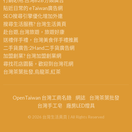
行銷必用:台灣B2B
分類廣告
貼近日常的
eTaiwan廣告網
SEO搜尋引擎優化
增加外連
搜尋生活服務? 台灣
生活黃頁
赴台遊,台灣旅遊
，旅遊好康
送禮伴手禮，台灣美食
伴手禮
推薦
二手貨廣告:2Hand
二手貨
廣告網
加盟創業? 台灣
加盟創業
網
尋找花店園藝，歡迎到
台灣花網
台灣茶葉批發
,烏龍茶,紅茶
OpenTaiwan 台灣工商名錄
網誌
台灣茶葉批發
台灣手工皂
廠房LED燈具
©
2026
台灣生活黃頁
| All Rights Reserved