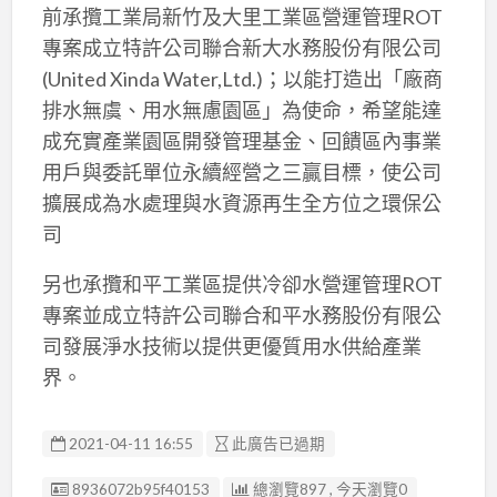
前承攬工業局新竹及大里工業區營運管理ROT
專案成立特許公司聯合新大水務股份有限公司
(United Xinda Water,Ltd.)；以能打造出「廠商
排水無虞、用水無慮園區」為使命，希望能達
成充實產業園區開發管理基金、回饋區內事業
用戶與委託單位永續經營之三贏目標，使公司
擴展成為水處理與水資源再生全方位之環保公
司
另也承攬和平工業區提供冷卻水營運管理ROT
專案並成立特許公司聯合和平水務股份有限公
司發展淨水技術以提供更優質用水供給產業
界。
2021-04-11 16:55
此廣告已過期
廣告编號
8936072b95f40153
總瀏覽897 , 今天瀏覽0