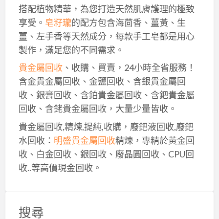
搭配植物精華，為您打造天然肌膚護理的極致
享受。
皂籽瓏
的配方包含海茴香、薑黃、生
薑、左手香等天然成分，每款手工皂都是用心
製作，滿足您的不同需求。
貴金屬回收
、收購、買賣，24小時全省服務！
含金貴金屬回收、金鹽回收、含銀貴金屬回
收、銀膏回收、含鉑貴金屬回收、含鈀貴金屬
回收、含銠貴金屬回收，大量少量皆收。
貴金屬回收,精煉,提純,收購，廢鈀液回收,廢鈀
水回收：
明盛貴金屬回收
精煉，專精於黃金回
收、白金回收、銀回收、廢晶圓回收、CPU回
收..等高價現金回收。
搜尋