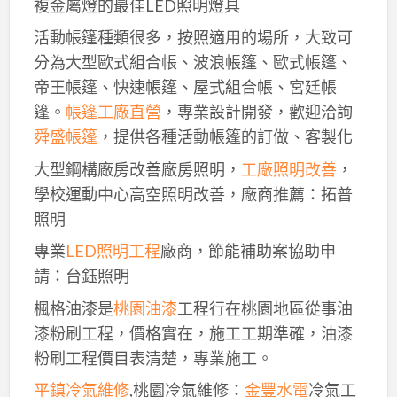
複金屬燈的最佳LED照明燈具
活動帳篷種類很多，按照適用的場所，大致可
分為大型歐式組合帳、波浪帳篷、歐式帳篷、
帝王帳篷、快速帳篷、屋式組合帳、宮廷帳
篷。
帳篷工廠直營
，專業設計開發，歡迎洽詢
舜盛帳篷
，提供各種活動帳篷的訂做、客製化
大型鋼構廠房改善廠房照明，
工廠照明改善
，
學校運動中心高空照明改善，廠商推薦：拓普
照明
專業
LED照明工程
廠商，節能補助案協助申
請：台鈺照明
楓格油漆是
桃園油漆
工程行在桃園地區從事油
漆粉刷工程，價格實在，施工工期準確，油漆
粉刷工程價目表清楚，專業施工。
平鎮冷氣維修
,桃園冷氣維修：
金豐水電
冷氣工