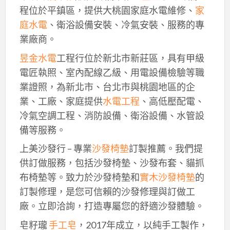
程位於平鎮區，提供大桃園家庭水電維修、
家
庭水電
、衛浴設備安裝、冷氣安裝、服務的專
業廠商。
昱金水電
工程行位於新北市新莊區，具有甲級
電匠執照、室內配線乙級、用電設備檢驗等職
業證照，為新北市、台北市與桃園地區的企
業、工廠、家庭提供
水電工程
、高低壓配電、
冷氣空調工程、消防設備、衛浴設備、水管設
備等服務。
上美沙發行 – 專業
沙發椅墊
訂製推薦。我們提
供訂做服務，包括沙發椅墊、沙發布套、貓抓
布椅墊等。致力於沙發椅墊和
實木沙發椅墊
的
訂製修理，是您可信賴的沙發修理與訂做工
廠。立即洽詢，打造專屬您的舒適沙發體驗。
皂籽瓏
手工皂
，2017年成立，以純手工製作，