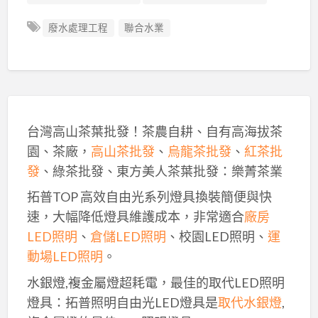
廢水處理工程
聯合水業
台灣高山茶葉批發！茶農自耕、自有高海拔茶
園、茶廠，
高山茶批發
、
烏龍茶批發
、
紅茶批
發
、綠茶批發、東方美人茶葉批發：樂菁茶業
拓普TOP 高效自由光系列燈具換裝簡便與快
速，大幅降低燈具維護成本，非常適合
廠房
LED照明
、
倉儲LED照明
、校園LED照明、
運
動場LED照明
。
水銀燈,複金屬燈超耗電，最佳的取代LED照明
燈具：拓普照明自由光LED燈具是
取代水銀燈
,