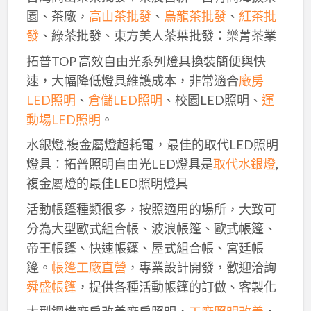
園、茶廠，
高山茶批發
、
烏龍茶批發
、
紅茶批
發
、綠茶批發、東方美人茶葉批發：樂菁茶業
拓普TOP 高效自由光系列燈具換裝簡便與快
速，大幅降低燈具維護成本，非常適合
廠房
LED照明
、
倉儲LED照明
、校園LED照明、
運
動場LED照明
。
水銀燈,複金屬燈超耗電，最佳的取代LED照明
燈具：拓普照明自由光LED燈具是
取代水銀燈
,
複金屬燈的最佳LED照明燈具
活動帳篷種類很多，按照適用的場所，大致可
分為大型歐式組合帳、波浪帳篷、歐式帳篷、
帝王帳篷、快速帳篷、屋式組合帳、宮廷帳
篷。
帳篷工廠直營
，專業設計開發，歡迎洽詢
舜盛帳篷
，提供各種活動帳篷的訂做、客製化