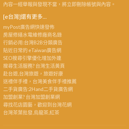
內容一經舉報與發現不當，將立即刪除帳號與內容。
[e台灣]還有更多…
myPost廣告網
快速發佈
房屋修繕
水電維修廠商名錄
行銷必用:台灣B2B
分類廣告
貼近日常的
eTaiwan廣告網
SEO搜尋引擎優化
增加外連
搜尋生活服務? 台灣
生活黃頁
赴台遊,台灣旅遊
，旅遊好康
送禮伴手禮，台灣美食
伴手禮
推薦
二手貨廣告:2Hand
二手貨
廣告網
加盟創業? 台灣
加盟創業
網
尋找花店園藝，歡迎到
台灣花網
台灣茶葉批發
,烏龍茶,紅茶