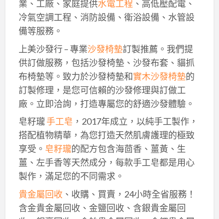
業、工廠、家庭提供
水電工程
、高低壓配電、
冷氣空調工程、消防設備、衛浴設備、水管設
備等服務。
上美沙發行 – 專業
沙發椅墊
訂製推薦。我們提
供訂做服務，包括沙發椅墊、沙發布套、貓抓
布椅墊等。致力於沙發椅墊和
實木沙發椅墊
的
訂製修理，是您可信賴的沙發修理與訂做工
廠。立即洽詢，打造專屬您的舒適沙發體驗。
皂籽瓏
手工皂
，2017年成立，以純手工製作，
搭配植物精華，為您打造天然肌膚護理的極致
享受。
皂籽瓏
的配方包含海茴香、薑黃、生
薑、左手香等天然成分，每款手工皂都是用心
製作，滿足您的不同需求。
貴金屬回收
、收購、買賣，24小時全省服務！
含金貴金屬回收、金鹽回收、含銀貴金屬回