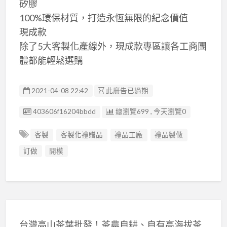
矽膠
100%環保材質，打造永恆無限的紀念價值
現成款
除了5大客製化產線外，現成款專區讓各工商團
體都能輕鬆選購
2021-04-08 22:42
此廣告已過期
廣告编號
403606f16204bbdd
總瀏覽699 , 今天瀏覽0
客製
客製化禮贈品
禮品工廠
禮品製做
訂做
開模
台灣高山茶葉批發！茶農自耕、自有高海拔茶