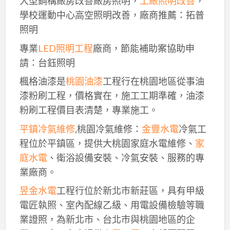
大型鋼構廠房改善廠房照明，
工廠照明改善
，
學校運動中心高空照明改善，廠商推薦：拓普
照明
專業
LED照明工程
廠商，節能補助案協助申
請：台鈺照明
楓格油漆是
桃園油漆
工程行在桃園地區從事油
漆粉刷工程，價格實在，施工工期準確，油漆
粉刷工程價目表清楚，專業施工。
平鎮冷氣維修
,桃園冷氣維修：
金豐水電
冷氣工
程位於平鎮區，提供大桃園家庭水電維修、
家
庭水電
、衛浴設備安裝、冷氣安裝、服務的專
業廠商。
昱金水電
工程行位於新北市新莊區，具有甲級
電匠執照、室內配線乙級、用電設備檢驗等職
業證照，為新北市、台北市與桃園地區的企