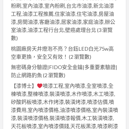
粉刷,室內油漆,室內粉刷,台北市油漆,新北油漆
工程,油漆工程推薦,住家油漆,住宅油漆,房屋油
漆,房間油漆,客廳油漆,居家油漆,家庭油漆,辦公
室油漆,油漆工程行台北,壁癌處理台北
(3 瀏覽
數)
桃園廠房天井燈泡不亮？台鈺LED白光75w高
空車更換，安全又有效！
(2 瀏覽數)
無密碼身分驗證|FIDO安全金鑰|多重要素驗證|
防止網路釣魚
(2 瀏覽數)
【漆博士】
噴漆工程,室內噴漆,全室噴漆,全
棟噴漆,整棟噴漆,裝潢噴漆,木作噴漆,木工噴漆,
矽酸鈣板噴漆,木作烤漆,裝潢烤漆,噴漆估價,噴
漆費用,室內噴漆價格,油漆噴漆價格,室內裝潢噴
漆,裝潢噴漆價格,裝潢噴漆報價,木工裝潢噴漆,
天花板噴漆,室內噴漆價錢,天花板黑漆,噴漆刷漆