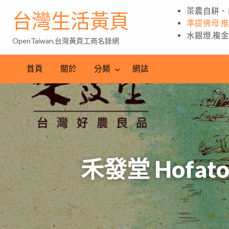
茶農自耕、
台灣生活黃頁
準提佛母 
水銀燈,複
OpenTaiwan,台灣黃頁工商名錄網
首頁
關於
分類
網誌
禾發堂 Hof