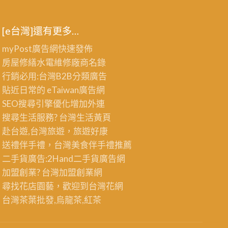
[e台灣]還有更多…
myPost廣告網
快速發佈
房屋修繕
水電維修廠商名錄
行銷必用:台灣B2B
分類廣告
貼近日常的
eTaiwan廣告網
SEO搜尋引擎優化
增加外連
搜尋生活服務? 台灣
生活黃頁
赴台遊,台灣旅遊
，旅遊好康
送禮伴手禮，台灣美食
伴手禮
推薦
二手貨廣告:2Hand
二手貨
廣告網
加盟創業? 台灣
加盟創業
網
尋找花店園藝，歡迎到
台灣花網
台灣茶葉批發
,烏龍茶,紅茶