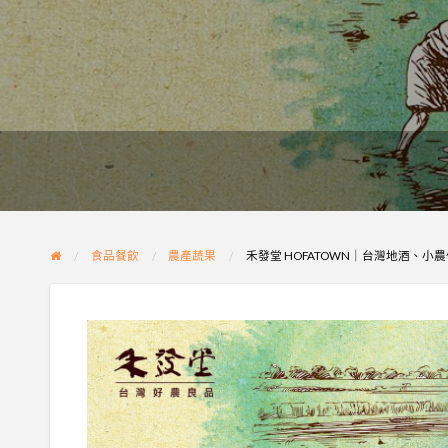
食品餐飲
農產蔬果
禾發堂 HOFATOWN｜台灣地酒、小