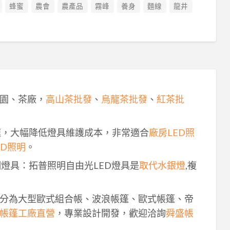
蜂蜜
農會
農產品
霧峰
養身
麵線
龍井
園、茶廠，
高山茶批發
、
烏龍茶批發
、
紅茶批
速，大幅降低燈具維護成本，非常適合
廠房LED照
ED照明
。
明燈具：拓普照明自由光LED燈具是
取代水銀燈
,複
分為大型歐式組合帳、波浪帳篷、歐式帳篷、帝
帳篷工廠直營
，專業設計開發，歡迎洽詢
舜盛帳