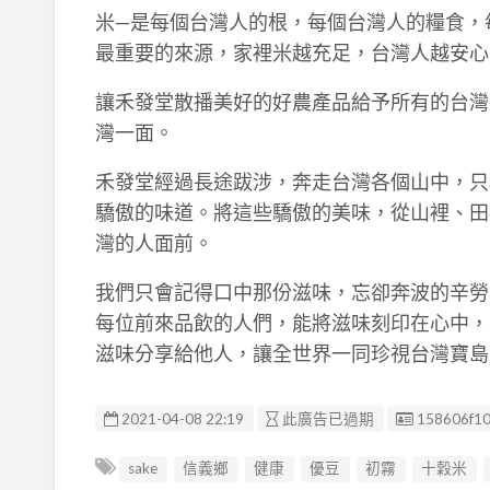
米—是每個台灣人的根，每個台灣人的糧食，
最重要的來源，家裡米越充足，台灣人越安心
讓禾發堂散播美好的好農產品給予所有的台灣
灣一面。
禾發堂經過長途跋涉，奔走台灣各個山中，只
驕傲的味道。將這些驕傲的美味，從山裡、田
灣的人面前。
我們只會記得口中那份滋味，忘卻奔波的辛勞
每位前來品飲的人們，能將滋味刻印在心中，
滋味分享給他人，讓全世界一同珍視台灣寶島
廣告编號
2021-04-08 22:19
此廣告已過期
158606f10
sake
信義鄉
健康
優豆
初霧
十穀米