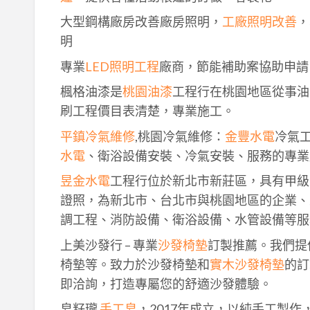
大型鋼構廠房改善廠房照明，
工廠照明改善
，
明
專業
LED照明工程
廠商，節能補助案協助申請
楓格油漆是
桃園油漆
工程行在桃園地區從事油
刷工程價目表清楚，專業施工。
平鎮冷氣維修
,桃園冷氣維修：
金豐水電
冷氣
水電
、衛浴設備安裝、冷氣安裝、服務的專業
昱金水電
工程行位於新北市新莊區，具有甲級
證照，為新北市、台北市與桃園地區的企業、
調工程、消防設備、衛浴設備、水管設備等服
上美沙發行 – 專業
沙發椅墊
訂製推薦。我們提
椅墊等。致力於沙發椅墊和
實木沙發椅墊
的訂
即洽詢，打造專屬您的舒適沙發體驗。
皂籽瓏
手工皂
，2017年成立，以純手工製