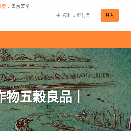
批發
：樂菁茶業
按此立即刊登
登入
農作物五穀良品｜