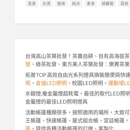
清酒
米酒
粗味
純米
素食
胡蘿蔔
荔枝
台灣高山茶葉批發！茶農自耕、自有高海拔茶
發
、綠茶批發、東方美人茶葉批發：樂菁茶業
拓普TOP 高效自由光系列燈具換裝簡便與快
明
、
倉儲LED照明
、校園LED照明、
運動場L
水銀燈,複金屬燈超耗電，最佳的取代LED照
金屬燈的最佳LED照明燈具
活動帳篷種類很多，按照適用的場所，大致可
王帳篷、快速帳篷、屋式組合帳、宮廷帳篷。
篷
，提供各種活動帳篷的訂做、客製化