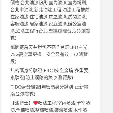
價格,台北油漆粉刷,室內油漆,室內粉刷,
台北市油漆,新北油漆工程,油漆工程推薦,
住家油漆,住宅油漆,房屋油漆,房間油漆,
客廳油漆,居家油漆,家庭油漆,辦公室油
漆,油漆工程行台北,壁癌處理台北
(3 瀏覽
數)
桃園廠房天井燈泡不亮？台鈺LED白光
75w高空車更換，安全又有效！
(2 瀏覽
數)
無密碼身分驗證|FIDO安全金鑰|多重要
素驗證|防止網路釣魚
(2 瀏覽數)
FIDO身分驗證|無密碼身分識別|正新電
腦
(2 瀏覽數)
【漆博士】
噴漆工程,室內噴漆,全室噴
漆,全棟噴漆,整棟噴漆,裝潢噴漆,木作噴