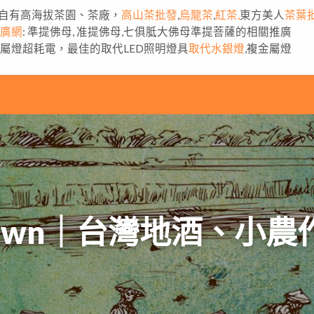
自有高海拔茶園、茶廠，
高山茶批發
,
烏龍茶
,
紅茶,
東方美人
茶葉
推廣網
: 準提佛母, 准提佛母,七俱胝大佛母準提菩薩的相關推廣
金屬燈超耗電，最佳的取代LED照明燈具
取代水銀燈
,複金屬燈
atown｜台灣地酒、小