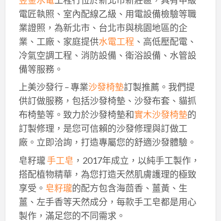
電匠執照、室內配線乙級、用電設備檢驗等職
業證照，為新北市、台北市與桃園地區的企
業、工廠、家庭提供
水電工程
、高低壓配電、
冷氣空調工程、消防設備、衛浴設備、水管設
備等服務。
上美沙發行 – 專業
沙發椅墊
訂製推薦。我們提
供訂做服務，包括沙發椅墊、沙發布套、貓抓
布椅墊等。致力於沙發椅墊和
實木沙發椅墊
的
訂製修理，是您可信賴的沙發修理與訂做工
廠。立即洽詢，打造專屬您的舒適沙發體驗。
皂籽瓏
手工皂
，2017年成立，以純手工製作，
搭配植物精華，為您打造天然肌膚護理的極致
享受。
皂籽瓏
的配方包含海茴香、薑黃、生
薑、左手香等天然成分，每款手工皂都是用心
製作，滿足您的不同需求。