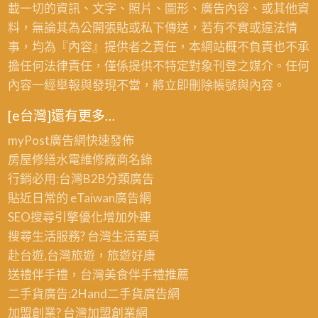
載一切的資訊、文字、照片、圖形、廣告內容、或其他資
料，無論其為公開張貼或私下傳送，若有不實或違法情
事，均為『內容』提供者之責任，本網站概不負責也不承
擔任何法律責任，僅係提供不特定對象刊登之媒介。任何
內容一經舉報與發現不當，將立即刪除帳號與內容。
[e台灣]還有更多…
myPost廣告網
快速發佈
房屋修繕
水電維修廠商名錄
行銷必用:台灣B2B
分類廣告
貼近日常的
eTaiwan廣告網
SEO搜尋引擎優化
增加外連
搜尋生活服務? 台灣
生活黃頁
赴台遊,台灣旅遊
，旅遊好康
送禮伴手禮，台灣美食
伴手禮
推薦
二手貨廣告:2Hand
二手貨
廣告網
加盟創業? 台灣
加盟創業
網