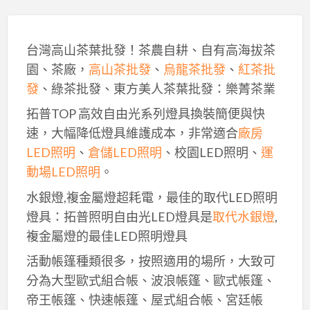
台灣高山茶葉批發！茶農自耕、自有高海拔茶
園、茶廠，
高山茶批發
、
烏龍茶批發
、
紅茶批
發
、綠茶批發、東方美人茶葉批發：樂菁茶業
拓普TOP 高效自由光系列燈具換裝簡便與快
速，大幅降低燈具維護成本，非常適合
廠房
LED照明
、
倉儲LED照明
、校園LED照明、
運
動場LED照明
。
水銀燈,複金屬燈超耗電，最佳的取代LED照明
燈具：拓普照明自由光LED燈具是
取代水銀燈
,
複金屬燈的最佳LED照明燈具
活動帳篷種類很多，按照適用的場所，大致可
分為大型歐式組合帳、波浪帳篷、歐式帳篷、
帝王帳篷、快速帳篷、屋式組合帳、宮廷帳