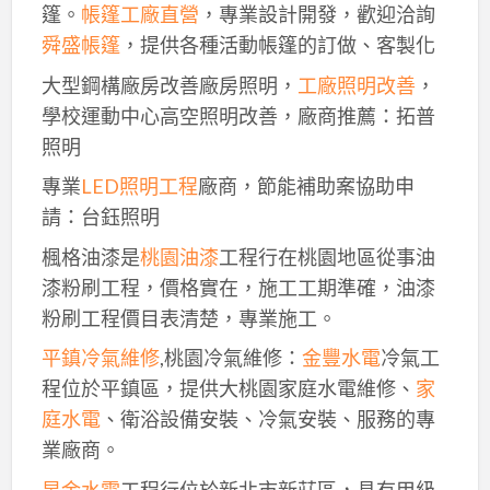
篷。
帳篷工廠直營
，專業設計開發，歡迎洽詢
舜盛帳篷
，提供各種活動帳篷的訂做、客製化
大型鋼構廠房改善廠房照明，
工廠照明改善
，
學校運動中心高空照明改善，廠商推薦：拓普
照明
專業
LED照明工程
廠商，節能補助案協助申
請：台鈺照明
楓格油漆是
桃園油漆
工程行在桃園地區從事油
漆粉刷工程，價格實在，施工工期準確，油漆
粉刷工程價目表清楚，專業施工。
平鎮冷氣維修
,桃園冷氣維修：
金豐水電
冷氣工
程位於平鎮區，提供大桃園家庭水電維修、
家
庭水電
、衛浴設備安裝、冷氣安裝、服務的專
業廠商。
昱金水電
工程行位於新北市新莊區，具有甲級