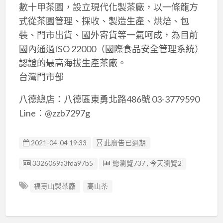
數十甲茶園，設立現代化製茶廠，以一條龍方
式從茶園管理、採收、製造生產、烘焙、包
裝、門市出貨、國外寄貨等一氣呵成，為目前
國內通過ISO 22000（國際食品安全管理系統）
認證的最高海拔生產茶廠。
台灣門市部
八德總店：八德區東勇北路486號 03-3779590
Line︰@zzb7297g
2021-04-04 19:33
此廣告已過期
廣告编號
3326069a3fda97b5
總瀏覽737 , 今天瀏覽2
福壽山製茶廠
高山茶