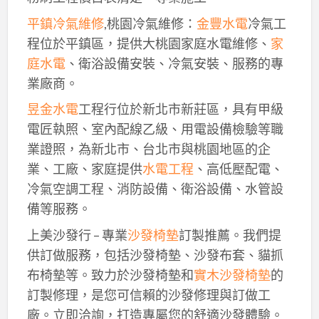
平鎮冷氣維修
,桃園冷氣維修：
金豐水電
冷氣工
程位於平鎮區，提供大桃園家庭水電維修、
家
庭水電
、衛浴設備安裝、冷氣安裝、服務的專
業廠商。
昱金水電
工程行位於新北市新莊區，具有甲級
電匠執照、室內配線乙級、用電設備檢驗等職
業證照，為新北市、台北市與桃園地區的企
業、工廠、家庭提供
水電工程
、高低壓配電、
冷氣空調工程、消防設備、衛浴設備、水管設
備等服務。
上美沙發行 – 專業
沙發椅墊
訂製推薦。我們提
供訂做服務，包括沙發椅墊、沙發布套、貓抓
布椅墊等。致力於沙發椅墊和
實木沙發椅墊
的
訂製修理，是您可信賴的沙發修理與訂做工
廠。立即洽詢，打造專屬您的舒適沙發體驗。