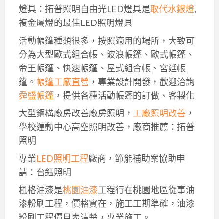
燈具：拓普照明自由光LED燈具是
取代水銀燈
,
複金屬燈的最佳LED照明燈具
活動帳篷種類很多，按照適用的場所，大致可
分為大型歐式組合帳、波浪帳篷、歐式帳篷、
帝王帳篷、快速帳篷、屋式組合帳、宮廷帳
篷。
帳篷工廠直營
，專業設計開發，歡迎洽詢
舜盛帳篷
，提供各種活動帳篷的訂做、客製化
大型鋼構廠房改善廠房照明，
工廠照明改善
，
學校運動中心高空照明改善，廠商推薦：拓普
照明
專業
LED照明工程
廠商，節能補助案協助申
請：台鈺照明
楓格油漆是
桃園油漆
工程行在桃園地區從事油
漆粉刷工程，價格實在，施工工期準確，油漆
粉刷工程價目表清楚，專業施工。