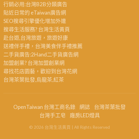
行銷必用:台灣B2B
分類廣告
貼近日常的
eTaiwan廣告網
SEO搜尋引擎優化
增加外連
搜尋生活服務? 台灣
生活黃頁
赴台遊,台灣旅遊
，旅遊好康
送禮伴手禮，台灣美食
伴手禮
推薦
二手貨廣告:2Hand
二手貨
廣告網
加盟創業? 台灣
加盟創業
網
尋找花店園藝，歡迎到
台灣花網
台灣茶葉批發
,烏龍茶,紅茶
OpenTaiwan 台灣工商名錄
網誌
台灣茶葉批發
台灣手工皂
廠房LED燈具
©
2026
台灣生活黃頁
| All Rights Reserved