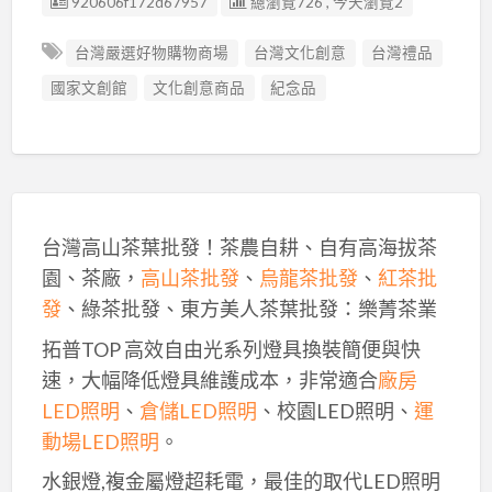
廣告编號
920606f172d67957
總瀏覽726 , 今天瀏覽2
台灣嚴選好物購物商場
台灣文化創意
台灣禮品
國家文創館
文化創意商品
紀念品
台灣高山茶葉批發！茶農自耕、自有高海拔茶
園、茶廠，
高山茶批發
、
烏龍茶批發
、
紅茶批
發
、綠茶批發、東方美人茶葉批發：樂菁茶業
拓普TOP 高效自由光系列燈具換裝簡便與快
速，大幅降低燈具維護成本，非常適合
廠房
LED照明
、
倉儲LED照明
、校園LED照明、
運
動場LED照明
。
水銀燈,複金屬燈超耗電，最佳的取代LED照明