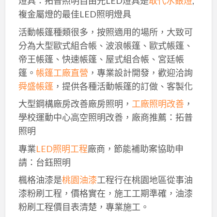
燈具：拓普照明自由光LED燈具是
取代水銀燈
,
複金屬燈的最佳LED照明燈具
活動帳篷種類很多，按照適用的場所，大致可
分為大型歐式組合帳、波浪帳篷、歐式帳篷、
帝王帳篷、快速帳篷、屋式組合帳、宮廷帳
篷。
帳篷工廠直營
，專業設計開發，歡迎洽詢
舜盛帳篷
，提供各種活動帳篷的訂做、客製化
大型鋼構廠房改善廠房照明，
工廠照明改善
，
學校運動中心高空照明改善，廠商推薦：拓普
照明
專業
LED照明工程
廠商，節能補助案協助申
請：台鈺照明
楓格油漆是
桃園油漆
工程行在桃園地區從事油
漆粉刷工程，價格實在，施工工期準確，油漆
粉刷工程價目表清楚，專業施工。