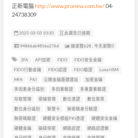
正新電腦
http://www.pronew.com.tw/
04-
24738309
2025-03-03 10:30
此廣告已過期
廣告编號
94866ab4856e276d
總瀏覽628 , 今天瀏覽0
2FA
API加密
FIDO
FIDO安全金鑰
FIDO行動金鑰
FIDO認證
FIDO驗證
Luna HSM
MFA
PKI
公開金鑰基礎建設
加密金鑰
多因素身分識別
多因素驗證
多重要素驗證
存取管理
密鑰管理
數位憑證
數位簽章
數位身分識別
智慧卡
無密碼身分驗證
無密碼驗證
硬體安全模組PKI憑證
硬體安全金鑰
硬體金鑰
磁碟保密
網路認證
網路認證鎖
身分認證
身分驗證
金鑰保護
金鑰管理