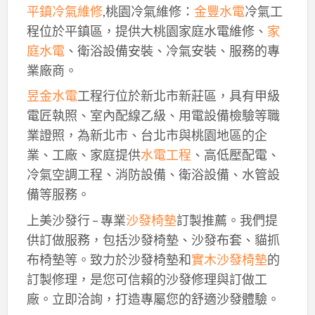
平鎮冷氣維修
,桃園冷氣維修：
金豐水電
冷氣工
程位於平鎮區，提供大桃園家庭水電維修、
家
庭水電
、衛浴設備安裝、冷氣安裝、服務的專
業廠商。
昱金水電
工程行位於新北市新莊區，具有甲級
電匠執照、室內配線乙級、用電設備檢驗等職
業證照，為新北市、台北市與桃園地區的企
業、工廠、家庭提供
水電工程
、高低壓配電、
冷氣空調工程、消防設備、衛浴設備、水管設
備等服務。
上美沙發行 – 專業
沙發椅墊
訂製推薦。我們提
供訂做服務，包括沙發椅墊、沙發布套、貓抓
布椅墊等。致力於沙發椅墊和
實木沙發椅墊
的
訂製修理，是您可信賴的沙發修理與訂做工
廠。立即洽詢，打造專屬您的舒適沙發體驗。