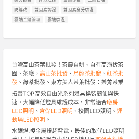
防篡改
雙因素認證
雙因素身分驗證
雲端金鑰管理
雲端驗證
台灣高山茶葉批發！茶農自耕、自有高海拔茶
園、茶廠，
高山茶批發
、
烏龍茶批發
、
紅茶批
發
、綠茶批發、東方美人茶葉批發：樂菁茶業
拓普TOP 高效自由光系列燈具換裝簡便與快
速，大幅降低燈具維護成本，非常適合
廠房
LED照明
、
倉儲LED照明
、校園LED照明、
運
動場LED照明
。
水銀燈,複金屬燈超耗電，最佳的取代LED照明