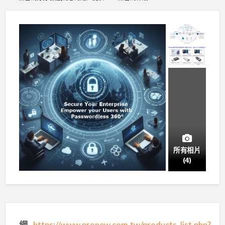
所有相片
(4)
網
https://www.pronew.com.tw/products_list.php?