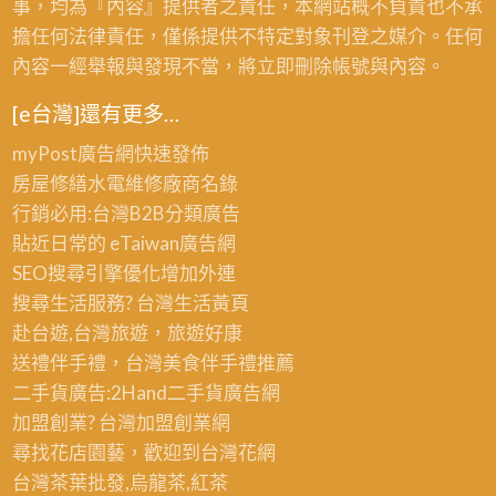
事，均為『內容』提供者之責任，本網站概不負責也不承
擔任何法律責任，僅係提供不特定對象刊登之媒介。任何
內容一經舉報與發現不當，將立即刪除帳號與內容。
[e台灣]還有更多…
myPost廣告網
快速發佈
房屋修繕
水電維修廠商名錄
行銷必用:台灣B2B
分類廣告
貼近日常的
eTaiwan廣告網
SEO搜尋引擎優化
增加外連
搜尋生活服務? 台灣
生活黃頁
赴台遊,台灣旅遊
，旅遊好康
送禮伴手禮，台灣美食
伴手禮
推薦
二手貨廣告:2Hand
二手貨
廣告網
加盟創業? 台灣
加盟創業
網
尋找花店園藝，歡迎到
台灣花網
台灣茶葉批發
,烏龍茶,紅茶