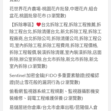
花世界花卉農場-桃園花卉批發,中壢花卉,組合
盆花,桃園批發花市
(3 瀏覽數)
【拆除專區】
台北拆除工程,拆除工程推薦,拆
除工程台北,拆除清運台北,新北拆除工程,拆除工
程廠商,台北拆除公司,拆除清運公司,拆除工程公
司,室內拆除工程,拆除工程費用,拆除工程價格,
拆除工程報價,裝潢拆除清運,室內裝潢拆除,店面
拆除,辦公室拆除,台北市拆除,新北市拆除,新北
室內拆除
(3 瀏覽數)
Sentinel 加密金鑰|FIDO 多重要素驗證|授權認
證|防止雪花般的漏洞行為
(2 瀏覽數)
偷看網 監視器系統工程規劃、監視器攝影機安
裝維修、弱電工程維護保養
(2 瀏覽數)
易儲居迷你倉庫/台北市倉庫出租/昆陽個人倉