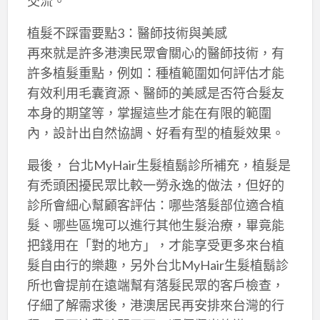
交流。
植髮不踩雷要點3：醫師技術與美感
再來就是許多港澳民眾會關心的醫師技術，有
許多植髮重點，例如：種植範圍如何評估才能
有效利用毛囊資源、醫師的美感是否符合髮友
本身的期望等，掌握這些才能在有限的範圍
內，設計出自然協調、好看有型的植髮效果。
最後， 台北MyHair生髮植鬍診所補充，植髮是
有禿頭困擾民眾比較一勞永逸的做法，但好的
診所會細心幫顧客評估：哪些落髮部位適合植
髮、哪些區塊可以進行其他生髮治療，畢竟能
把錢用在「對的地方」，才能享受更多來台植
髮自由行的樂趣，另外台北MyHair生髮植鬍診
所也會提前在遠端幫有落髮民眾的客戶檢查，
仔細了解需求後，港澳居民再安排來台灣的行