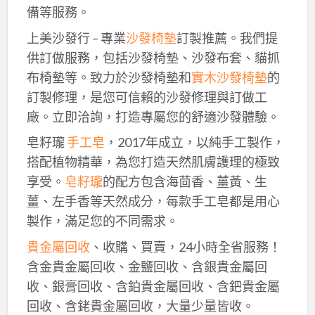
備等服務。
上美沙發行 – 專業
沙發椅墊
訂製推薦。我們提
供訂做服務，包括沙發椅墊、沙發布套、貓抓
布椅墊等。致力於沙發椅墊和
實木沙發椅墊
的
訂製修理，是您可信賴的沙發修理與訂做工
廠。立即洽詢，打造專屬您的舒適沙發體驗。
皂籽瓏
手工皂
，2017年成立，以純手工製作，
搭配植物精華，為您打造天然肌膚護理的極致
享受。
皂籽瓏
的配方包含海茴香、薑黃、生
薑、左手香等天然成分，每款手工皂都是用心
製作，滿足您的不同需求。
貴金屬回收
、收購、買賣，24小時全省服務！
含金貴金屬回收、金鹽回收、含銀貴金屬回
收、銀膏回收、含鉑貴金屬回收、含鈀貴金屬
回收、含銠貴金屬回收，大量少量皆收。