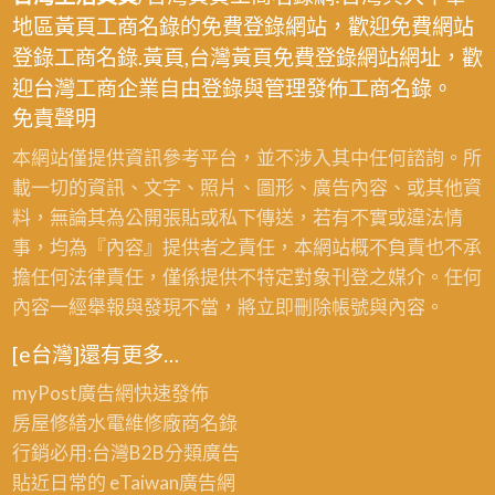
地區黃頁工商名錄的免費登錄網站，歡迎免費網站
登錄工商名錄.黃頁,台灣黃頁免費登錄網站網址，歡
迎台灣工商企業自由登錄與管理發佈工商名錄。
免責聲明
本網站僅提供資訊參考平台，並不涉入其中任何諮詢。所
載一切的資訊、文字、照片、圖形、廣告內容、或其他資
料，無論其為公開張貼或私下傳送，若有不實或違法情
事，均為『內容』提供者之責任，本網站概不負責也不承
擔任何法律責任，僅係提供不特定對象刊登之媒介。任何
內容一經舉報與發現不當，將立即刪除帳號與內容。
[e台灣]還有更多…
myPost廣告網
快速發佈
房屋修繕
水電維修廠商名錄
行銷必用:台灣B2B
分類廣告
貼近日常的
eTaiwan廣告網