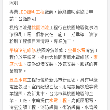
照明
專業
LED照明工程
廠商，節能補助案協助申
請：台鈺照明
楓格油漆是
桃園油漆
工程行在桃園地區從事油
漆粉刷工程，價格實在，施工工期準確，油漆
粉刷工程價目表清楚，專業施工。
平鎮冷氣維修
,桃園冷氣維修：
金豐水電
冷氣工
程位於平鎮區，提供大桃園家庭水電維修、
家
庭水電
、衛浴設備安裝、冷氣安裝、服務的專
業廠商。
昱金水電
工程行位於新北市新莊區，具有甲級
電匠執照、室內配線乙級、用電設備檢驗等職
業證照，為新北市、台北市與桃園地區的企
業、工廠、家庭提供
水電工程
、高低壓配電、
冷氣空調工程、消防設備、衛浴設備、水管設