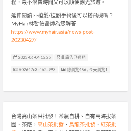
程，最不浪費時間又可以順便觀光旅遊。
延伸閱讀>>植髮/植鬍手術後可以搭飛機嗎？
MyHair林哲佑醫師為您解答
https://www.myhair.asia/news-post-
20230427/
2023-06-04 15:25
此廣告已過期
廣告编號
502647c3c4b2a993
總瀏覽456 , 今天瀏覽1
台灣高山茶葉批發！茶農自耕、自有高海拔茶
園、茶廠，
高山茶批發
、
烏龍茶批發
、
紅茶批