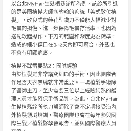
以台北MyHair生髮植鬍診所為例，該診所引進
的是美國植髮大師寇約翰的系統「美式數位植
髮」，改良式的蓮花型鑽刀不僅能大幅減少對
毛囊的損傷、進一步保障毛囊存活率，也因為
搭配軟體操作，下刀的範圍和深度更為精準，
造成的細小傷口在1~2天內即可癒合，外觀也
不會有明顯疤痕。
植髮不踩雷要點2：團隊經驗
由於植髮是非常講究細節的手術，因此團隊合
作是否天衣無縫就非常重要。一場植髮手術除
了醫師主刀，至少需要三位以上經驗純熟的護
理人員才能確保手術品質。為此，台北MyHair
生髮植鬍診所執刀醫師除了會不定期接受海內
外植髮領域培訓，醫療團隊也會在每年參與國
際生髮／植髮醫學會報告，並與國際醫療人員