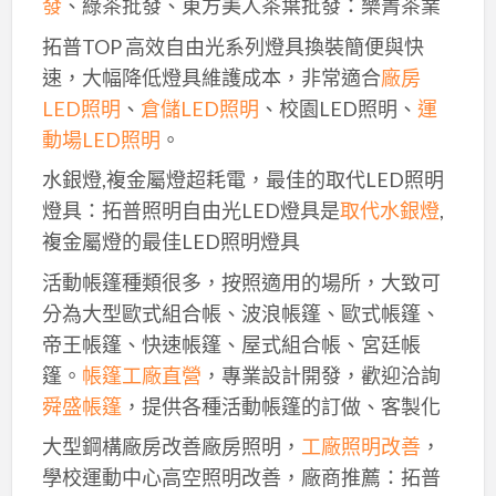
發
、綠茶批發、東方美人茶葉批發：樂菁茶業
拓普TOP 高效自由光系列燈具換裝簡便與快
速，大幅降低燈具維護成本，非常適合
廠房
LED照明
、
倉儲LED照明
、校園LED照明、
運
動場LED照明
。
水銀燈,複金屬燈超耗電，最佳的取代LED照明
燈具：拓普照明自由光LED燈具是
取代水銀燈
,
複金屬燈的最佳LED照明燈具
活動帳篷種類很多，按照適用的場所，大致可
分為大型歐式組合帳、波浪帳篷、歐式帳篷、
帝王帳篷、快速帳篷、屋式組合帳、宮廷帳
篷。
帳篷工廠直營
，專業設計開發，歡迎洽詢
舜盛帳篷
，提供各種活動帳篷的訂做、客製化
大型鋼構廠房改善廠房照明，
工廠照明改善
，
學校運動中心高空照明改善，廠商推薦：拓普